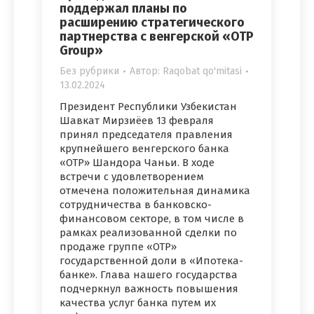
поддержал планы по
расширению стратегического
партнерства с венгерской «OTP
Group»
Без рубрики
Автор:
Raqobat qo'mitasi
13.02.2024
Президент Республики Узбекистан
Шавкат Мирзиёев 13 февраля
принял председателя правления
крупнейшего венгерского банка
«OTP» Шандора Чаньи. В ходе
встречи с удовлетворением
отмечена положительная динамика
сотрудничества в банковско-
финансовом секторе, в том числе в
рамках реализованной сделки по
продаже группе «OTP»
государственной доли в «Ипотека-
банке». Глава нашего государства
подчеркнул важность повышения
качества услуг банка путем их