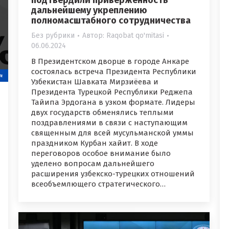
подтвердили приверженность
дальнейшему укреплению
полномасштабного сотрудничества
Без рубрики
Автор:
Raqobat qo'mitasi
06.06.2024
В Президентском дворце в городе Анкаре
состоялась встреча Президента Республики
Узбекистан Шавката Мирзиёева и
Президента Турецкой Республики Реджепа
Тайипа Эрдогана в узком формате. Лидеры
двух государств обменялись теплыми
поздравлениями в связи с наступающим
священным для всей мусульманской уммы
праздником Курбан хайит. В ходе
переговоров особое внимание было
уделено вопросам дальнейшего
расширения узбекско-турецких отношений
всеобъемлющего стратегического…