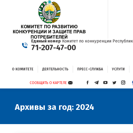
О КОМИТЕТЕ
ДЕЯТЕЛЬНОСТЬ
ПРЕСС-СЛУЖБА
УСЛУГИ
Единый номер
Комитет по конкуренции Республик
71-207-47-00
О КОМИТЕТЕ
ДЕЯТЕЛЬНОСТЬ
ПРЕСС-СЛУЖБА
УСЛУГИ
СООБЩИТЬ О КАРТЕЛЕ
СТРАНИЦА
СТРАНИЦА
СТРАНИЦА
СТРАНИЦА
СТРА
FACEBOOK
TELEGRAM
YOUTUBE
TWITTER
INST
ОТКРЫВАЕТСЯ
ОТКРЫВАЕТСЯ
ОТКРЫВАЕТСЯ
ОТКРЫВА
ОТКР
В
В
В
В
В
Архивы за год:
2024
НОВОМ
НОВОМ
НОВОМ
НОВОМ
НОВ
ОКНЕ
ОКНЕ
ОКНЕ
ОКНЕ
ОКНЕ