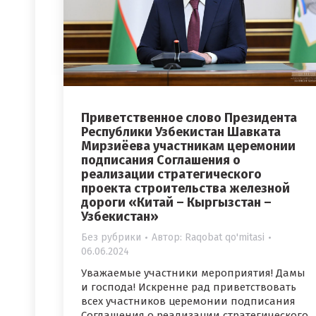
Приветственное слово Президента
Республики Узбекистан Шавката
Мирзиёева участникам церемонии
подписания Соглашения о
реализации стратегического
проекта строительства железной
дороги «Китай – Кыргызстан –
Узбекистан»
Без рубрики
Автор:
Raqobat qo'mitasi
06.06.2024
Уважаемые участники мероприятия! Дамы
и господа! Искренне рад приветствовать
всех участников церемонии подписания
Соглашения о реализации стратегического