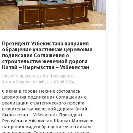
Президент Узбекистана направил
обращение участникам церемонии
подписания Соглашения о
строительстве железной дороги
Китай – Кыргызстан – Узбекистан
Новости пресс-службы Президента
Автор:
Raqobat qo'mitasi
06.06.2024
6 июня в городе Пекине состоялась
церемония подписания Соглашения о
реализации стратегического проекта
строительства железной дороги Китай –
Кыргызстан – Узбекистан. Президент
Республики Узбекистан Шавкат Мирзиёев
направил видеообращение участникам
мероприятия. Свои послания по случаю