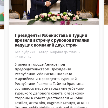
Президенты Узбекистана и Турции
провели встречу с руководителями
ведущих компаний двух стран
Без рубрики
Автор:
Raqobat qo'mitasi
06.06.2024
6 июня в городе Анкаре под
председательством Президента
Республики Узбекистан Шавката
Мирзиёева и Президента Турецкой
Республики Реджепа Тайипа Эрдогана
состоялось первое заседание узбекско-
турецкого Делового совета. С узбекской
стороны в совете участвовали «Global
Textile», «ProCab», «Agromir Group», «ERIELL
Group», «Akfa Holding», «Murad Buildings»,