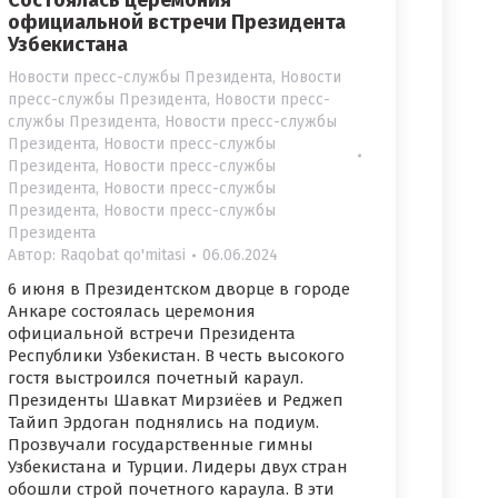
Состоялась церемония
официальной встречи Президента
Узбекистана
Новости пресс-службы Президента
,
Новости
пресс-службы Президента
,
Новости пресс-
службы Президента
,
Новости пресс-службы
Президента
,
Новости пресс-службы
Президента
,
Новости пресс-службы
Президента
,
Новости пресс-службы
Президента
,
Новости пресс-службы
Президента
Автор:
Raqobat qo'mitasi
06.06.2024
6 июня в Президентском дворце в городе
Анкаре состоялась церемония
официальной встречи Президента
Республики Узбекистан. В честь высокого
гостя выстроился почетный караул.
Президенты Шавкат Мирзиёев и Реджеп
Тайип Эрдоган поднялись на подиум.
Прозвучали государственные гимны
Узбекистана и Турции. Лидеры двух стран
обошли строй почетного караула. В эти