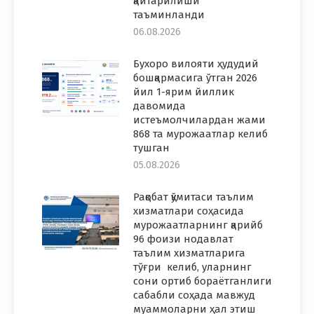
қайтарилиши
таъминланди
06.08.2026
Бухоро вилояти ҳудудий
бошқармасига ўтган 2026
йил 1-ярим йиллик
давомида
истеъмолчилардан жами
868 та мурожаатлар келиб
тушган
05.08.2026
Рақобат қўмитаси таълим
хизматлари соҳасида
мурожаатларнинг қарийб
96 фоизи нодавлат
таълим хизматларига
тўғри келиб, уларнинг
сони ортиб бораётганлиги
сабабли соҳада мавжуд
муаммоларни ҳал этиш