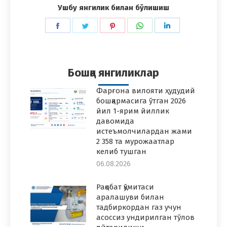
Ушбу янгилик билан бўлишиш
Share
Share
Share
Share
Share
on
on
on
on
on
Facebook
Twitter
Pinterest
WhatsApp
LinkedIn
Бошқа янгиликлар
Фарғона вилояти ҳудудий
бошқармасига ўтган 2026
йил 1-ярим йиллик
давомида
истеъмолчилардан жами
2 358 та мурожаатлар
келиб тушган
06.08.2026
Рақобат қўмитаси
аралашуви билан
тадбиркордан газ учун
асоссиз ундирилган тўлов