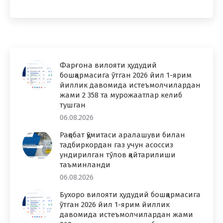
Фарғона вилояти ҳудудий
бошқармасига ўтган 2026 йил 1-ярим
йиллик давомида истеъмолчилардан
жами 2 358 та мурожаатлар келиб
тушган
06.08.2026
Рақобат қўмитаси аралашуви билан
тадбиркордан газ учун асоссиз
ундирилган тўлов қайтарилиши
таъминланди
06.08.2026
Бухоро вилояти ҳудудий бошқармасига
ўтган 2026 йил 1-ярим йиллик
давомида истеъмолчилардан жами