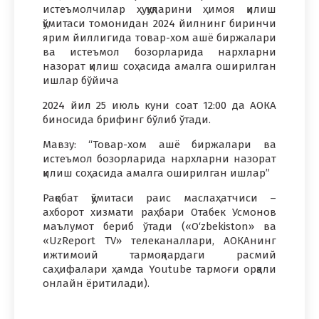
истеъмолчилар ҳуқуқларини ҳимоя қилиш
қўмитаси томонидан 2024 йилнинг биринчи
ярим йиллигида товар-хом ашё биржалари
ва истеъмол бозорларида нархларни
назорат қилиш соҳасида амалга оширилган
ишлар бўйича
2024 йил 25 июль куни соат 12:00 да АОКА
биносида брифинг бўлиб ўтади.
Мавзу: “Товар-хом ашё биржалари ва
истеъмол бозорларида нархларни назорат
қилиш соҳасида амалга оширилган ишлар”
Рақобат қўмитаси раис маслаҳатчиси –
ахборот хизмати раҳбари Отабек Усмонов
маълумот бериб ўтади («O‘zbekiston» ва
«UzReport TV» телеканаллари, АОКАнинг
ижтимоий тармоқлардаги расмий
саҳифалари ҳамда Youtube тармоғи орқали
онлайн ёритилади).