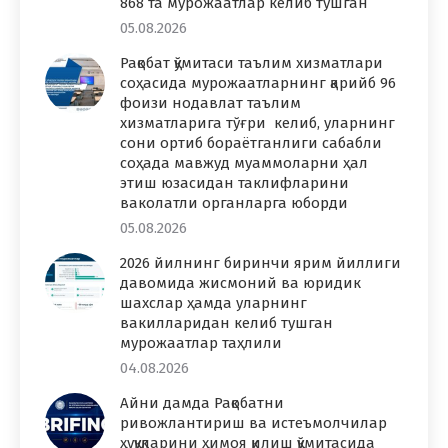
868 та мурожаатлар келиб тушган
05.08.2026
Рақобат қўмитаси таълим хизматлари
соҳасида мурожаатларнинг қарийб 96
фоизи нодавлат таълим
хизматларига тўғри келиб, уларнинг
сони ортиб бораётганлиги сабабли
соҳада мавжуд муаммоларни ҳал
этиш юзасидан таклифларини
ваколатли органларга юборди
05.08.2026
2026 йилнинг биринчи ярим йиллиги
давомида жисмоний ва юридик
шахслар ҳамда уларнинг
вакилларидан келиб тушган
мурожаатлар таҳлили
04.08.2026
Айни дамда Рақобатни
ривожлантириш ва истеъмолчилар
ҳуқуқларини ҳимоя қилиш қўмитасида