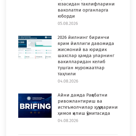
юзасидан таклифларини
ваколатли органларга
юборди
05.08.2026
2026 йилнинг биринчи
ярим йиллиги давомида
жисмоний ва юридик
шахслар ҳамда уларнинг
вакилларидан келиб
тушган мурожаатлар
таҳлили
04.08.2026
Айни дамда Рақобатни
ривожлантириш ва
истеъмолчилар ҳуқуқларини
ҳимоя қилиш қўмитасида
04.08.2026