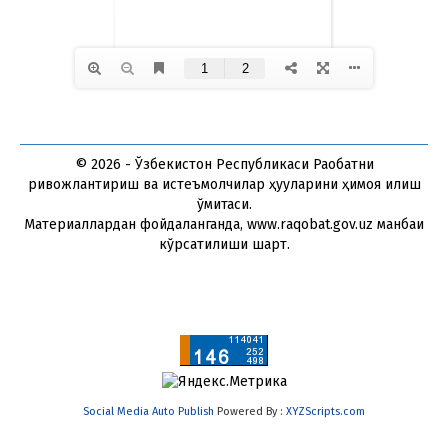
© 2026 - Ўзбекистон Республикаси Рақобатни
ривожлантириш ва истеъмолчилар ҳуқуқларини ҳимоя қилиш
қўмитаси.
Материаллардан фойдаланганда, www.raqobat.gov.uz манбаи
кўрсатилиши шарт.
Social Media Auto Publish
Powered By :
XYZScripts.com