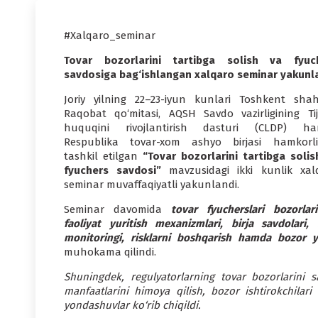
#Xalqaro_seminar
Tovar bozorlarini tartibga solish va fyuc
savdosiga bag‘ishlangan xalqaro seminar yakunl
Joriy yilning 22–23-iyun kunlari Toshkent shah
Raqobat qo‘mitasi, AQSH Savdo vazirligining Tij
huquqini rivojlantirish dasturi (CLDP) h
Respublika tovar-xom ashyo birjasi hamkorli
tashkil etilgan
“Tovar bozorlarini tartibga solis
fyuchers savdosi”
mavzusidagi ikki kunlik xal
seminar muvaffaqiyatli yakunlandi.
Seminar davomida
tovar fyucherslari bozorlari
faoliyat yuritish mexanizmlari, birja savdolari,
monitoringi, risklarni boshqarish hamda bozor yax
muhokama qilindi.
Shuningdek, regulyatorlarning tovar bozorlarini sa
manfaatlarini himoya qilish, bozor ishtirokchilari
yondashuvlar ko‘rib chiqildi.