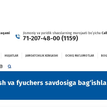
HUJJATLAR
JAMOATCHILIK KENGASHI
OCHIQ MAʼLUMOTLAR
GʻLANISH
raqami
Jismoniy va yuridik shaxslarning murojaati boʻyicha
Cal
71-207-48-00 (1159)
HUJJATLAR
JAMOATCHILIK KENGASHI
OCHIQ MAʼLUMOTLAR
BOG
TTER
INSTAGRAM
E
PAGE
NS
OPENS
ish va fyuchers savdosiga bag‘ishl
IN
NEW
DOW
WINDOW