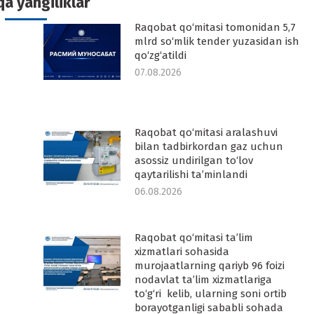
a yangiliklar
Raqobat qo‘mitasi tomonidan 5,7
-
mlrd so‘mlik tender yuzasidan ish
qo‘zg‘atildi
07.08.2026
Raqobat qo‘mitasi aralashuvi
-
bilan tadbirkordan gaz uchun
asossiz undirilgan to‘lov
qaytarilishi ta’minlandi
06.08.2026
Raqobat qo‘mitasi ta’lim
-
xizmatlari sohasida
murojaatlarning qariyb 96 foizi
nodavlat ta’lim xizmatlariga
to‘g‘ri kelib, ularning soni ortib
borayotganligi sababli sohada