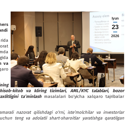
Iyun
hers
23
andi
2026
rida
orat
amda
gida
h va
qaro
ning
 hisob-kitob va kliring tizimlari, AML/KYC talablari, bozor
litligini ta’minlash
masalalari bo‘yicha xalqaro tajribalar
marali nazorat qilishdagi o‘rni, iste’molchilar va investorlar
 uchun teng va adolatli shart-sharoitlar yaratishga qaratilgan