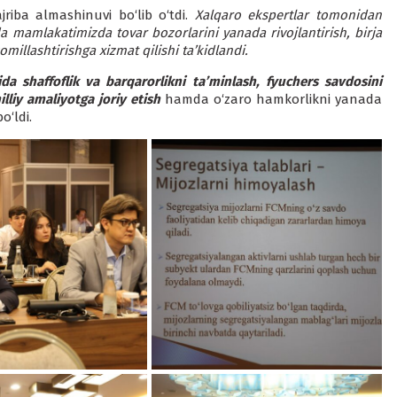
ajriba almashinuvi bo‘lib o‘tdi.
Xalqaro ekspertlar tomonidan
da mamlakatimizda tovar bozorlarini yanada rivojlantirish, birja
illashtirishga xizmat qilishi ta’kidlandi.
ida shaffoflik va barqarorlikni ta’minlash, fyuchers savdosini
illiy amaliyotga joriy etish
hamda o‘zaro hamkorlikni yanada
‘ldi.