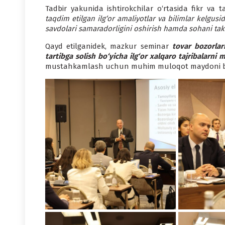
Tadbir yakunida ishtirokchilar o‘rtasida fikr va t
taqdim etilgan ilg‘or amaliyotlar va bilimlar kelgusi
savdolari samaradorligini oshirish hamda sohani takom
Qayd etilganidek, mazkur seminar
tovar bozorlar
tartibga solish bo‘yicha ilg‘or xalqaro tajribalarni m
mustahkamlash uchun muhim muloqot maydoni bo