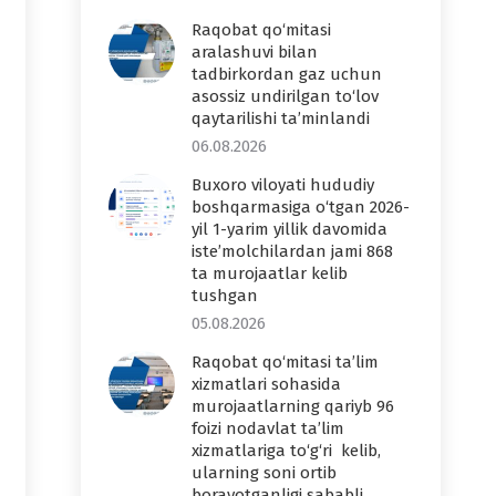
Raqobat qo‘mitasi
aralashuvi bilan
tadbirkordan gaz uchun
asossiz undirilgan to‘lov
qaytarilishi ta’minlandi
06.08.2026
Buxoro viloyati hududiy
boshqarmasiga o‘tgan 2026-
yil 1-yarim yillik davomida
iste’molchilardan jami 868
ta murojaatlar kelib
tushgan
05.08.2026
Raqobat qo‘mitasi ta’lim
xizmatlari sohasida
murojaatlarning qariyb 96
foizi nodavlat ta’lim
xizmatlariga to‘g‘ri kelib,
ularning soni ortib
borayotganligi sababli