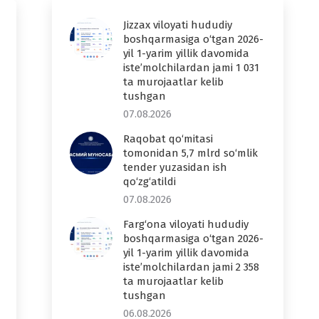
Jizzax viloyati hududiy
boshqarmasiga o‘tgan 2026-
yil 1-yarim yillik davomida
iste’molchilardan jami 1 031
ta murojaatlar kelib
tushgan
07.08.2026
Raqobat qo‘mitasi
tomonidan 5,7 mlrd so‘mlik
tender yuzasidan ish
qo‘zg‘atildi
07.08.2026
Farg‘ona viloyati hududiy
boshqarmasiga o‘tgan 2026-
yil 1-yarim yillik davomida
iste’molchilardan jami 2 358
ta murojaatlar kelib
tushgan
06.08.2026