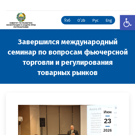
Откры
Ўзб
Oʻzb
Рус
Eng
Завершился международный
семинар по вопросам фьючерсной
торговли и регулирования
товарных рынков
Вы здесь:
Июн
23
2026