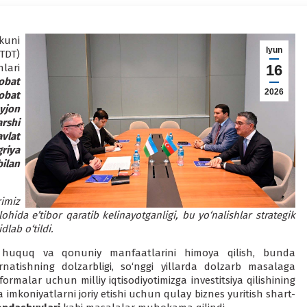
kuni
Iyun
TDT)
lari
16
bat
2026
obat
yjon
rshi
vlat
riya
ilan
imiz
lohida e’tibor qaratib kelinayotganligi, bu yo‘nalishlar strategik
lab o‘tildi.
g huquq va qonuniy manfaatlarini himoya qilish, bunda
natishning dolzarbligi, so‘nggi yillarda dolzarb masalaga
malar uchun milliy iqtisodiyotimizga investitsiya qilishining
a imkoniyatlarni joriy etishi uchun qulay biznes yuritish shart-