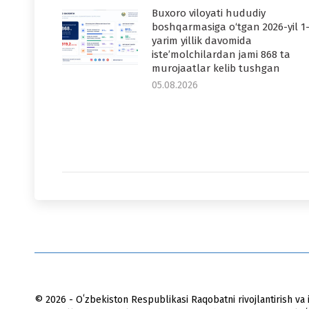
Buxoro viloyati hududiy
boshqarmasiga o‘tgan 2026-yil 1
yarim yillik davomida
iste’molchilardan jami 868 ta
murojaatlar kelib tushgan
05.08.2026
© 2026 - Oʻzbekiston Respublikasi Raqobatni rivojlantirish va i