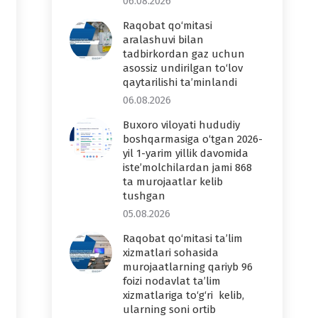
06.08.2026
Raqobat qo‘mitasi
aralashuvi bilan
tadbirkordan gaz uchun
asossiz undirilgan to‘lov
qaytarilishi ta’minlandi
06.08.2026
Buxoro viloyati hududiy
boshqarmasiga o‘tgan 2026-
yil 1-yarim yillik davomida
iste’molchilardan jami 868
ta murojaatlar kelib
tushgan
05.08.2026
Raqobat qo‘mitasi ta’lim
xizmatlari sohasida
murojaatlarning qariyb 96
foizi nodavlat ta’lim
xizmatlariga to‘g‘ri kelib,
ularning soni ortib