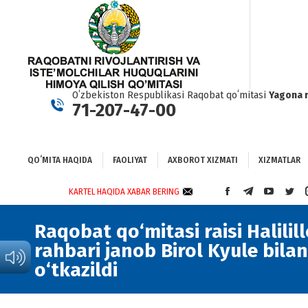
QOʻMITA HAQIDA
FAOLIYAT
AXBOROT XIZMATI
XIZMATLAR
BO
Oʻzbekiston Respublikasi Raqobat qoʻmitasi
Yagona 
71-207-47-00
QOʻMITA HAQIDA
FAOLIYAT
AXBOROT XIZMATI
XIZMATLAR
KARTEL HAQIDA XABAR BERING
FACEBOOK
TELEGRAM
YOUTUBE
TWI
PAGE
PAGE
PAGE
PAG
OPENS
OPENS
OPENS
OPE
Raqobat qo‘mitasi raisi Halili
IN
IN
IN
IN
rahbari janob Birol Kyule bil
NEW
NEW
NEW
NEW
o‘tkazildi
WINDOW
WINDOW
WINDOW
WIN