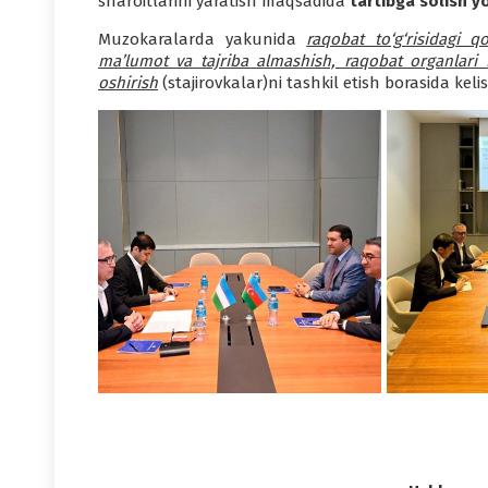
sharoitlarini yaratish maqsadida
tartibga solish 
Muzokaralarda yakunida
raqobat to‘g‘risidagi q
ma’lumot va tajriba almashish, raqobat organlari
oshirish
(stajirovkalar)ni tashkil etish borasida kelis