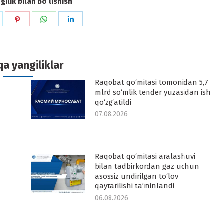
ilik bilan boʻlishish
hare
Share
Share
Share
n
on
on
on
k
witter
Pinterest
WhatsApp
LinkedIn
a yangiliklar
Raqobat qo‘mitasi tomonidan 5,7
-
mlrd so‘mlik tender yuzasidan ish
qo‘zg‘atildi
07.08.2026
Raqobat qo‘mitasi aralashuvi
-
bilan tadbirkordan gaz uchun
asossiz undirilgan to‘lov
qaytarilishi ta’minlandi
06.08.2026