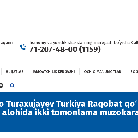
HUJJATLAR
JAMOATCHILIK KENGASHI
OCHIQ MAʼLUMOTLAR
GʻLANISH
raqami
Jismoniy va yuridik shaxslarning murojaati boʻyicha
Cal
71-207-48-00 (1159)
HUJJATLAR
JAMOATCHILIK KENGASHI
OCHIQ MAʼLUMOTLAR
BOG
TTER
INSTAGRAM
E
PAGE
NS
OPENS
llo Turaxujayev Turkiya Raqobat qo‘
IN
an alohida ikki tomonlama muzokar
NEW
DOW
WINDOW