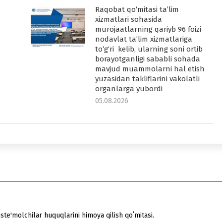
Raqobat qo‘mitasi ta’lim
-
xizmatlari sohasida
murojaatlarning qariyb 96 foizi
nodavlat ta’lim xizmatlariga
to‘g‘ri kelib, ularning soni ortib
borayotganligi sababli sohada
mavjud muammolarni hal etish
yuzasidan takliflarini vakolatli
organlarga yubordi
05.08.2026
ste'molchilar huquqlarini himoya qilish qoʻmitasi.