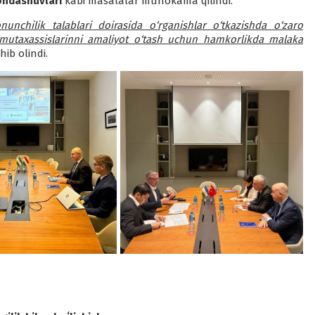
yondashuvlari
kabi masalalar muhokama qilindi.
onunchilik talablari doirasida o‘rganishlar o‘tkazishda o‘zaro
 mutaxassislarinni amaliyot o‘tash uchun hamkorlikda malaka
hib olindi.