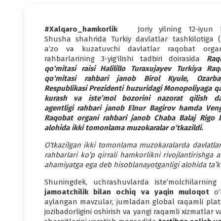
#Xalqaro_hamkorlik
Joriy yilning 12-iyun 
Shusha shahrida Turkiy davlatlar tashkilotiga (
a’zo va kuzatuvchi davlatlar raqobat organ
rahbarlarining 3-yig‘ilishi tadbiri doirasida
Raqo
qo‘mitasi raisi Halilillo Turaxujayev Turkiya Raq
qo‘mitasi rahbari janob Birol Kyule, Ozarba
Respublikasi Prezidenti huzuridagi Monopoliyaga qa
kurash va iste’mol bozorini nazorat qilish da
agentligi rahbari janob Elnur Bagirov hamda Veng
Raqobat organi rahbari janob Chaba Balaj Rigo b
alohida ikki tomonlama muzokaralar o‘tkazildi.
O‘tkazilgan ikki tomonlama muzokaralarda davlatlar
rahbarlari ko‘p qirrali hamkorlikni rivojlantirishga a
ahamiyatga ega deb hisoblanayotganligi alohida ta’kid
Shuningdek, uchrashuvlarda iste’molchilarnin
jamoatchilik bilan ochiq va yaqin muloqot
o‘r
aylangan mavzular, jumladan global raqamli platfor
jozibadorligini oshirish va yangi raqamli xizmatlar v