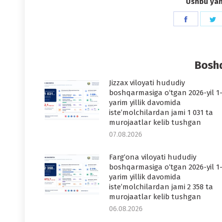
Ushbu yang
Share
S
on
o
Faceboo
T
Boshq
Jizzax viloyati hududiy
boshqarmasiga o‘tgan 2026-yil 1
yarim yillik davomida
iste’molchilardan jami 1 031 ta
murojaatlar kelib tushgan
07.08.2026
Farg‘ona viloyati hududiy
boshqarmasiga o‘tgan 2026-yil 1
yarim yillik davomida
iste’molchilardan jami 2 358 ta
murojaatlar kelib tushgan
06.08.2026