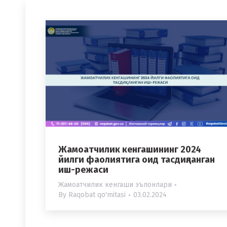
Жамоатчилик кенгашининг 2024
йилги фаолиятига оид тасдиқланган
иш-режаси
Жамоатчилик кенгаши эълонлари
By
Raqobat qo'mitasi
03.02.2024