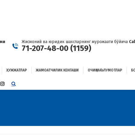
ҲУЖЖАТЛАР
ЖАМОАТЧИЛИК КЕНГАШИ
ОЧИҚ МАЪЛУМОТЛАР
ОҒЛАНИШ
ами
Жисмоний ва юридик шахсларнинг мурожаати бўйича
Ca
71-207-48-00 (1159)
ҲУЖЖАТЛАР
ЖАМОАТЧИЛИК КЕНГАШИ
ОЧИҚ МАЪЛУМОТЛАР
Б
E
TTER
INSTAGRAM
E
PAGE
ENS
OPENS
IN
W
NEW
W
NDOW
WINDOW