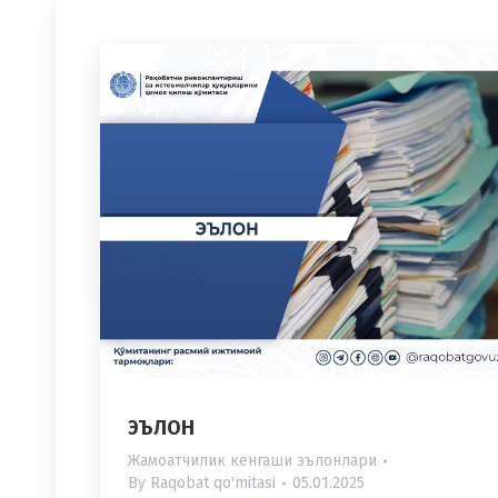
ЭЪЛОН
Жамоатчилик кенгаши эълонлари
By
Raqobat qo'mitasi
05.01.2025