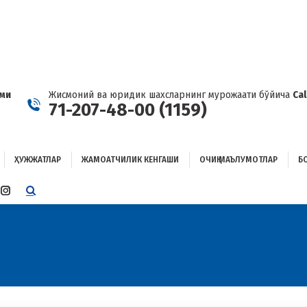
ҲУЖЖАТЛАР
ЖАМОАТЧИЛИК КЕНГАШИ
ОЧИҚ МАЪЛУМОТЛАР
ОҒЛАНИШ
ами
Жисмоний ва юридик шахсларнинг мурожаати бўйича
Ca
71-207-48-00 (1159)
ҲУЖЖАТЛАР
ЖАМОАТЧИЛИК КЕНГАШИ
ОЧИҚ МАЪЛУМОТЛАР
Б
E
TTER
INSTAGRAM
E
PAGE
ENS
OPENS
IN
W
NEW
W
NDOW
WINDOW