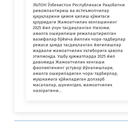
ЭЪЛОН Ўзбекистон Республикаси Рақобатни
ривожлантириш ва истеъмолчилар
ҳуқуқларини ҳимоя қилиш қўмитаси
ҳузуридаги Жамоатчилик кенгашининг
2025 йил учун тасдиқланган Низоми,
амалга оширилиши режалаштирилган
вазифалар бўйича йиллик чора-тадбирлар
режаси ҳамда тасдиқланган йиғилишлар
жадвали жамоатчилик эътиборига ҳавола
этилмоқда. Ушбу ҳужжатларда 2025 йил
давомида Жамоатчилик кенгаши
фаолиятининг устувор йўналишлари,
амалга ошириладиган чора-тадбирлар,
муҳокамага қўйиладиган долзарб
масалалар, шунингдек, жамоатчилик
назоратини…