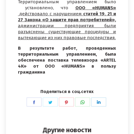
Территориальным управлением было
установлено, что
ООО «HUMANS»
действовало с нарушением
статей 19, 21 и
27 Закона «О защите прав потребителей»,
администрации предприятия были
разъяснены существующие процедуры и
вытекающие из них правовые последствия.
В результате работ, проведенных
территориальным управлением, была
обеспечена поставка телевизора «ARTEL
4К» от ООО «HUMANS» в пользу
гражданина
Поделиться в соц.сетях
Поделиться
Поделиться
Поделиться
Поделиться
Поделиться
в
в
в
в
в
Facebook
Twitter
Pinterest
WhatsApp
LinkedIn
Другие новости