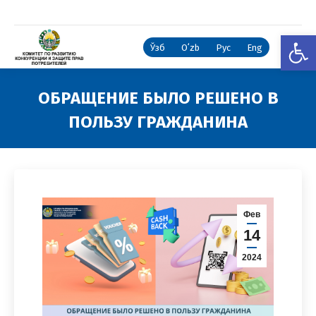
Откры
Ўзб
Oʻzb
Рус
Eng
ОБРАЩЕНИЕ БЫЛО РЕШЕНО В
ПОЛЬЗУ ГРАЖДАНИНА
Вы здесь:
Фев
14
2024