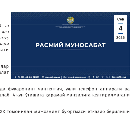
Сен
3 та
4
сида
пти,
2025
ари
ати
лар
олат
рда фуқаронинг чангютгич, уяли телефон аппарати ва
шлаб 4 кун ўтишига қарамай манзилига келтирилмагани
ХК томонидан мижознинг буюртмаси етказиб берилиши