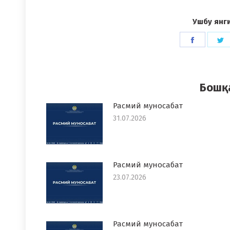
Ушбу янг
Share
S
on
o
Faceboo
T
Бошқ
Расмий муносабат
31.07.2026
Расмий муносабат
23.07.2026
Расмий муносабат