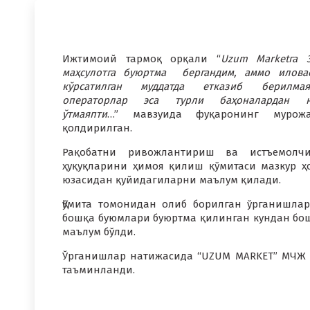
Ижтимоий тармоқ орқали “
Uzum Marketга 
маҳсулотга буюртма бергандим, аммо илова
кўрсатилган муддатда етказиб берилмая
операторлар эса турли баҳоналардан н
ўтмаяпти
…” мавзуида фуқаронинг мурожа
қолдирилган.
Рақобатни ривожлантириш ва истъемолчи
ҳуқуқларини ҳимоя қилиш қўмитаси мазкур ҳ
юзасидан қуйидагиларни маълум қилади.
Қўмита томонидан олиб борилган ўрганишла
бошқа буюмлари буюртма қилинган кундан бо
маълум бўлди.
Ўрганишлар натижасида “UZUM MARKET” МЧЖ 
таъминланди.