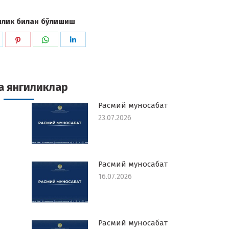
илик билан бўлишиш
hare
Share
Share
Share
n
on
on
on
k
witter
Pinterest
WhatsApp
LinkedIn
а янгиликлар
Расмий муносабат
23.07.2026
Расмий муносабат
16.07.2026
Расмий муносабат