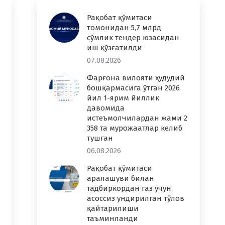
Рақобат қўмитаси
томонидан 5,7 млрд
сўмлик тендер юзасидан
иш қўзғатилди
07.08.2026
Фарғона вилояти ҳудудий
бошқармасига ўтган 2026
йил 1-ярим йиллик
давомида
истеъмолчилардан жами 2
358 та мурожаатлар келиб
тушган
06.08.2026
Рақобат қўмитаси
аралашуви билан
тадбиркордан газ учун
асоссиз ундирилган тўлов
қайтарилиши
таъминланди