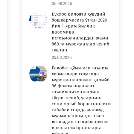
06.08.2026
Бухоро вилояти ҳудудий
бошқармасига ўтган 2026
йил 1-ярим йиллик
давомида
истеъмолчилардан жами
868 та мурожаатлар келиб
тушган
05.08.2026
Рақобат қўмитаси таълим
хизматлари соҳасида
мурожаатларнинг қарийб
96 фоизи нодавлат
таълим хизматларига
тўғри келиб, уларнинг
сони ортиб бораётганлиги
сабабли соҳада мавжуд
муаммоларни ҳал этиш
юзасидан таклифларини
ваколатли органларга
юборди