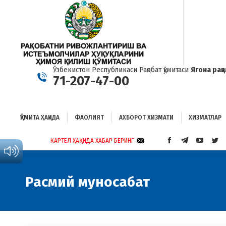
ҚЎМИТА ҲАҚИДА
ФАОЛИЯТ
АХБОРОТ ХИЗМАТИ
ХИЗМАТЛАР
Б
Ўзбекистон Республикаси Рақобат қўмитаси
Ягона рақ
71-207-47-00
ҚЎМИТА ҲАҚИДА
ФАОЛИЯТ
АХБОРОТ ХИЗМАТИ
ХИЗМАТЛАР
КАРТЕЛ ҲАҚИДА ХАБАР БЕРИНГ
FACEBOOK
TELEGRAM
YOUTUB
TWI
PAGE
PAGE
PAGE
PAG
OPENS
OPENS
OPENS
OP
IN
IN
IN
IN
Расмий муносабат
NEW
NEW
NEW
NE
WINDOW
WINDOW
WINDO
WI