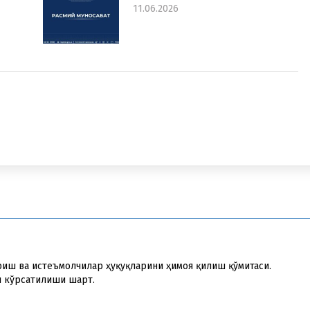
11.06.2026
риш ва истеъмолчилар ҳуқуқларини ҳимоя қилиш қўмитаси.
и кўрсатилиши шарт.