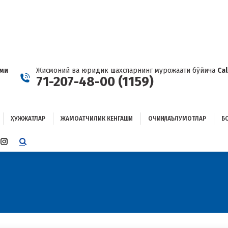
ҲУЖЖАТЛАР
ЖАМОАТЧИЛИК КЕНГАШИ
ОЧИҚ МАЪЛУМОТЛАР
ОҒЛАНИШ
ами
Жисмоний ва юридик шахсларнинг мурожаати бўйича
Ca
71-207-48-00 (1159)
ҲУЖЖАТЛАР
ЖАМОАТЧИЛИК КЕНГАШИ
ОЧИҚ МАЪЛУМОТЛАР
Б
E
TTER
INSTAGRAM
E
PAGE
ENS
OPENS
IN
W
NEW
W
NDOW
WINDOW