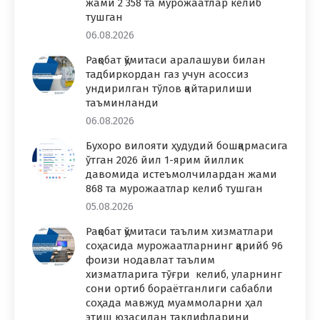
жами 2 358 та мурожаатлар келиб
тушган
06.08.2026
Рақобат қўмитаси аралашуви билан
тадбиркордан газ учун асоссиз
ундирилган тўлов қайтарилиши
таъминланди
06.08.2026
Бухоро вилояти ҳудудий бошқармасига
ўтган 2026 йил 1-ярим йиллик
давомида истеъмолчилардан жами
868 та мурожаатлар келиб тушган
05.08.2026
Рақобат қўмитаси таълим хизматлари
соҳасида мурожаатларнинг қарийб 96
фоизи нодавлат таълим
хизматларига тўғри келиб, уларнинг
сони ортиб бораётганлиги сабабли
соҳада мавжуд муаммоларни ҳал
этиш юзасидан таклифларини