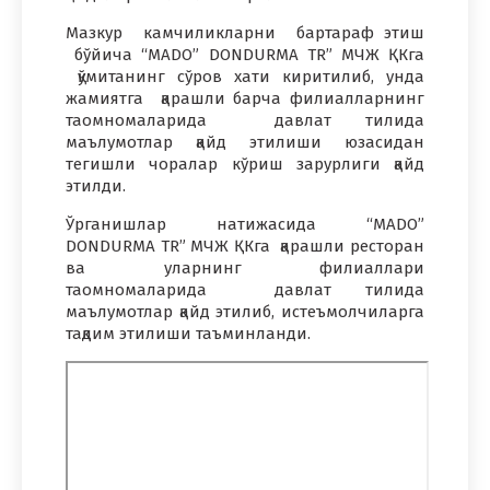
Мазкур камчиликларни бартараф этиш
бўйича “MADO” DONDURMA TR” МЧЖ ҚКга
қўмитанинг сўров хати киритилиб, унда
жамиятга қарашли барча филиалларнинг
таомномаларида давлат тилида
маълумотлар қайд этилиши юзасидан
тегишли чоралар кўриш зарурлиги қайд
этилди.
Ўрганишлар натижасида “MADO”
DONDURMA TR” МЧЖ ҚКга қарашли ресторан
ва уларнинг филиаллари
таомномаларида давлат тилида
маълумотлар қайд этилиб, истеъмолчиларга
тақдим этилиши таъминланди.