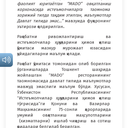
фаолият юритаётган “MADО” овқатланиш
корхонасида истеъмолчиларга таомнома
хорижий тилда тақдим этилган, маълумотлар
Давлат тилида эмас…”
мавзуида фуқаронинг
эътирози қолдирилган
.
Рақобатни ривожлантириш ва
истеъмолчилар ҳуқуқларини ҳимоя қилиш
қўмитаси мазкур мурожаат юзасидан
қуйидагиларни маълум қилади.
Рақобат қўмитаси томонидан олиб борилган
ўрганишларда Тошкент шаҳрида
жойлашган “MADO” ресторанининг
таомномасида давлат тилида маълумотлар
мавжуд эмаслиги маълум бўлди. Хусусан,
Ўзбекистон Республикасининг
“Истеъмолчилар ҳуқуқларини ҳимоя қилиш
тўғрисида”ги Қонуни ва Вазирлар
Маҳкамасининг 75-сонли қарорларида
умумий овқатланиш маҳсулотларини
(хизматларни) ишлаб чиқариш ва сотиш
қоидалари белгилаб берилган.