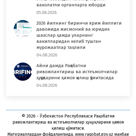
ваколатли органларга юборди
05.08.2026
2026 йилнинг биринчи ярим йиллиги
давомида жисмоний ва юридик
шахслар ҳамда уларнинг
вакилларидан келиб тушган
мурожаатлар таҳлили
04.08.2026
Айни дамда Рақобатни
ривожлантириш ва истеъмолчилар
ҳуқуқларини ҳимоя қилиш қўмитасида
04.08.2026
© 2026 - Ўзбекистон Республикаси Рақобатни
ривожлантириш ва истеъмолчилар ҳуқуқларини ҳимоя
қилиш қўмитаси.
Материаллардан фойдаланганда, www.raqobat.gov.uz манбаи