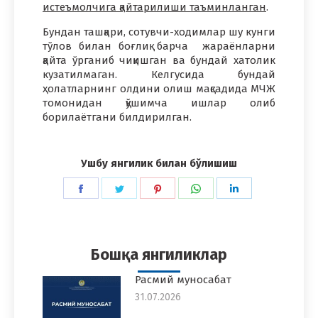
истеъмолчига қайтарилиши таъминланган
.
Бундан ташқари, сотувчи-ходимлар шу кунги
тўлов билан боғлиқ барча жараёнларни
қайта ўрганиб чиқишган ва бундай хатолик
кузатилмаган. Келгусида бундай
ҳолатларнинг олдини олиш мақсадида МЧЖ
томонидан қўшимча ишлар олиб
борилаётгани билдирилган.
Ушбу янгилик билан бўлишиш
Share
Share
Share
Share
Share
on
on
on
on
on
Facebook
Twitter
Pinterest
WhatsApp
LinkedIn
Бошқа янгиликлар
Расмий муносабат
31.07.2026