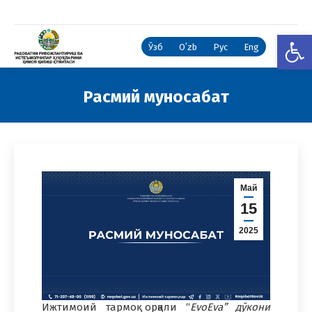
Open
Ўзб
Oʻzb
Рус
Eng
Расмий муносабат
You are here:
Май
15
2025
Ижтимоий тармоқ орқали “
EvoEva” дўкони