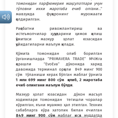
томонидан парфюмерия маҳсулотлари учун
тўловни икки маротаба ечиб олгани
…”
мавзуида фуқаронинг мурожаати
қолдирилган.
Рақобатни ривожлантириш ва
истеъмолчилар ҳуқуқларини ҳимоя қилиш
қўмитаси мазкур ҳолат юзасидан
қуйидагиларни маълум қилади.
Қўмита томонидан олиб борилган
ўрганишларда “PRIMAVERA TRADE” МЧЖга
қарашли “EvoEva” дўконида харид
давомида терминал орқали 849 минг 900
сўм тўланиши керак бўлган маблағ ўрнига
1 млн 699 минг 800 сўм қилиб, 2 маротаба
ечиб олингани маълум бўлди
.
Мазкур ҳолат юзасидан дўкон масъул
ходимлари томонидан тегишли чоралар
кўрилган, яъни муаммо ҳал этилган. Техник
сабабларга кўра хатолик билан ечилган
849 минг 900 сўм
маблағ қисқа муддатда