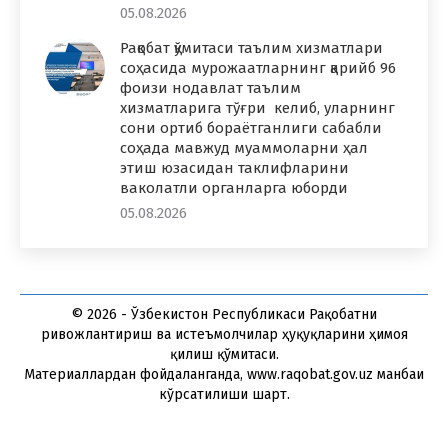
05.08.2026
Рақобат қўмитаси таълим хизматлари
соҳасида мурожаатларнинг қарийб 96
фоизи нодавлат таълим
хизматларига тўғри келиб, уларнинг
сони ортиб бораётганлиги сабабли
соҳада мавжуд муаммоларни ҳал
этиш юзасидан таклифларини
ваколатли органларга юборди
05.08.2026
© 2026 - Ўзбекистон Республикаси Рақобатни
ривожлантириш ва истеъмолчилар ҳуқуқларини ҳимоя
қилиш қўмитаси.
Материаллардан фойдаланганда, www.raqobat.gov.uz манбаи
кўрсатилиши шарт.