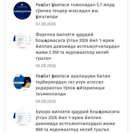
Рақобат қўмитаси томонидан 5,7 млрд
сўмлик тендер юзасидан иш
қўзғатилди
07.08.2026
Фарғона вилояти ҳудудий
бошқармасига ўтган 2026 йил 1-ярим
йиллик давомида истеъмолчилардан
жами 2 358 та мурожаатлар келиб
тушган
06.08.2026
Рақобат қўмитаси аралашуви билан
тадбиркордан газ учун асоссиз
ундирилган тўлов қайтарилиши
таъминланди
06.08.2026
Бухоро вилояти ҳудудий бошқармасига
ўтган 2026 йил 1-ярим йиллик
давомида истеъмолчилардан жами
868 та мурожаатлар келиб тушган