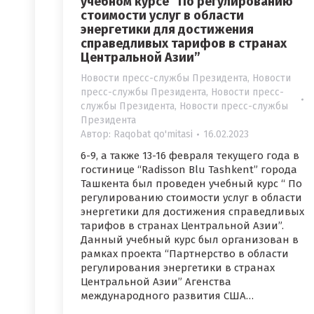
учебном курсе “По регулированию
стоимости услуг в области
энергетики для достижения
справедливых тарифов в странах
Центральной Азии”
Новости пресс-службы Президента
,
Новости
пресс-службы Президента
,
Новости пресс-
службы Президента
,
Новости пресс-службы
Президента
Автор:
Raqobat qo'mitasi
16.02.2023
6-9, а также 13-16 февраля текущего года в
гостинице “Radisson Blu Tashkent” города
Ташкента был проведен учебный курс “ По
регулированию стоимости услуг в области
энергетики для достижения справедливых
тарифов в странах Центральной Азии”.
Данный учебный курс был организован в
рамках проекта “Партнерство в области
регулирования энергетики в странах
Центральной Азии” Агенства
международного развития США…