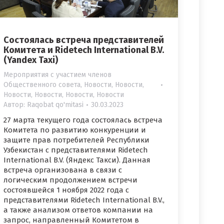
Состоялась встреча представителей
Комитета и Ridetech International B.V.
(Yandex Taxi)
Мероприятия с участием членов
Общественного совета
,
Новости
,
Новости
,
Новости
,
Новости
,
Новости
,
Новости
Автор:
Raqobat qo'mitasi
30.03.2023
27 марта текущего года состоялась встреча
Комитета по развитию конкуренции и
защите прав потребителей Республики
Узбекистан с представителями Ridetech
International B.V. (Яндекс Такси). Данная
встреча организована в связи с
логическим продолжением встречи
состоявшейся 1 ноября 2022 года с
представителями Ridetech International B.V.,
а также анализом ответов компании на
запрос, направленный Комитетом в