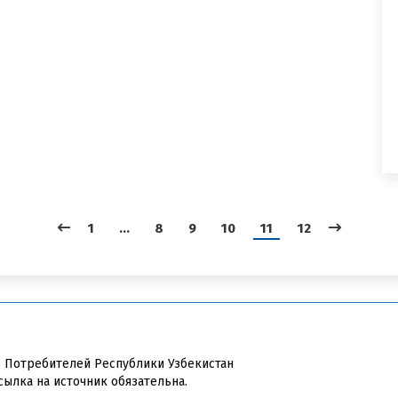
1
…
8
9
10
11
12
в Потребителей Республики Узбекистан
сылка на источник обязательна.