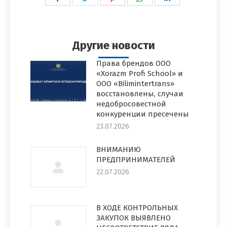
в
в
в
в
в
Facebook
Twitter
Pinterest
WhatsApp
LinkedIn
Другие новости
Права брендов ООО
«Xorazm Profi School» и
ООО «Bilimintertrans»
восстановлены, случаи
недобросовестной
конкуренции пресечены
23.07.2026
ВНИМАНИЮ
ПРЕДПРИНИМАТЕЛЕЙ
22.07.2026
В ХОДЕ КОНТРОЛЬНЫХ
ЗАКУПОК ВЫЯВЛЕНО