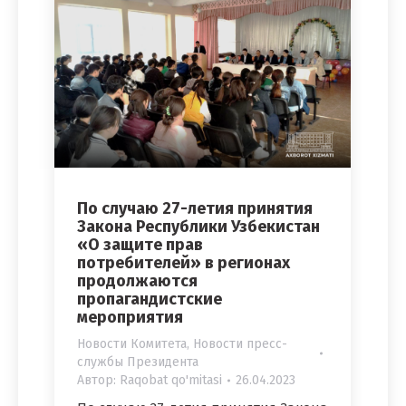
По случаю 27-летия принятия
Закона Республики Узбекистан
«О защите прав
потребителей» в регионах
продолжаются
пропагандистские
мероприятия
Новости Комитета
,
Новости пресс-
службы Президента
Автор:
Raqobat qo'mitasi
26.04.2023