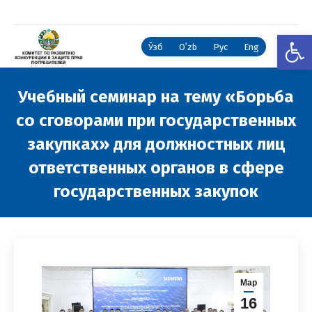
Откры
Ўзб
Oʻzb
Рус
Eng
Учебный семинар на тему «Борьба
со сговорами при государственных
закупках» для должностных лиц
ответственных органов в сфере
государственных закупок
Вы здесь:
Мар
16