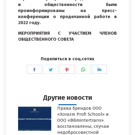
и общественности были
проинформированы на пресс-
конференции о проделанной работе в
2022 году.
МЕРОПРИЯТИЯ С УЧАСТИЕМ ЧЛЕНОВ
ОБЩЕСТВЕННОГО СОВЕТА
Поделиться в соц.сетях
Поделиться
Поделиться
Поделиться
Поделиться
Поделиться
в
в
в
в
в
Facebook
Twitter
Pinterest
WhatsApp
LinkedIn
Другие новости
Права брендов ООО
«Xorazm Profi School» и
ООО «Bilimintertrans»
восстановлены, случаи
недобросовестной