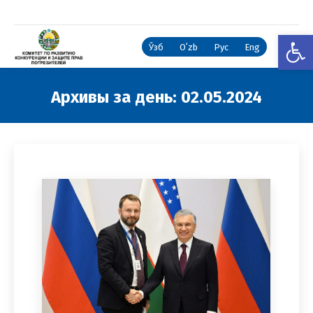
Откры
Ўзб
Oʻzb
Рус
Eng
Архивы за день:
02.05.2024
Вы здесь: