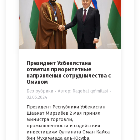
Президент Узбекистана
отметил приоритетные
направления сотрудничества с
Оманом
Без рубрики
Автор:
Raqobat qo'mitasi
02.05.2024
Президент Республики Узбекистан
Шавкат Мирзиёев 2 мая принял
министра торговли,
промышленности и содействия
инвестициям Султаната Оман Кайса
бин Мухаммада аль-Юсуфа,