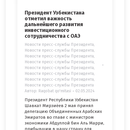
Президент Узбекистана
отметил важность
дальнейшего развития
инвестиционного
сотрудничества с ОАЭ
Новости пресс-службы Президента
,
Новости пресс-службы Президента
,
Новости пресс-службы Президента
,
Новости пресс-службы Президента
,
Новости пресс-службы Президента
,
Новости пресс-службы Президента
,
Новости пресс-службы Президента
,
Новости пресс-службы Президента
Автор:
Raqobat qo'mitasi
02.05.2024
Президент Республики Узбекистан
Шавкат Мирзиёев 2 мая принял
делегацию Объединенных Арабских
Эмиратов во главе с министром
экономики Абдуллой бин Аль Марри,
прибывшим в нашу страну для