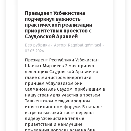
Президент Узбекистана
подчеркнул важность
практической реализации
приоритетных проектов с
Саудовской Аравией
Без рубрики
Автор:
Raqobat qo'mitasi
02.05.2024
Президент Республики Узбекистан
Шавкат Мирзиёев 2 мая принял
делегацию Саудовской Аравии во
главе с министром энергетики
принцем Абдулазизом бин
Салманом Аль Саудом, прибывшим в
нашу страну для участия в третьем
Ташкентском международном
инвестиционном форуме. В начале
встречи высокий гость передал
лидеру Узбекистана тёплые
приветствия и наилучшие
пожелания Короля Салмана бин