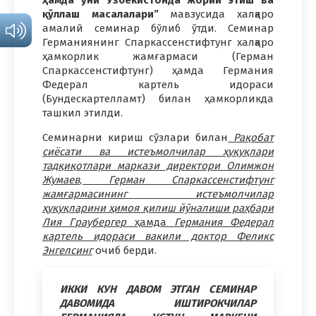
ҳамда уни Ўзбекистонда жорий этиш ва
қўллаш масалалари”
мавзусида халқаро
амалий семинар бўлиб ўтди. Семинар
Германиянинг Спаркассенстифтунг халқаро
ҳамкорлик жамғармаси (Герман
Спаркассенстифтунг) ҳамда Германия
Федерал картель идораси
(Бундескартелламт) билан ҳамкорликда
ташкил этилди.
Семинарни кириш сўзлари билан
Рақобат
сиёсати ва истеъмолчилар ҳуқуқлари
тадқиқотлари маркази директори Олимжон
Жумаев
,
Герман Спаркассенстифтунг
жамғармасининг истеъмолчилар
ҳуқуқларини ҳимоя қилиш йўналиши раҳбари
Лия Граубергер
ҳамда
Германия Федерал
картель идораси вакили доктор Феликс
Энгелсинг
очиб берди.
ИККИ КУН ДАВОМ ЭТГАН СЕМИНАР
ДАВОМИДА
ИШТИРОКЧИЛАР