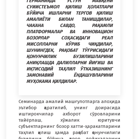
ГЕРМАНИЯДА УСТУН МАВҚЕНИ
СУИИСТЕЪМОЛ ҚИЛИШ ҲОЛАТЛАРИ
БЎЙИЧА ИШЛАРНИ ТЕРГОВ ҚИЛИШ
АМАЛИЁТИ БИЛАН ТАНИШДИЛАР,
ЧАКАНА САВДО, РАҚАМЛИ
ПЛАТФОРМАЛАР ВА ИННОВАЦИОН
БОЗОРЛАР СОҲАСИДАГИ РЕАЛ
МИСОЛЛАРНИ
КЎРИБ ЧИҚДИЛАР,
ШУНИНГДЕК, РАҚОБАТ ТЎҒРИСИДАГИ
ҚОНУНЧИЛИК БУЗИЛИШЛАРИНИ
АНИҚЛАШДА ДАЛИЛЛАРНИ ЙИҒИШ ВА
ИҚТИСОДИЙ ТАҲЛИЛ ЎТКАЗИШНИНГ
ЗАМОНАВИЙ ЁНДАШУВЛАРИНИ
МУҲОКАМА ҚИЛДИЛАР.
Семинарда амалий машғулотларга алоҳида
эътибор қаратилиб, унинг доирасида
иштирокчилар ахборот сўровларини
тайёрлаш, хўжалик юритувчи
субъектларнинг бозор хатти-ҳаракатларини
таҳлил қилиш ҳамда рақобат қонунчилиги
бузилиши бўйича қарор лойиҳаларини