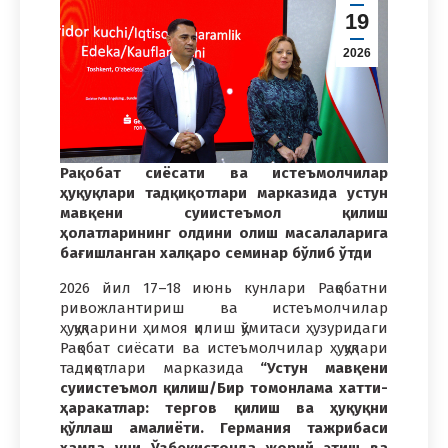
19
2026
Рақобат сиёсати ва истеъмолчилар
ҳуқуқлари тадқиқотлари марказида устун
мавқени суиистеъмол қилиш
ҳолатларининг олдини олиш масалаларига
бағишланган халқаро семинар бўлиб ўтди
2026 йил 17–18 июнь кунлари Рақобатни
ривожлантириш ва истеъмолчилар
ҳуқуқларини ҳимоя қилиш қўмитаси ҳузуридаги
Рақобат сиёсати ва истеъмолчилар ҳуқуқлари
тадқиқотлари марказида
“Устун мавқени
суиистеъмол қилиш/Бир томонлама хатти-
ҳаракатлар: тергов қилиш ва ҳуқуқни
қўллаш амалиёти. Германия тажрибаси