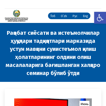
Open
Ўзб
Oʻzb
Рус
Eng
Рақобат сиёсати ва истеъмолчилар
ҳуқуқлари тадқиқотлари марказида
устун мавқени суиистеъмол қилиш
ҳолатларининг олдини олиш
масалаларига бағишланган халқаро
семинар бўлиб ўтди
You are here:
Июнь