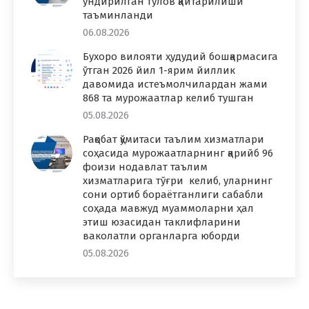
ундирилган тўлов қайтарилиши
таъминланди
06.08.2026
Бухоро вилояти ҳудудий бошқармасига
ўтган 2026 йил 1-ярим йиллик
давомида истеъмолчилардан жами
868 та мурожаатлар келиб тушган
05.08.2026
Рақобат қўмитаси таълим хизматлари
соҳасида мурожаатларнинг қарийб 96
фоизи нодавлат таълим
хизматларига тўғри келиб, уларнинг
сони ортиб бораётганлиги сабабли
соҳада мавжуд муаммоларни ҳал
этиш юзасидан таклифларини
ваколатли органларга юборди
05.08.2026