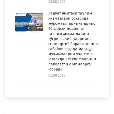
05.08.2026
Рақобат қўмитаси таълим
хизматлари соҳасида
мурожаатларнинг қарийб
96 фоизи нодавлат
таълим хизматларига
тўғри келиб, уларнинг
сони ортиб бораётганлиги
сабабли соҳада мавжуд
муаммоларни ҳал этиш
юзасидан таклифларини
ваколатли органларга
юборди
05.08.2026