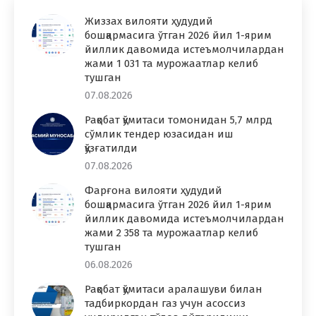
Жиззах вилояти ҳудудий
бошқармасига ўтган 2026 йил 1-ярим
йиллик давомида истеъмолчилардан
жами 1 031 та мурожаатлар келиб
тушган
07.08.2026
Рақобат қўмитаси томонидан 5,7 млрд
сўмлик тендер юзасидан иш
қўзғатилди
07.08.2026
Фарғона вилояти ҳудудий
бошқармасига ўтган 2026 йил 1-ярим
йиллик давомида истеъмолчилардан
жами 2 358 та мурожаатлар келиб
тушган
06.08.2026
Рақобат қўмитаси аралашуви билан
тадбиркордан газ учун асоссиз