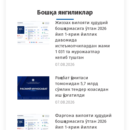
Facebook
Twitter
Pinterest
WhatsApp
LinkedIn
Бошқа янгиликлар
Жиззах вилояти ҳудудий
бошқармасига ўтган 2026
йил 1-ярим йиллик
давомида
истеъмолчилардан жами
1 031 та мурожаатлар
келиб тушган
07.08.2026
Рақобат қўмитаси
томонидан 5,7 млрд
сўмлик тендер юзасидан
иш қўзғатилди
07.08.2026
Фарғона вилояти ҳудудий
бошқармасига ўтган 2026
йил 1-ярим йиллик