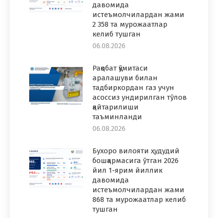
давомида
истеъмолчилардан жами
2 358 та мурожаатлар
келиб тушган
06.08.2026
Рақобат қўмитаси
аралашуви билан
тадбиркордан газ учун
асоссиз ундирилган тўлов
қайтарилиши
таъминланди
06.08.2026
Бухоро вилояти ҳудудий
бошқармасига ўтган 2026
йил 1-ярим йиллик
давомида
истеъмолчилардан жами
868 та мурожаатлар келиб
тушган