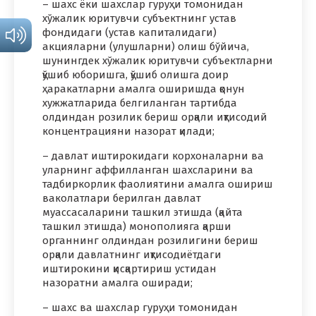
– шахс ёки шахслар гуруҳи томонидан
хўжалик юритувчи субъектнинг устав
фондидаги (устав капиталидаги)
акцияларни (улушларни) олиш бўйича,
шунингдек хўжалик юритувчи субъектларни
қўшиб юборишга, қўшиб олишга доир
ҳаракатларни амалга оширишда қонун
хужжатларида белгиланган тартибда
олдиндан розилик бериш орқали иқтисодий
концентрацияни назорат қилади;
– давлат иштирокидаги корхоналарни ва
уларнинг аффилланган шахсларини ва
тадбиркорлик фаолиятини амалга ошириш
ваколатлари берилган давлат
муассасаларини ташкил этишда (қайта
ташкил этишда) монополияга қарши
органнинг олдиндан розилигини бериш
орқали давлатнинг иқтисодиётдаги
иштирокини қисқартириш устидан
назоратни амалга оширади;
– шахс ва шахслар гуруҳи томонидан