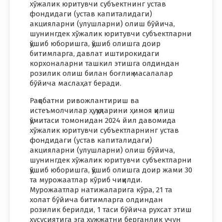
хўжалик юритувчи субъектнинг устав
фондидаги (устав капиталидаги)
акцияларни (улушларни) олиш бўйича,
шунингдек хўжалик юритувчи субъектларни
қўшиб юборишга, қўшиб олишга доир
битимларга, давлат иштирокидаги
корхоналарни ташкил этишга олдиндан
розилик олиш билан боғлиқ масалалар
бўйича маслаҳат беради.
Рақобатни ривожлантириш ва
истеъмолчилар ҳуқуқларини ҳимоя қилиш
қўмитаси томонидан 2024 йил давомида
хўжалик юритувчи субъектларнинг устав
фондидаги (устав капиталидаги)
акцияларни (улушларни) олиш бўйича,
шунингдек хўжалик юритувчи субъектларни
қўшиб юборишга, қўшиб олишга доир жами 30
та мурожаатлар кўриб чиқилди.
Мурожаатлар натижаларига кўра, 21 та
холат бўйича битимларга олдиндан
розилик берилди, 1 таси бўйича рухсат этиш
хусусиятига эга ҳужжатни берганлик учун