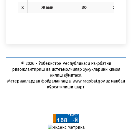
х
Жами
30
21
© 2026 - Ўзбекистон Республикаси Рақобатни
ривожлантириш ва истеъмолчилар ҳуқуқларини ҳимоя
қилиш қўмитаси.
Материаллардан фойдаланганда, www.raqobat.gov.uz манбаи
кўрсатилиши шарт.