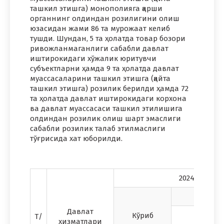
ташкил этишга) монополияга қарши
органнинг олдиндан розилигини олиш
юзасидан жами 86 та мурожаат келиб
тушди. Шундан, 5 та ҳолатда товар бозори
ривожланмаганлиги сабабли давлат
иштирокидаги хўжалик юритувчи
субъектларни ҳамда 9 та ҳолатда давлат
муассасаларини ташкил этишга (қайта
ташкил этишга) розилик берилди ҳамда 72
та ҳолатда давлат иштирокидаги корхона
ва давлат муассасаси ташкил этилишига
олдиндан розилик олиш шарт эмаслиги
сабабли розилик талаб этилмаслиги
тўғрисида хат юборилди.
2024 йил д
Давлат
Кўриб
Т/
хизматлари