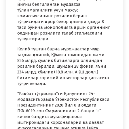
йиғим белгиланган муддатда
тўланмаганлиги учун махсус
комиссиясининг розилик бериш
тўғрисидаги қарор бекор қилинди ҳамда 8
таси бўйича монополияга қарши органнинг
олдиндан розилиги талаб этилмаслиги
тушунтирилди.
Келиб тушган барча мурожаатлар чуқур
таҳлил қилиниб, Қўмита томонидан жами
826 млрд. сўмлик битимларга олдиндан
розилик берилди, шундан 28 фоизи, яъни
234 млрд. сўмлик (18,8 млн. АҚШ долл.)
битимлар хорижий инвесторлар ҳиссасига
тўғри келади.
“Рақобат тўғрисида”ги Қонуннинг 24-
моддасига ҳамда Ўзбекистон Республикаси
Президентининг 2020 йил 6 июлдаги
ПФ-6019-сон Фармонининг 2-банди “г”
кичик бандига мувофиқ давлат
иштирокидаги корхоналарни ва давлат
муассасаларини ташкил этишга (қайта