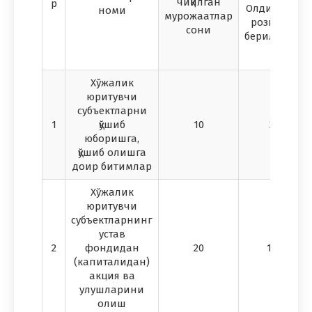
чиқилган
р
Олдиндан
номи
мурожаатлар
розилик
сони
берилгани
Хўжалик
юритувчи
субъектларни
1
қўшиб
10
3
юборишга,
қўшиб олишга
доир битимлар
Хўжалик
юритувчи
субъектларнинг
устав
2
фондидан
20
18
(капиталидан)
акция ва
улушларини
олиш