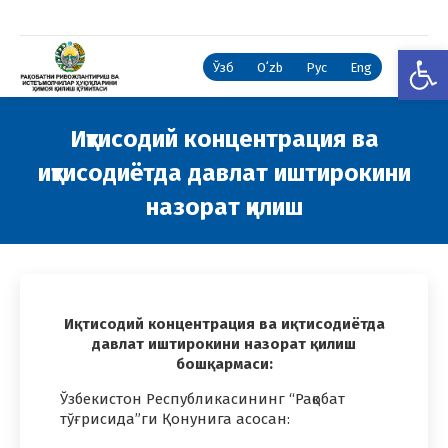
Open
Ўзб
Oʻzb
Рус
Eng
Иқтисодий концентрация ва
иқтисодиётда давлат иштирокини
назорат қилиш
You are here:
Иқтисодий концентрация ва иқтисодиётда
давлат иштирокини назорат қилиш
бошқармаси:
Ўзбекистон Республикасининг “Рақобат
тўғрисида”ги Қонунига асосан: