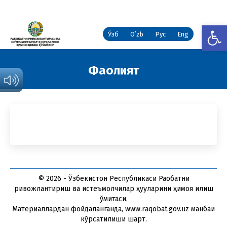
Open
Ўзб
Oʻzb
Рус
Eng
Фаолият
You are here:
© 2026 - Ўзбекистон Республикаси Рақобатни
ривожлантириш ва истеъмолчилар ҳуқуқларини ҳимоя қилиш
қўмитаси.
Материаллардан фойдаланганда, www.raqobat.gov.uz манбаи
кўрсатилиши шарт.