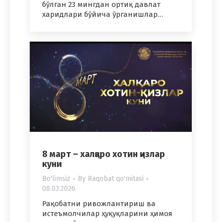
бўлган 23 мингдан ортиқ давлат
харидлари бўйича ўрганишлар…
8 март – халқаро хотин қизлар
куни
Bo'limsiz
By
Raqobat qo'mitasi
08.03.2026
Рақобатни ривожлантириш ва
истеъмолчилар ҳуқуқларини ҳимоя