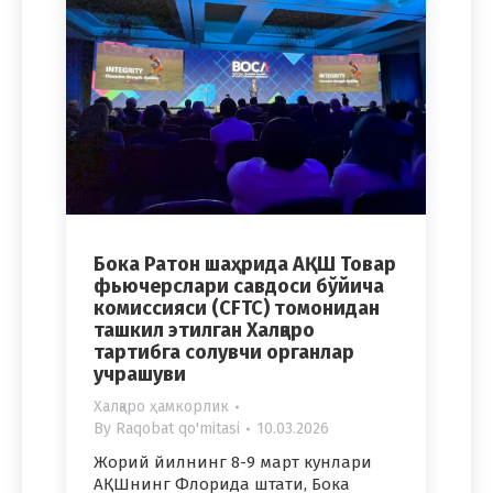
Бока Ратон шаҳрида АҚШ Товар
фьючерслари савдоси бўйича
комиссияси (CFTC) томонидан
ташкил этилган Халқаро
тартибга солувчи органлар
учрашуви
Халқаро ҳамкорлик
By
Raqobat qo'mitasi
10.03.2026
Жорий йилнинг 8-9 март кунлари
АҚШнинг Флорида штати, Бока