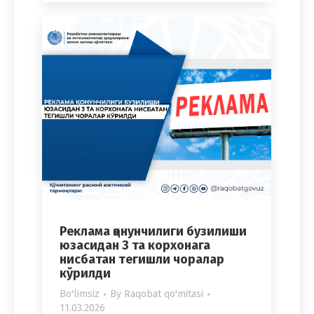
Реклама қонунчилиги бузилиши
юзасидан 3 та корхонага
нисбатан тегишли чоралар
кўрилди
Bo'limsiz
By
Raqobat qo'mitasi
11.03.2026