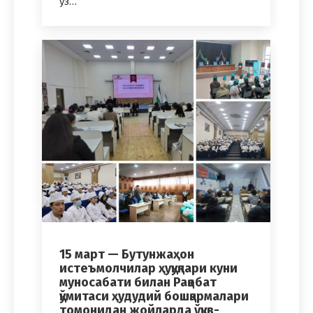
ўз…
15 март — Бутунжаҳон
истеъмолчилар ҳуқуқлари куни
муносабати билан Рақобат
қўмитаси ҳудудий бошқармалари
томонидан жойларда ўқув-