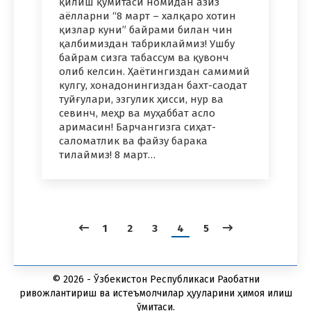
қилиш қўмитаси номидан азиз
аёлларни “8 март – халқаро хотин
қизлар куни” байрами билан чин
қалбимиздан табриклаймиз! Ушбу
байрам сизга табассум ва қувонч
олиб келсин. Ҳаётингиздан самимий
кулгу, хонадонингиздан бахт-саодат
туйғулари, эзгулик ҳисси, нур ва
севинч, меҳр ва муҳаббат асло
аримасин! Барчангизга сиҳат-
саломатлик ва файзу барака
тилаймиз! 8 март…
1
2
3
4
5
© 2026 - Ўзбекистон Республикаси Рақобатни
ривожлантириш ва истеъмолчилар ҳуқуқларини ҳимоя қилиш
қўмитаси.