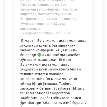
Раҳбарият чиқишлари, матбуот
анжумани ва брифинглар
,
Раҳбарият
чиқишлари, матбуот анжумани ва
брифинглар
,
Эълонлар
,
Янгиликлар
,
Қўмита янгиликлари
,
Қўмита
янгиликлари
By
Raqobat qo'mitasi
12.03.2026
15 март – Бутунжаҳон истеъмолчилар
ҳуқуқлари кунига бағишланган
халқаро конференция ўз ишини
бошлади
Айни пайтда Рақобат
қўмитаси томонидан 15 март —
Бутунжаҳон истеъмолчилар
ҳуқуқлари куни муносабати билан
ташкил этилган халқаро
конференция “RENESSANS” кино
уйида бўлиб ўтмоқда. Тадбир
ҳамкори – German Sparkassentiftung
for International Cooperation.
Тадбирни Рақобат қўмитаси раиси
ўринбосари У.Давлатов очиб берди. У