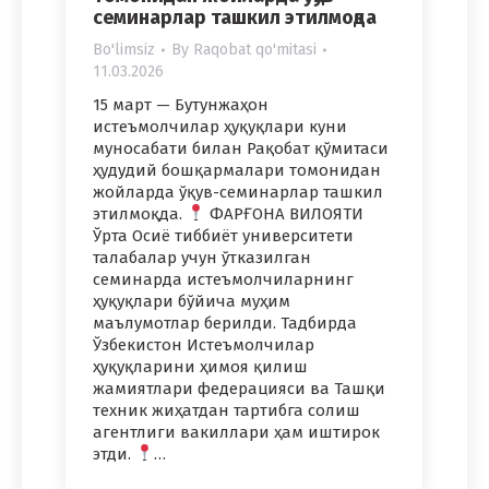
семинарлар ташкил этилмоқда
Bo'limsiz
By
Raqobat qo'mitasi
11.03.2026
15 март — Бутунжаҳон
истеъмолчилар ҳуқуқлари куни
муносабати билан Рақобат қўмитаси
ҳудудий бошқармалари томонидан
жойларда ўқув-семинарлар ташкил
этилмоқда.
ФАРҒОНА ВИЛОЯТИ
Ўрта Осиё тиббиёт университети
талабалар учун ўтказилган
семинарда истеъмолчиларнинг
ҳуқуқлари бўйича муҳим
маълумотлар берилди. Тадбирда
Ўзбекистон Истеъмолчилар
ҳуқуқларини ҳимоя қилиш
жамиятлари федерацияси ва Ташқи
техник жиҳатдан тартибга солиш
агентлиги вакиллари ҳам иштирок
этди.
…