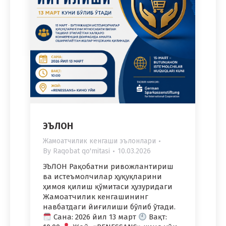
ЭЪЛОН
Жамоатчилик кенгаши эълонлари
By
Raqobat qo'mitasi
10.03.2026
ЭЪЛОН Рақобатни ривожлантириш
ва истеъмолчилар ҳуқуқларини
ҳимоя қилиш қўмитаси ҳузуридаги
Жамоатчилик кенгашининг
навбатдаги йиғилиши бўлиб ўтади.
Сана: 2026 йил 13 март
Вақт: