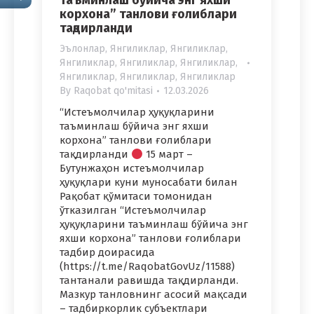
таъминлаш бўйича энг яхши
корхона” танлови ғолиблари
тақдирланди
Эълонлар
,
Янгиликлар
,
Янгиликлар
,
Янгиликлар
,
Янгиликлар
,
Янгиликлар
,
Янгиликлар
,
Янгиликлар
,
Янгиликлар
By
Raqobat qo'mitasi
12.03.2026
“Истеъмолчилар ҳуқуқларини
таъминлаш бўйича энг яхши
корхона” танлови ғолиблари
тақдирланди
15 март –
Бутунжаҳон истеъмолчилар
ҳуқуқлари куни муносабати билан
Рақобат қўмитаси томонидан
ўтказилган “Истеъмолчилар
ҳуқуқларини таъминлаш бўйича энг
яхши корхона” танлови ғолиблари
тадбир доирасида
(https://t.me/RaqobatGovUz/11588)
тантанали равишда тақдирланди.
Мазкур танловнинг асосий мақсади
– тадбиркорлик субъектлари