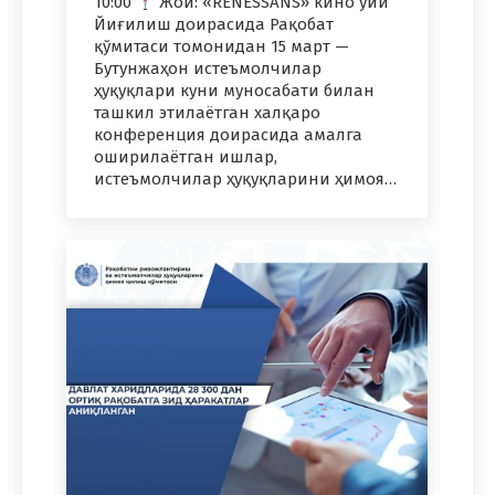
10:00
Жой: «RENESSANS» кино уйи
Йиғилиш доирасида Рақобат
қўмитаси томонидан 15 март —
Бутунжаҳон истеъмолчилар
ҳуқуқлари куни муносабати билан
ташкил этилаётган халқаро
конференция доирасида амалга
оширилаётган ишлар,
истеъмолчилар ҳуқуқларини ҳимоя…