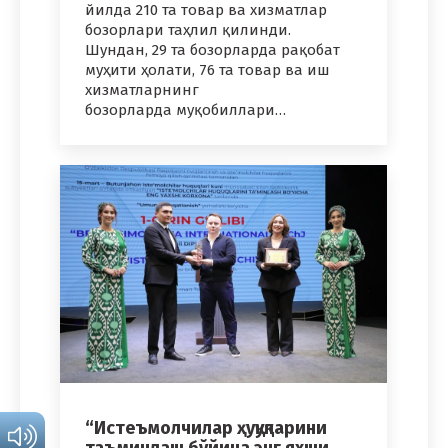
йилда 210 та товар ва хизматлар
бозорлари таҳлил қилинди.
Шундан, 29 та бозорларда рақобат
муҳити ҳолати, 76 та товар ва иш
хизматларнинг
бозорларда муқобиллари…
“Истеъмолчилар ҳуқуқларини