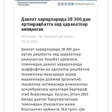
Давлат харидларида 28 300 дан
ортиқ рақобатга зид ҳаракатлар
аниқланган
Bo'limsiz
By
Raqobat qo'mitasi
10.03.2026
Давлат харидларида 28 300 дан
ортиқ рақобатга зид ҳаракатлар
аниқланган Рақобат қўмитаси
томонидан давлат харидларида
шаффофлик ва адолатли рақобатни
таъминлаш мақсадида харид
жараёнлари доимий ўрганилиб,
таҳлиллар натижасида аниқланган
қонунбузилиш ҳолатлари бартараф
этиб борилмоқда. Хусусан, ўтган 2025
йилда давлат буюртмачилари
томонидан ўтказилган жами
бошланғич қиймати 18,8 трлн. сўм