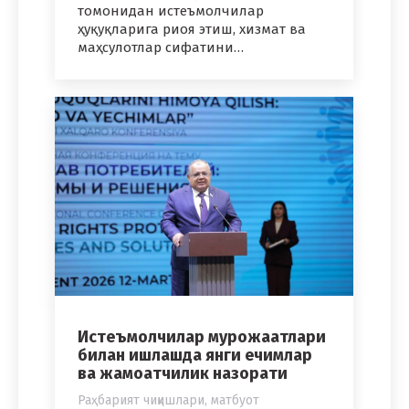
томонидан истеъмолчилар
ҳуқуқларига риоя этиш, хизмат ва
маҳсулотлар сифатини…
Истеъмолчилар мурожаатлари
билан ишлашда янги ечимлар
ва жамоатчилик назорати
Раҳбарият чиқишлари, матбуот