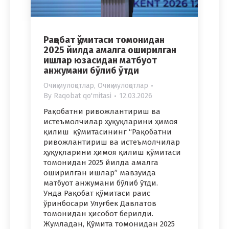
Рақобат қўмитаси томонидан
2025 йилда амалга оширилган
ишлар юзасидан матбуот
анжумани бўлиб ўтди
Очиқ мулоқотлар
,
Очиқ мулоқотлар
By
Raqobat qo'mitasi
12.03.2026
Рақобатни ривожлантириш ва
истеъмолчилар ҳуқуқларини ҳимоя
қилиш қўмитасининг “Рақобатни
ривожлантириш ва истеъмолчилар
ҳуқуқларини ҳимоя қилиш қўмитаси
томонидан 2025 йилда амалга
оширилган ишлар” мавзуида
матбуот анжумани бўлиб ўтди.
Унда Рақобат қўмитаси раис
ўринбосари Улуғбек Давлатов
томонидан ҳисобот берилди.
Жумладан, Қўмита томонидан 2025