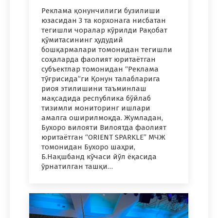
Реклама қонунчилиги бузилиши
юзасидан 3 та корхонага нисбатан
тегишли чоралар кўрилди Рақобат
қўмитасининг ҳудудий
бошқармалари томонидан тегишли
соҳаларда фаолият юритаётган
субъектлар томонидан “Реклама
тўғрисида”ги Қонун талабларига
риоя этилишини таъминлаш
мақсадида республика бўйлаб
тизимли мониторинг ишлари
амалга оширилмоқда. Жумладан,
Бухоро вилояти Вилоятда фаолият
юритаётган “ORIENT SPARKLE” МЧЖ
томонидан Бухоро шаҳри,
Б.Нақшбанд кўчаси йўл ёқасида
ўрнатилган ташқи…