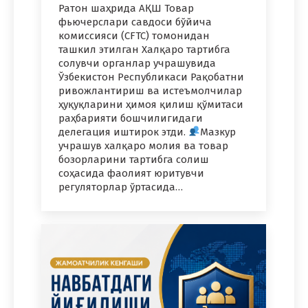
Ратон шаҳрида АҚШ Товар
фьючерслари савдоси бўйича
комиссияси (CFTC) томонидан
ташкил этилган Халқаро тартибга
солувчи органлар учрашувида
Ўзбекистон Республикаси Рақобатни
ривожлантириш ва истеъмолчилар
ҳуқуқларини ҳимоя қилиш қўмитаси
раҳбарияти бошчилигидаги
делегация иштирок этди.
Мазкур
учрашув халқаро молия ва товар
бозорларини тартибга солиш
соҳасида фаолият юритувчи
регуляторлар ўртасида…