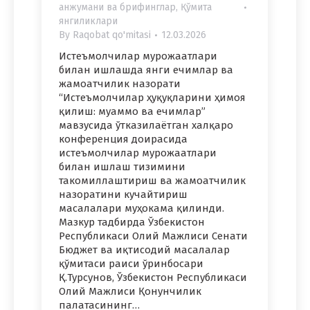
анжумани ва брифинглар
,
Қўмита
янгиликлари
By
Raqobat qo'mitasi
12.03.2026
Истеъмолчилар мурожаатлари
билан ишлашда янги ечимлар ва
жамоатчилик назорати
“Истеъмолчилар ҳуқуқларини ҳимоя
қилиш: муаммо ва ечимлар”
мавзусида ўтказилаётган халқаро
конференция доирасида
истеъмолчилар мурожаатлари
билан ишлаш тизимини
такомиллаштириш ва жамоатчилик
назоратини кучайтириш
масалалари муҳокама қилинди.
Мазкур тадбирда Ўзбекистон
Республикаси Олий Мажлиси Сенати
Бюджет ва иқтисодий масалалар
қўмитаси раиси ўринбосари
Қ.Турсунов, Ўзбекистон Республикаси
Олий Мажлиси Қонунчилик
палатасининг…