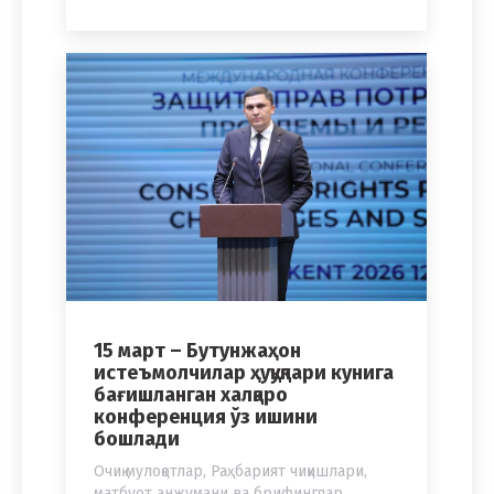
15 март – Бутунжаҳон
истеъмолчилар ҳуқуқлари кунига
бағишланган халқаро
конференция ўз ишини
бошлади
Очиқ мулоқотлар
,
Раҳбарият чиқишлари,
матбуот анжумани ва брифинглар
,