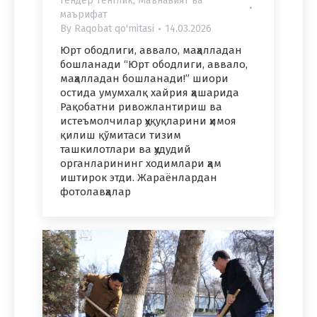
Гендер тенглик
,
Маънавият ва
маърифат
By
Raqobat qo'mitasi
14.03.2026
Юрт ободлиги, аввало, маҳалладaн
бошланади “Юрт ободлиги, аввало,
маҳалладaн бошланади!” шиори
остида умумхалқ хайрия ҳашарида
Рақобатни ривожлантириш ва
истеъмолчилар ҳуқуқларини ҳимоя
қилиш қўмитаси тизим
ташкилотлари ва ҳудудий
органларининг ходимлари ҳам
иштирок этди. Жараёнлардан
фотолавҳалар