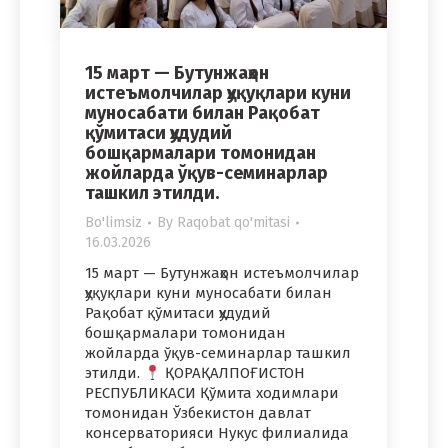
15 март — Бутунжаҳон
истеъмолчилар ҳуқуқлари куни
муносабати билан Рақобат
қўмитаси ҳудудий
бошқармалари томонидан
жойларда ўқув-семинарлар
ташкил этилди.
Bo'limsiz
By
Raqobat qo'mitasi
16.03.2026
15 март — Бутунжаҳон истеъмолчилар
ҳуқуқлари куни муносабати билан
Рақобат қўмитаси ҳудудий
бошқармалари томонидан
жойларда ўқув-семинарлар ташкил
этилди.
ҚОРАҚАЛПОҒИСТОН
РЕСПУБЛИКАСИ Қўмита ходимлари
томонидан Ўзбекистон давлат
консерваторияси Нукус филиалида