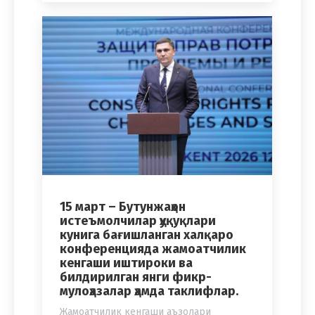
15 март – Бутунжаҳон
истеъмолчилар ҳуқуқлари
кунига бағишланган халқаро
конференцияда жамоатчилик
кенгаши иштироки ва
билдирилган янги фикр-
мулоҳазалар ҳамда таклифлар.
Жамоатчилик кенгаши аъзолари