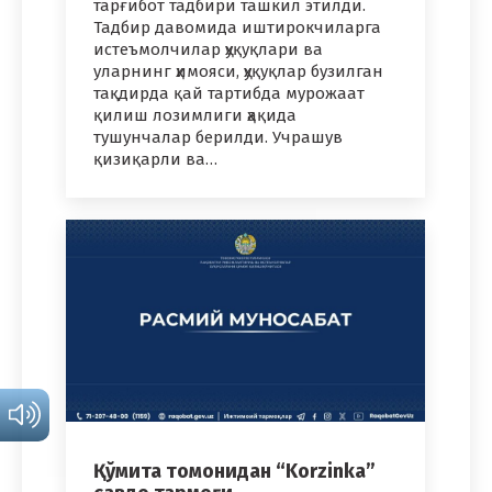
тарғибот тадбири ташкил этилди.
Тадбир давомида иштирокчиларга
истеъмолчилар ҳуқуқлари ва
уларнинг ҳимояси, ҳуқуқлар бузилган
тақдирда қай тартибда мурожаат
қилиш лозимлиги ҳақида
тушунчалар берилди. Учрашув
қизиқарли ва…
Қўмита томонидан “Korzinka”