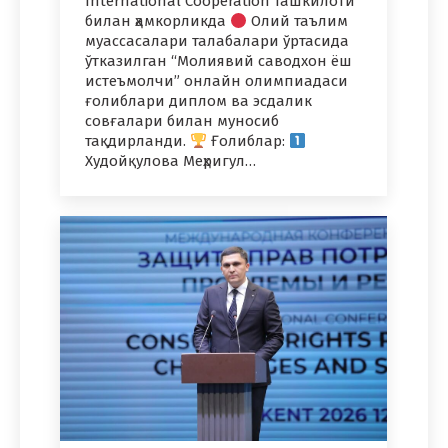
International Cooperation ташкилоти
билан ҳамкорликда
Oлий таълим
муассасалари талабалари ўртасида
ўтказилган “Молиявий саводхон ёш
истеъмолчи” онлайн олимпиадаси
ғолиблари диплом ва эсдалик
совғалари билан муносиб
тақдирланди.
Ғолиблар:
Худойқулова Меҳригул…