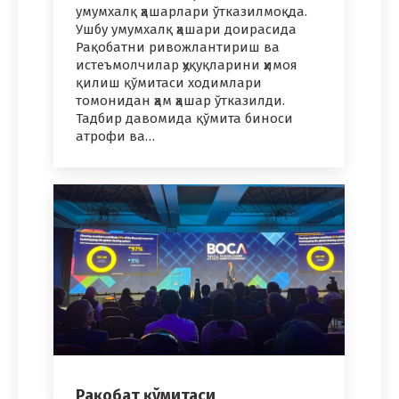
умумхалқ ҳашарлари ўтказилмоқда.
Ушбу умумхалқ ҳашари доирасида
Рақобатни ривожлантириш ва
истеъмолчилар ҳуқуқларини ҳимоя
қилиш қўмитаси ходимлари
томонидан ҳам ҳашар ўтказилди.
Тадбир давомида қўмита биноси
атрофи ва…
Рақобат қўмитаси