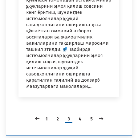
қўмитаси томонидан истеъмолчилар
ҳуқуқларини ҳимоя қилиш соҳасини
кенг ёритиш, шунингдек
истеъмолчилар ҳуқуқий
саводхонлигини оширишга ҳисса
қўшаётган оммавий ахборот
воситалари ва жамоатчилик
вакилларини тақдирлаш маросими
ташкил этилди.
Тадбирда
истеъмолчилар ҳуқуқларини ҳимоя
қилиш соҳаси, шунингдек
истеъмолчилар ҳуқуқий
саводхонлигини оширишга
қаратилган таҳлилий ва долзарб
мавзулардаги мақолалари,…
1
2
3
4
5