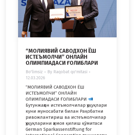
“МОЛИЯВИЙ САВОДХОН ЁШ
ИСТЕЪМОЛЧИ” ОНЛАЙН
ОЛИМПИАДАСИ ҒОЛИБЛАРИ
Bo'limsiz
By
Raqobat qo'mitasi
12.03.2026
“МОЛИЯВИЙ САВОДХОН ЁШ
ИСТЕЪМОЛЧИ” ОНЛАЙН
ОЛИМПИАДАСИ ҒОЛИБЛАРИ
Бутунжаҳон истеъмолчилар ҳуқуқлари
куни муносабати билан Рақобатни
ривожлантириш ва истеъмолчилар
ҳуқуқларини ҳимоя қилиш қўмитаси
German Sparkassenstiftung for