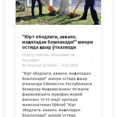
“Юрт ободлиги, аввало,
маҳалладaн бошланади!” шиори
остида ҳашар ўтказилди
Гендер тенглик
,
Маънавият ва
маърифат
By
Raqobat qo'mitasi
14.03.2026
“Юрт ободлиги, аввало, маҳалладaн
бошланади!” шиори остида ҳашар
ўтказилди Ўзбекистон Республикаси
Вазирлар Маҳкамасининг тегишли
фармойишига мувофиқ жорий
йилнинг 13-14-март кунлари
мамлакатимиз бўйлаб “Юрт
ободлиги, аввало, маҳалладaн
бошланади!” шиори остида