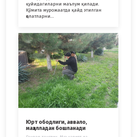
қуйидагиларни маълум қилади.
Қўмита мурожаатда қайд этилган
ҳолатларни…
Юрт ободлиги, аввало,
маҳалладaн бошланади