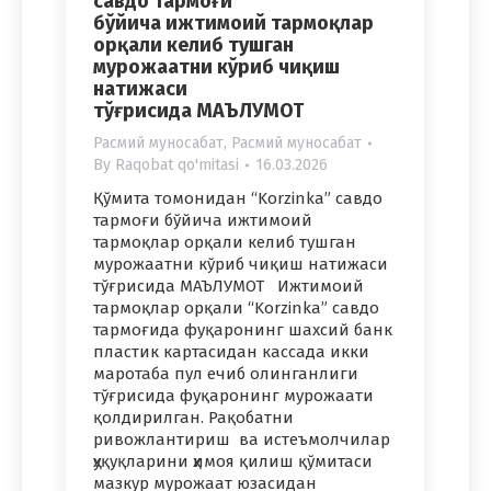
савдо тармоғи
бўйича ижтимоий тармоқлар
орқали келиб тушган
мурожаатни кўриб чиқиш
натижаси
тўғрисида МАЪЛУМОТ
Расмий муносабат
,
Расмий муносабат
By
Raqobat qo'mitasi
16.03.2026
Қўмита томонидан “Korzinka” савдо
тармоғи бўйича ижтимоий
тармоқлар орқали келиб тушган
мурожаатни кўриб чиқиш натижаси
тўғрисида МАЪЛУМОТ Ижтимоий
тармоқлар орқали “Korzinka” савдо
тармоғида фуқаронинг шахсий банк
пластик картасидан кассада икки
маротаба пул ечиб олинганлиги
тўғрисида фуқаронинг мурожаати
қолдирилган. Рақобатни
ривожлантириш ва истеъмолчилар
ҳуқуқларини ҳимоя қилиш қўмитаси
мазкур мурожаат юзасидан