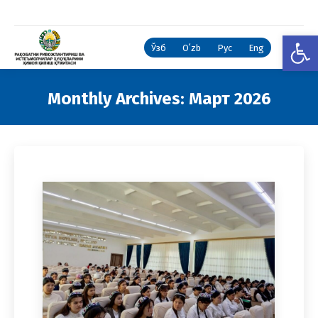
Open
Ўзб
Oʻzb
Рус
Eng
Monthly Archives:
Март 2026
You are here: