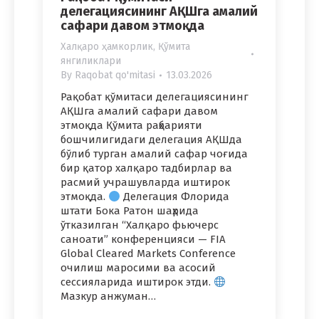
делегациясининг АҚШга амалий
сафари давом этмоқда
Халқаро ҳамкорлик
,
Қўмита
янгиликлари
By
Raqobat qo'mitasi
13.03.2026
Рақобат қўмитаси делегациясининг
АҚШга амалий сафари давом
этмоқда Қўмита раҳбарияти
бошчилигидаги делегация АҚШда
бўлиб турган амалий сафар чоғида
бир қатор халқаро тадбирлар ва
расмий учрашувларда иштирок
этмоқда.
Делегация Флорида
штати Бока Ратон шаҳрида
ўтказилган “Халқаро фьючерс
саноати” конференцияси — FIA
Global Cleared Markets Conference
очилиш маросими ва асосий
сессияларида иштирок этди.
Мазкур анжуман…