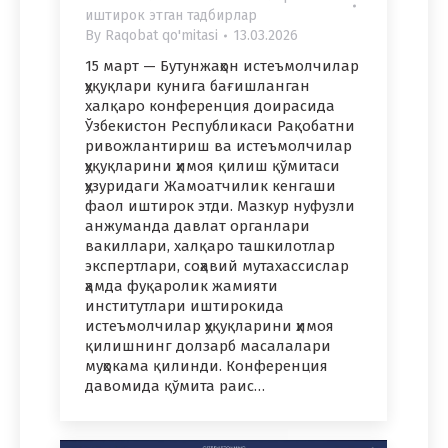
иштирок этган тадбирлар
By
Raqobat qo'mitasi
13.03.2026
15 март — Бутунжаҳон истеъмолчилар
ҳуқуқлари кунига бағишланган
халқаро конференция доирасида
Ўзбекистон Республикаси Рақобатни
ривожлантириш ва истеъмолчилар
ҳуқуқларини ҳимоя қилиш қўмитаси
ҳузуридаги Жамоатчилик кенгаши
фаол иштирок этди. Мазкур нуфузли
анжуманда давлат органлари
вакиллари, халқаро ташкилотлар
экспертлари, соҳавий мутахассислар
ҳамда фуқаролик жамияти
институтлари иштирокида
истеъмолчилар ҳуқуқларини ҳимоя
қилишнинг долзарб масалалари
муҳокама қилинди. Конференция
давомида қўмита раис…