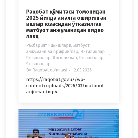
Рақобат қўмитаси томонидан
2025 йилда амалга оширилган
ишлар юзасидан ўтказилган
матбуот анжуманидан видео
лавҳа
Раҳбарият чиқишлари, матбуот
анжумани ва брифинглар
,
Янгиликлар
,
Янгиликлар
,
Янгиликлар
,
Янгиликлар
,
Янгиликлар
By
Raqobat qo'mitasi
12.03.2026
https://raqobat.gov.uz/wp-
content/uploads/2026/03/matbuot-
anjumani.mp4