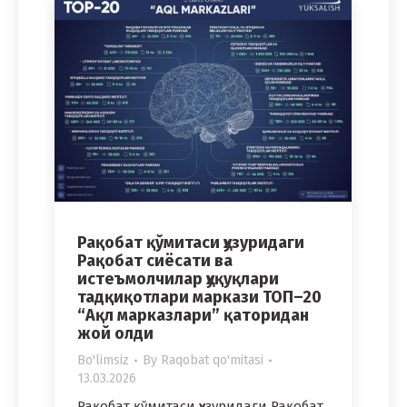
Рақобат қўмитаси ҳузуридаги
Рақобат сиёсати ва
истеъмолчилар ҳуқуқлари
тадқиқотлари маркази ТОП–20
“Ақл марказлари” қаторидан
жой олди
Bo'limsiz
By
Raqobat qo'mitasi
13.03.2026
Рақобат қўмитаси ҳузуридаги Рақобат