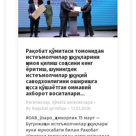
Рақобат қўмитаси томонидан
истеъмолчилар ҳуқуқларини
ҳимоя қилиш соҳасини кенг
ёритиш, шунингдек
истеъмолчилар ҳуқуқий
саводхонлигини оширишга
ҳисса қўшаётган оммавий
ахборот воситалари…
Янгиликлар
,
Қўмита янгиликлари
By
Raqobat qo'mitasi
12.03.2026
#ОАВ_ўзаро_ҳамкорлик 15 март —
Бутунжаҳон истеъмолчилар ҳуқуқлари
куни муносабати билан Рақобат