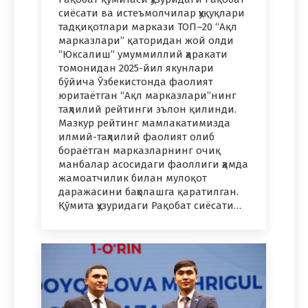
сиёсати ва истеъмолчилар ҳуқуқлари
тадқиқотлари маркази ТОП–20 “Ақл
марказлари” қаторидан жой олди
“Юксалиш” умуммиллий ҳаракати
томонидан 2025-йил якунлари
бўйича Ўзбекистонда фаолият
юритаётган “Ақл марказлари”нинг
таҳлилий рейтинги эълон қилинди.
Мазкур рейтинг мамлакатимизда
илмий-таҳлилий фаолият олиб
бораётган марказларнинг очиқ
манбалар асосидаги фаоллиги ҳамда
жамоатчилик билан мулоқот
даражасини баҳолашга қаратилган.
Қўмита ҳузуридаги Рақобат сиёсати…