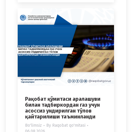
Рақобат қўмитаси аралашуви
билан тадбиркордан газ учун
асоссиз ундирилган тўлов
қайтарилиши таъминланди
Bo'limsiz
By
Raqobat qo'mitasi
06.08.2026