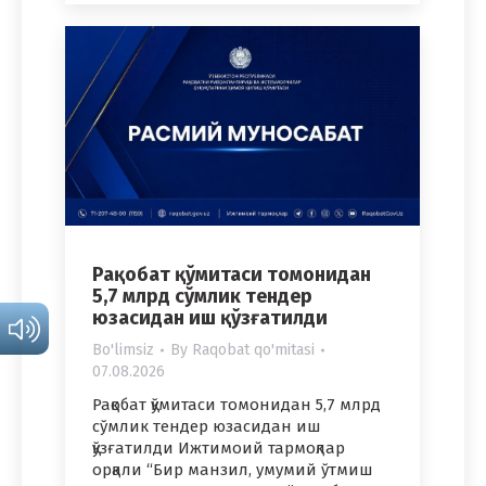
Рақобат қўмитаси томонидан
5,7 млрд сўмлик тендер
юзасидан иш қўзғатилди
Bo'limsiz
By
Raqobat qo'mitasi
07.08.2026
Рақобат қўмитаси томонидан 5,7 млрд
сўмлик тендер юзасидан иш
қўзғатилди Ижтимоий тармоқлар
орқали “Бир манзил, умумий ўтмиш