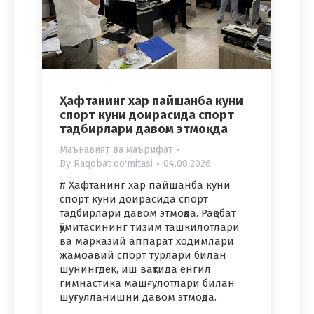
Ҳафтанинг хар пайшанба куни
спорт куни доирасида спорт
тадбирлари давом этмоқда
Маънавият ва маърифат
By
Raqobat qo'mitasi
04.08.2026
# Ҳафтанинг хар пайшанба куни
спорт куни доирасида спорт
тадбирлари давом этмоқда. Рақобат
қўмитасининг тизим ташкилотлари
ва марказий аппарат ходимлари
жамоавий спорт турлари билан
шунингдек, иш вақтида енгил
гимнастика машғулотлари билан
шуғулланишни давом этмоқда.