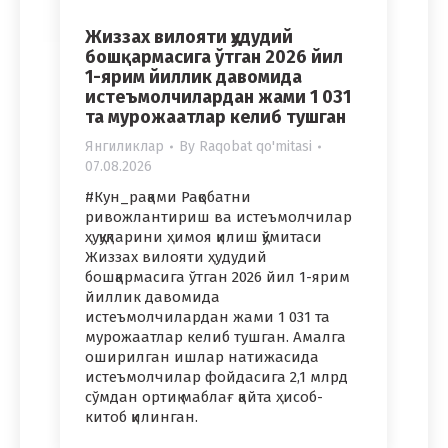
Жиззах вилояти ҳудудий
бошқармасига ўтган 2026 йил
1-ярим йиллик давомида
истеъмолчилардан жами 1 031
та мурожаатлар келиб тушган
Янгиликлар
By
Raqobat qo'mitasi
07.08.2026
#Кун_рақами Рақобатни
ривожлантириш ва истеъмолчилар
ҳуқуқларини ҳимоя қилиш қўмитаси
Жиззах вилояти ҳудудий
бошқармасига ўтган 2026 йил 1-ярим
йиллик давомида
истеъмолчилардан жами 1 031 та
мурожаатлар келиб тушган. Амалга
оширилган ишлар натижасида
истеъмолчилар фойдасига 2,1 млрд
сўмдан ортиқ маблағ қайта ҳисоб-
китоб қилинган.