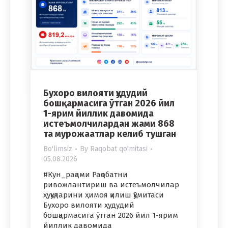
Бухоро вилояти ҳудудий
бошқармасига ўтган 2026 йил
1-ярим йиллик давомида
истеъмолчилардан жами 868
та мурожаатлар келиб тушган
Bo'limsiz
By
Raqobat qo'mitasi
05.08.2026
#Кун_рақами Рақобатни
ривожлантириш ва истеъмолчилар
ҳуқуқларини ҳимоя қилиш қўмитаси
Бухоро вилояти ҳудудий
бошқармасига ўтган 2026 йил 1-ярим
йиллик давомида