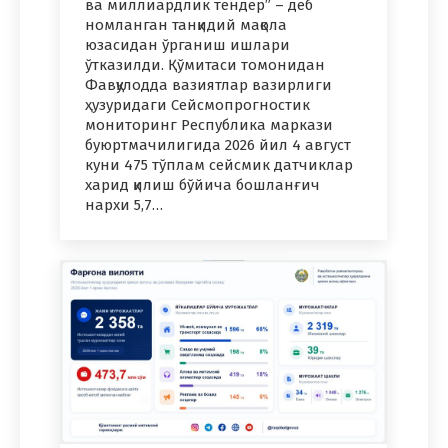
ва миллиардлик тендер” – деб
номланган танқидий мақола
юзасидан ўрганиш ишлари
ўтказилди. Қўмитаси томонидан
Фавқулодда вазиятлар вазирлиги
ҳузуридаги Сейсмопрогностик
мониторинг Республика маркази
буюртмачилигида 2026 йил 4 август
куни 475 тўплам сейсмик датчиклар
харид қилиш бўйича бошланғич
нархи 5,7…