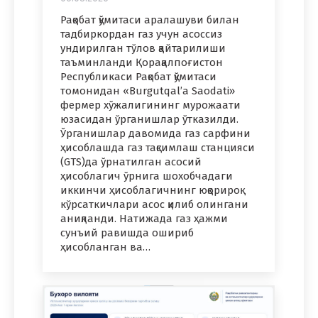
Рақобат қўмитаси аралашуви билан
тадбиркордан газ учун асоссиз
ундирилган тўлов қайтарилиши
таъминланди Қорақалпоғистон
Республикаси Рақобат қўмитаси
томонидан «Burgutqal’a Saodati»
фермер хўжалигининг мурожаати
юзасидан ўрганишлар ўтказилди.
Ўрганишлар давомида газ сарфини
ҳисоблашда газ тақсимлаш станцияси
(GTS)да ўрнатилган асосий
ҳисоблагич ўрнига шохобчадаги
иккинчи ҳисоблагичнинг юқорироқ
кўрсаткичлари асос қилиб олингани
аниқланди. Натижада газ ҳажми
сунъий равишда ошириб
ҳисобланган ва…