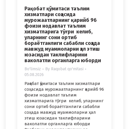
Рақобат қўмитаси таълим
хизматлари соҳасида
мурожаатларнинг қарийб 96
фоизи нодавлат таълим
хизматларига тўғри келиб,
уларнинг сони ортиб
бораётганлиги сабабли соҳада
мавжуд муаммоларни ҳал этиш
юзасидан таклифларини
ваколатли органларга юборди
Bo'limsiz
By
Raqobat qo'mitasi
05.08.2026
Рақобат қўмитаси таълим хизматлари
соҳасида мурожаатларнинг қарийб 96
фоизи нодавлат таълим
хизматларига тўғри келиб, уларнинг
сони ортиб бораётганлиги сабабли
соҳада мавжуд муаммоларни ҳал
этиш юзасидан таклифларини
ваколатли органларга юборди