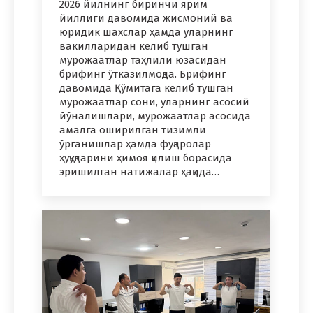
2026 йилнинг биринчи ярим
йиллиги давомида жисмоний ва
юридик шахслар ҳамда уларнинг
вакилларидан келиб тушган
мурожаатлар таҳлили юзасидан
брифинг ўтказилмоқда. Брифинг
давомида Қўмитага келиб тушган
мурожаатлар сони, уларнинг асосий
йўналишлари, мурожаатлар асосида
амалга оширилган тизимли
ўрганишлар ҳамда фуқаролар
ҳуқуқларини ҳимоя қилиш борасида
эришилган натижалар ҳақида…