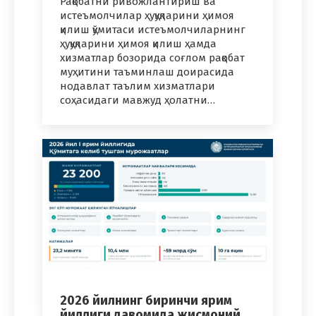
Рақобатни ривожлантириш ва
истеъмолчилар ҳуқуқларини ҳимоя
қилиш қўмитаси истеъмолчиларнинг
ҳуқуқларини ҳимоя қилиш ҳамда
хизматлар бозорида соғлом рақобат
муҳитини таъминлаш доирасида
нодавлат таълим хизматлари
соҳасидаги мавжуд ҳолатни…
2026 йилнинг биринчи ярим
йиллиги давомида жисмоний