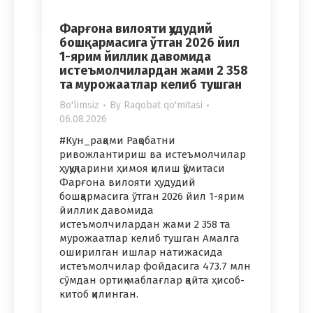
Фарғона вилояти ҳудудий
бошқармасига ўтган 2026 йил
1-ярим йиллик давомида
истеъмолчилардан жами 2 358
та мурожаатлар келиб тушган
Bo'limsiz
By
Raqobat qo'mitasi
06.08.2026
#Кун_рақами Рақобатни
ривожлантириш ва истеъмолчилар
ҳуқуқларини ҳимоя қилиш қўмитаси
Фарғона вилояти ҳудудий
бошқармасига ўтган 2026 йил 1-ярим
йиллик давомида
истеъмолчилардан жами 2 358 та
мурожаатлар келиб тушган Амалга
оширилган ишлар натижасида
истеъмолчилар фойдасига 473.7 млн
сўмдан ортиқ маблағлар қайта ҳисоб-
китоб қилинган.