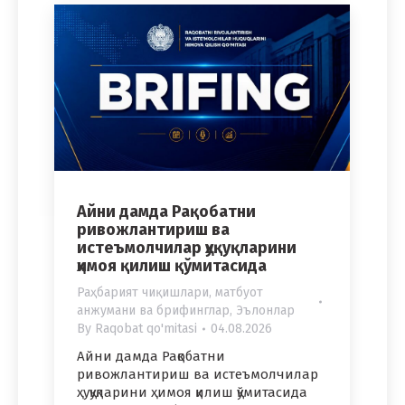
Айни дамда Рақобатни
ривожлантириш ва
истеъмолчилар ҳуқуқларини
ҳимоя қилиш қўмитасида
Раҳбарият чиқишлари, матбуот
анжумани ва брифинглар
,
Эълонлар
By
Raqobat qo'mitasi
04.08.2026
Айни дамда Рақобатни
ривожлантириш ва истеъмолчилар
ҳуқуқларини ҳимоя қилиш қўмитасида