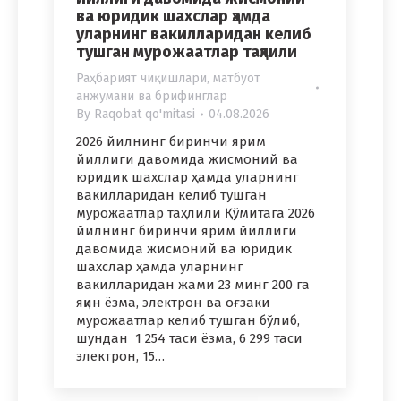
ва юридик шахслар ҳамда
уларнинг вакилларидан келиб
тушган мурожаатлар таҳлили
Раҳбарият чиқишлари, матбуот
анжумани ва брифинглар
By
Raqobat qo'mitasi
04.08.2026
2026 йилнинг биринчи ярим
йиллиги давомида жисмоний ва
юридик шахслар ҳамда уларнинг
вакилларидан келиб тушган
мурожаатлар таҳлили Қўмитага 2026
йилнинг биринчи ярим йиллиги
давомида жисмоний ва юридик
шахслар ҳамда уларнинг
вакилларидан жами 23 минг 200 га
яқин ёзма, электрон ва оғзаки
мурожаатлар келиб тушган бўлиб,
шундан 1 254 таси ёзма, 6 299 таси
электрон, 15…