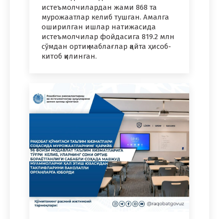
истеъмолчилардан жами 868 та
мурожаатлар келиб тушган. Амалга
оширилган ишлар натижасида
истеъмолчилар фойдасига 819.2 млн
сўмдан ортиқ маблағлар қайта ҳисоб-
китоб қилинган.