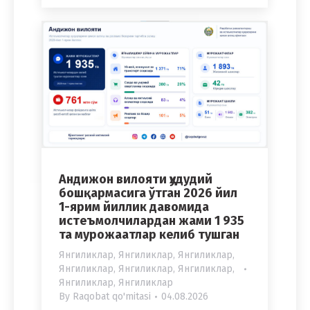
Андижон вилояти ҳудудий
бошқармасига ўтган 2026 йил
1-ярим йиллик давомида
истеъмолчилардан жами 1 935
та мурожаатлар келиб тушган
Янгиликлар
,
Янгиликлар
,
Янгиликлар
,
Янгиликлар
,
Янгиликлар
,
Янгиликлар
,
Янгиликлар
,
Янгиликлар
By
Raqobat qo'mitasi
04.08.2026