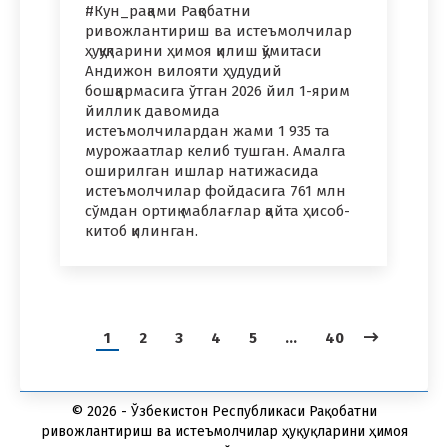
#Кун_рақами Рақобатни
ривожлантириш ва истеъмолчилар
ҳуқуқларини ҳимоя қилиш қўмитаси
Андижон вилояти ҳудудий
бошқармасига ўтган 2026 йил 1-ярим
йиллик давомида
истеъмолчилардан жами 1 935 та
мурожаатлар келиб тушган. Амалга
оширилган ишлар натижасида
истеъмолчилар фойдасига 761 млн
сўмдан ортиқ маблағлар қайта ҳисоб-
китоб қилинган.
1
2
3
4
5
…
40
© 2026 - Ўзбекистон Республикаси Рақобатни
ривожлантириш ва истеъмолчилар ҳуқуқларини ҳимоя