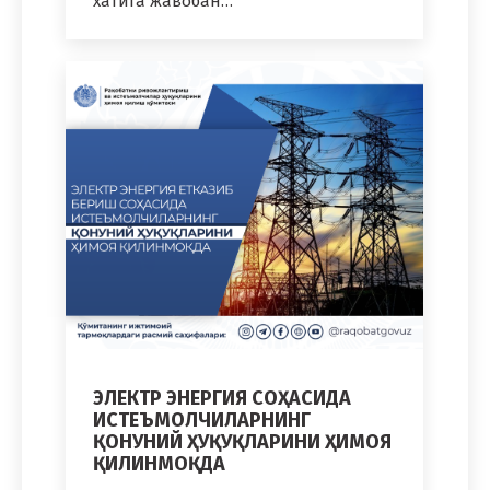
хатига жавобан…
ЭЛЕКТР ЭНЕРГИЯ СОҲАСИДА
ИСТЕЪМОЛЧИЛАРНИНГ
ҚОНУНИЙ ҲУҚУҚЛАРИНИ ҲИМОЯ
ҚИЛИНМОҚДА