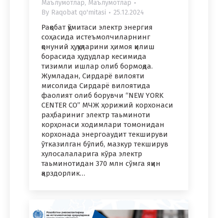
Маълумотлар
,
Маълумотлар
By
Raqobat qo'mitasi
25.12.2024
Рақобат қўмитаси электр энергия
соҳасида истеъмолчиларнинг
қонуний ҳуқуқларини ҳимоя қилиш
борасида ҳудудлар кесимида
тизимли ишлар олиб бормоқда.
Жумладан, Сирдарё вилояти
мисолида Сирдарё вилоятида
фаолият олиб борувчи “NEW YORK
CENTER CO” МЧЖ ҳорижий корхонаси
раҳбариниг электр таьминоти
корҳонаси ходимлари томонидан
корхонада энергоаудит текшируви
ўтказилган бўлиб, мазкур текширув
хулосалаларига кўра электр
таьминотидан 370 млн сўмга яқин
қарздорлик…