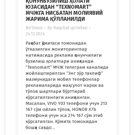
ҚОНУНБУЗИЛИШ ҲОЛАТИ
ЮЗАСИДАН “TEXNOMART”
МЧЖГА НИСБАТАН МОЛИЯВИЙ
ЖАРИМА ҚЎЛЛАНИЛДИ
Bo'limsiz
By
Raqobat qo'mitasi
24.12.2024
Рақобат қўмитаси томонидан
ўтказилган мониторинглар
натижасида реклама қонунчилиги
бузилиш ҳолатлари аниқланди.
“Texnomart” МЧЖ телеграм каналида
жойлаштирилган “Энг зўр таклиф”
мазмунидаги мобил телефонлар
рекламаларида маҳсулот нархи ва
тўлов шартлари бўрттириб
кўрсатилганлиги аниқланган.
Масалан, VIVO Y03 телефони учун 213
167 сўм ойлик тўлов, HONOR X7b
телефони учун эса 274 167 сўм этиб
кўрсатилган. Қўмита томонидан
бошқа савдо…