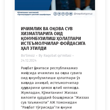
ИЧИМЛИК ВА ОҚОВА СУВ
ХИЗМАТЛАРИГА ОИД
ҚОНУНБУЗИЛИШ ҲОЛАТЛАРИ
ИСТЕЪМОЛЧИЛАР ФОЙДАСИГА
ҲАЛ ЭТИЛДИ
Bo'limsiz
By
Raqobat qo'mitasi
24.12.2024
Рақобат қўмитаси республикамиз
миқёсида ичимлик ва оқова сувига
оид қонунбузилиши ҳолатлари ўз
вақтида аниқлаб, истеъмолчилар
ҳуқуқларини ҳимоя қилиб келмоқда.
Жумладан, Қўмитанинг Жиззах
вилояти ҳудудий бошқармаси “Жиззах
сув таъминоти” АЖ томонидан
“Рақобат тўғрисида”ги қонуни