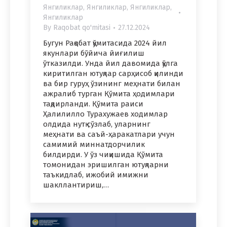
Янгиликлар
,
Янгиликлар
,
Янгиликлар
,
Янгиликлар
By
Raqobat qo'mitasi
27.12.2024
Бугун Рақобат қўмитасида 2024 йил
якунлари бўйича йиғилиш
ўтказилди. Унда йил давомида қўлга
киритилган ютуқлар сарҳисоб қилинди
ва бир гуруҳ ўзининг меҳнати билан
ажралиб турган Қўмита ҳодимлари
тақдирланди. Қўмита раиси
Ҳалилилло Турахужаев ходимлар
олдида нутқ сўзлаб, уларнинг
меҳнати ва саъй-ҳаракатлари учун
самимий миннатдорчилик
билдирди. У ўз чиқишида Қўмита
томонидан эришилган ютуқларни
таъкидлаб, ижобий имижни
шакллантириш,…