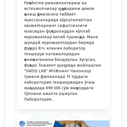
Рақобатни ривожлантириш ва
истеъмолчилар ҳуқуқларини ҳимоя
қилиш қўмитасига тиббиёт
муассасаларида кўрсатилаётган
хизматларнинг сифатсизлиги
юзасидан фуқаролардан кўплаб
мурожаатлар келиб тушмоқда. Мана
шундай мурожаатлардан бирида
фуқаро В.Ч. клиник лаборатор
текширув натижаларидан
қониқмаганини билдирган. Хусусан,
фуқаро Тошкент шаҳрида жойлашган
“SWISS LAB” МЧЖнинг Чилонзор
тумани филиалида 15 турдаги
лаборатория текширувидан ўтиш
мақсадида 698 000 сўм миқдордаги
тўловни амалга оширган.
Лаборатория…