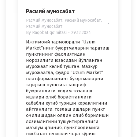
Расмий муносабат
Расмий муносабат
,
Расмий муносабат
,
Расмий муносабат
By
Raqobat qo'mitasi
29.12.2024
Ижтимоий тармоқ орқали “Uzum
Market”нинг буюртмаларни тарқатиш
пунктининг фаолиятидан
норозилиги юзасидан йўлланган
мурожаат келиб тушган. Мазкур
мурожаатда, фуқаро “Uzum Market”
платформасининг буюртмаларни
тарқатиш пунктига ташриф
буюрганлиги, ходим тозалаш
ишлари олиб бораётганлиги
сабабли кутиб туриши кераклигини
айтганлиги, тозлаш ишлари пункт
очилишидан олдин олиб борилиши
лозимлигини тушунтирганлиги
маълум қилиниб, пункт ходимига
нисбатан тегишли чора кўриш