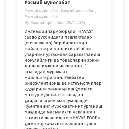
Расмий муносабат
Расмий муносабат
,
Расмий муносабат
,
Расмий муносабат
By
Raqobat qo'mitasi
25.12.2024
Ижтимоий тармоқ орқали “HAVAS”
савдо дўконидаги пештахталар
(стеллажлар) бир-бирига яқин
жойлаштирилганлиги сабабли
уларнинг ўртасидан ҳаракатланиш
нокулайлиги ва товарларни эркин
танлаш имкони чекланган…”
юзасидан мурожаат
жойлаштирилган. Рақобатни
ривожлантириш ва истеъмолчилар
ҳуқуқларини ҳимоя қилиш қўмитаси
мазкур мурожаат юзасидан
қуйидагиларни маълум қилади.
Қўмитанинг мурожаатнинг ўрганиш
мақсадида масъулияти чекланган
жамияти шаклидаги «HAVAS FOOD»
қўшма корхонасига юборган сўров