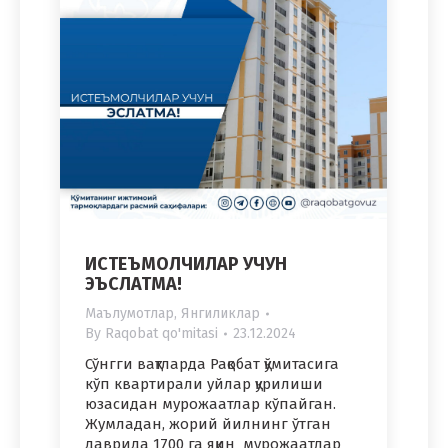
ИСТЕЪМОЛЧИЛАР УЧУН
ЭЪСЛАТМА!
Маълумотлар
,
Янгиликлар
By
Raqobat qo'mitasi
23.12.2024
Сўнгги вақтларда Рақобат қўмитасига
кўп квартирали уйлар қурилиши
юзасидан мурожаатлар кўпайган.
Жумладан, жорий йилнинг ўтган
даврида 1700 га яқин мурожаатлар