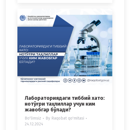
Лабораториядаги тиббий хато:
нотўғри таҳлиллар учун ким
жавобгар бўлади?
Bo'limsiz
By
Raqobat qo'mitasi
24.12.2024