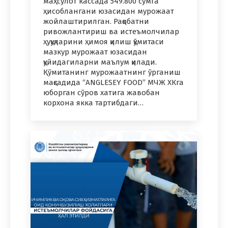
маҳсулот кассада 549.800 сўмга
ҳисоблангани юзасидан мурожаат
жойлаштирилган. Рақобатни
ривожлантириш ва истеъмолчилар
ҳуқуқларини ҳимоя қилиш қўмитаси
мазкур мурожаат юзасидан
қуйидагиларни маълум қилади.
Қўмитанинг мурожаатнинг ўрганиш
мақсадида “ANGLESEY FOOD” МЧЖ ХКга
юборган сўров хатига жавобан
корхона якка тартибдаги…