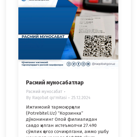
Расмий муносабатлар
Расмий муносабат
By
Raqobat qo'mitasi
25.12.2024
Ижтимоий тармоқ орқали
(Potrebitel.Uz) “Корзинка”
дўконининг Олой филиалидан
савдо қилган истеъмолчи 27.490
сўмлик қоғоз сочиқ олгани, аммо ушбу