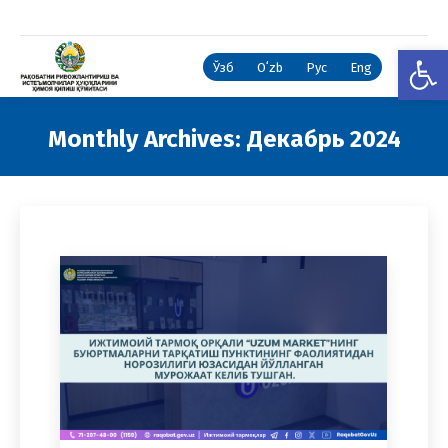
Open
Ўзб
Oʻzb
Рус
Eng
Monthly Archives:
Декабрь 2024
You are here: