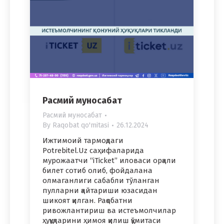
Расмий муносабат
Расмий муносабат
By
Raqobat qo'mitasi
26.12.2024
Ижтимоий тармоқдаги
Potrebitel.Uz саҳифаларида
мурожаатчи “iTicket” иловаси орқали
билет сотиб олиб, фойдалана
олмаганлиги сабабли тўланган
пулларни қайтариши юзасидан
шикоят қилган. Рақобатни
ривожлантириш ва истеъмолчилар
ҳуқуқларини ҳимоя қилиш қўмитаси