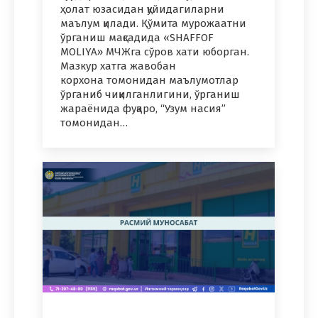
ҳолат юзасидан қуйидагиларни
маълум қилади. Қўмита мурожаатни
ўрганиш мақсадида «SHAFFOF
MOLIYA» МЧЖга сўров хати юборган.
Мазкур хатга жавобан
корхона томонидан маълумотлар
ўрганиб чиқилганлигини, ўрганиш
жараёнида фуқаро, “Узум насия”
томонидан…