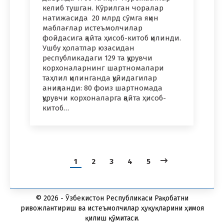
келиб тушган. Кўрилган чоралар
натижасида 20 млрд сўмга яқин
маблағлар истеъмолчилар
фойдасига қайта ҳисоб-китоб қилинди.
Ушбу ҳолатлар юзасидан
республикадаги 129 та қурувчи
корхоналарнинг шартномалари
таҳлил қилинганда қуйидагилар
аниқланди: 80 фоиз шартномада
қурувчи корхоналарга қайта ҳисоб-
китоб…
1
2
3
4
5
© 2026 - Ўзбекистон Республикаси Рақобатни
ривожлантириш ва истеъмолчилар ҳуқуқларини ҳимоя
қилиш қўмитаси.