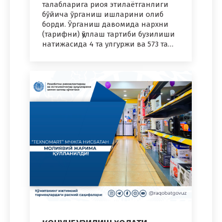
талабларига риоя этилаётганлиги
бўйича ўрганиш ишларини олиб
борди. Ўрганиш давомида нархни
(тарифни) қўллаш тартиби бузилиши
натижасида 4 та улгуржи ва 573 та…