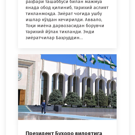
раҳбари ташаббуси билан мажмуа
янада обод қилиниб, тарихий аслият
тикланмоқда. Зиёрат чоғида ушбу
ишлар кўздан кечирилди. Аввало,
Тоқи миёна дарвозасидан борувчи
тарихий йўлак тикланди. Энди
зиёратчилар Баҳоуддин…
Президент Бухоро вилоятига