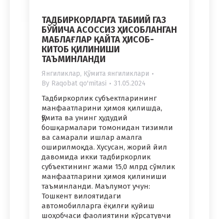
ТАДБИРКОРЛАРГА ТАБИИЙ ГАЗ
БЎЙИЧА АСОССИЗ ҲИСОБЛАНГАН
МАБЛАҒЛАР ҚАЙТА ҲИСОБ-
КИТОБ ҚИЛИНИШИ
ТАЪМИНЛАНДИ
Янгиликлар
,
Қўмита янгиликлари
By
Raqobat qo'mitasi
31.05.2024
Тадбиркорлик субъектларининг
манфаатларини ҳимоя қилишда,
Қўмита ва унинг ҳудудий
бошқармалари томонидан тизимли
ва самарали ишлар амалга
оширилмоқда. Хусусан, жорий йил
давомида икки тадбиркорлик
субъектининг жами 15,0 млрд сўмлик
манфаатларини ҳимоя қилиниши
таъминланди. Маълумот учун:
Тошкент вилоятидаги
автомобилларга ёқилғи қуйиш
шоҳобчаси фаолиятини кўрсатувчи