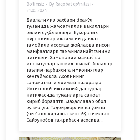
Bo'limsiz
By
Raqobat qo'mitasi
31.05.2024
Давлатимиз раҳбари Қоракўл
туманида жамоатчилик вакиллари
билан суҳбатлашди. Бухоролик
нуронийлар ижтимоий давлат
тамойили асосида жойларда инсон
манфаатлари таъминланаётганини
айтишди. Замонавий мактаб ва
институтлар ташкил этилиб, болалар
таълим-тарбиясига имкониятлар
кенгаймоқда. Аҳолининг
саломатлиги доимий назоратда.
Иқтисодий-ижтимоий дастурлар
натижасида туманларга саноат
кириб бораяпти, маҳаллалар обод
бўлмоқда. Тадбиркорлик ва ўзини
ўзи банд қилишга кенг йўл очилган.
Сайхунобод тажрибаси асосида…