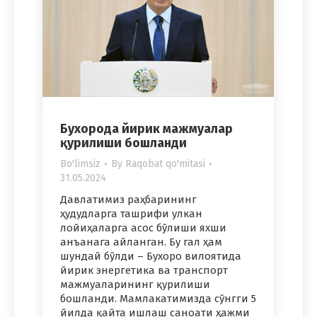
Бухорода йирик мажмуалар
қурилиши бошланди
Bo'limsiz
By
Raqobat qo'mitasi
31.05.2024
Давлатимиз раҳбарининг
ҳудудларга ташрифи улкан
лойиҳаларга асос бўлиши яхши
анъанага айланган. Бу гал ҳам
шундай бўлди – Бухоро вилоятида
йирик энергетика ва транспорт
мажмуаларининг қурилиши
бошланди. Мамлакатимизда сўнгги 5
йилда қайта ишлаш саноати ҳажми