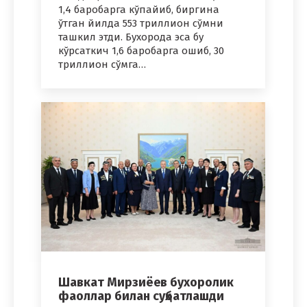
1,4 баробарга кўпайиб, биргина
ўтган йилда 553 триллион сўмни
ташкил этди. Бухорода эса бу
кўрсаткич 1,6 баробарга ошиб, 30
триллион сўмга…
Шавкат Мирзиёев бухоролик
фаоллар билан суҳбатлашди