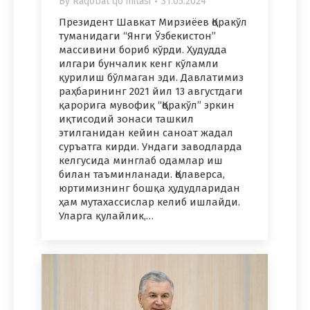
By
Raqobat qo'mitasi
31.05.2024
Президент Шавкат Мирзиёев Қоракўл
туманидаги “Янги Ўзбекистон”
массивини бориб кўрди. Ҳудудда
илгари бунчалик кенг кўламли
қурилиш бўлмаган эди. Давлатимиз
раҳбарининг 2021 йил 13 августдаги
қарорига мувофиқ “Қоракўл” эркин
иқтисодий зонаси ташкил
этилганидан кейин саноат жадал
суръатга кирди. Ундаги заводларда
келгусида минглаб одамлар иш
билан таъминланади. Қолаверса,
юртимизнинг бошқа ҳудудларидан
ҳам мутахассислар келиб ишлайди.
Уларга қулайлик,…