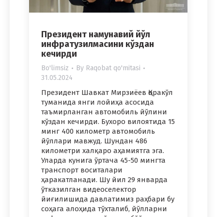
Президент намунавий йўл
инфратузилмасини кўздан
кечирди
Bo'limsiz
By
Raqobat qo'mitasi
31.05.2024
Президент Шавкат Мирзиёев Қоракўл
туманида янги лойиҳа асосида
таъмирланган автомобиль йўлини
кўздан кечирди. Бухоро вилоятида 15
минг 400 километр автомобиль
йўллари мавжуд. Шундан 486
километри халқаро аҳамиятга эга.
Уларда кунига ўртача 45-50 мингта
транспорт воситалари
ҳаракатланади. Шу йил 29 январда
ўтказилган видеоселектор
йиғилишида давлатимиз раҳбари бу
соҳага алоҳида тўхталиб, йўлларни