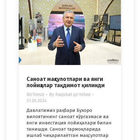
Саноат маҳсулотлари ва янги
лойиҳалар тақдимот қилинди
Bo'limsiz
By
Raqobat qo'mitasi
31.05.2024
Давлатимиз раҳбари Бухоро
вилоятининг саноат кўргазмаси ва
янги инвестиция лойиҳалари билан
танишди. Саноат тармоқларида
ишлаб чиқарилаётган маҳсулотлар