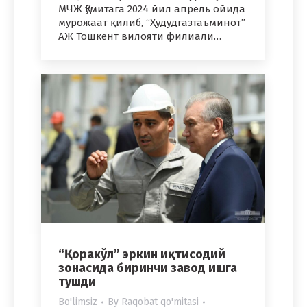
МЧЖ Қўмитага 2024 йил апрель ойида
мурожаат қилиб, “Ҳудудгазтаъминот”
АЖ Тошкент вилояти филиали…
“Қоракўл” эркин иқтисодий
зонасида биринчи завод ишга
тушди
Bo'limsiz
By
Raqobat qo'mitasi