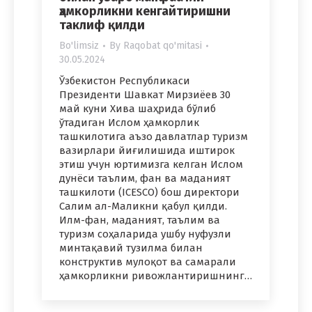
ҳамкорликни кенгайтиришни
таклиф қилди
Bo'limsiz
By
Raqobat qo'mitasi
30.05.2024
Ўзбекистон Республикаси
Президенти Шавкат Мирзиёев 30
май куни Хива шаҳрида бўлиб
ўтадиган Ислом ҳамкорлик
ташкилотига аъзо давлатлар туризм
вазирлари йиғилишида иштирок
этиш учун юртимизга келган Ислом
дунёси таълим, фан ва маданият
ташкилоти (ICESCO) бош директори
Салим ал-Маликни қабул қилди.
Илм-фан, маданият, таълим ва
туризм соҳаларида ушбу нуфузли
минтақавий тузилма билан
конструктив мулоқот ва самарали
ҳамкорликни ривожлантиришнинг…