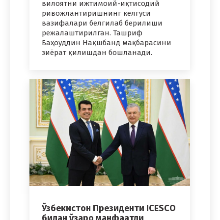
вилоятни ижтимоий-иқтисодий
ривожлантиришнинг келгуси
вазифалари белгилаб берилиши
режалаштирилган. Ташриф
Баҳоуддин Нақшбанд мақбарасини
зиёрат қилишдан бошланади.
Ўзбекистон Президенти ICESCO
билан ўзаро манфаатли