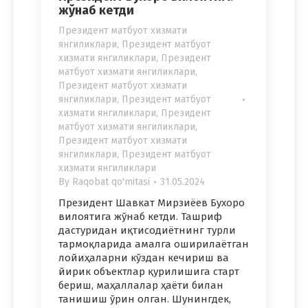
жўнаб кетди
Президент матбуот хизмати
янгиликлари
,
Президент матбуот
хизмати янгиликлари
,
Президент
матбуот хизмати янгиликлари
,
Президент матбуот хизмати
янгиликлари
,
Президент матбуот
хизмати янгиликлари
,
Президент
матбуот хизмати янгиликлари
,
Президент матбуот хизмати
янгиликлари
,
Президент матбуот
хизмати янгиликлари
By
Raqobat qo'mitasi
31.05.2024
Президент Шавкат Мирзиёев Бухоро
вилоятига жўнаб кетди. Ташриф
дастуридан иқтисодиётнинг турли
тармоқларида амалга оширилаётган
лойиҳаларни кўздан кечириш ва
йирик объектлар қурилишига старт
бериш, маҳаллалар ҳаёти билан
танишиш ўрин олган. Шунингдек,