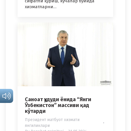
сифатли қуриш, кўчалар бўйида
хизматларни…
Саноат ҳудуди ёнида “Янги
Ўзбекистон” массиви қад
кўтарди
Президент матбуот хизмати
янгиликлари