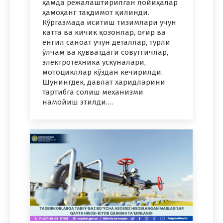
ҳамда режалаштирилган лойиҳалар
ҳамоҳанг тақдимот қилинди.
Кўргазмада иситиш тизимлари учун
катта ва кичик қозонлар, оғир ва
енгил саноат учун деталлар, турли
ўлчам ва қувватдаги совутгичлар,
электротехника ускуналари,
мотоцикллар кўздан кечирилди.
Шунингдек, давлат харидларини
тартибга солиш механизми
намойиш этилди.…