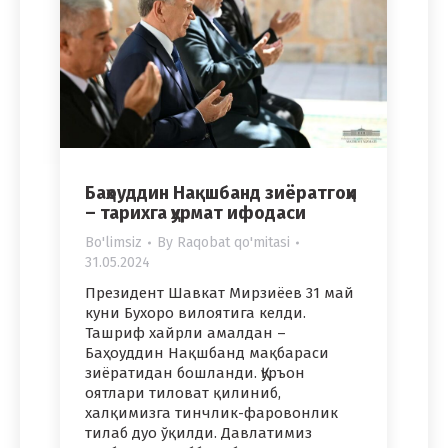
Баҳоуддин Нақшбанд зиёратгоҳи
– тарихга ҳурмат ифодаси
Bo'limsiz
By
Raqobat qo'mitasi
31.05.2024
Президент Шавкат Мирзиёев 31 май
куни Бухоро вилоятига келди.
Ташриф хайрли амалдан –
Баҳоуддин Нақшбанд мақбараси
зиёратидан бошланди. Қуръон
оятлари тиловат қилиниб,
халқимизга тинчлик-фаровонлик
тилаб дуо ўқилди. Давлатимиз