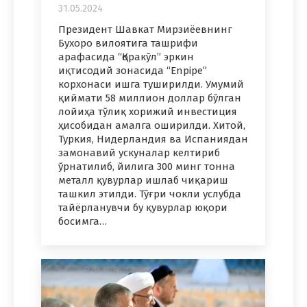
31.05.2024
Президент Шавкат Мирзиёевнинг
Бухоро вилоятига ташрифи
арафасида “Қоракўл” эркин
иқтисодий зонасида “Enpipe”
корхонаси ишга туширилди. Умумий
қиймати 58 миллион доллар бўлган
лойиҳа тўлиқ хорижий инвестиция
ҳисобидан амалга оширилди. Хитой,
Туркия, Нидерландия ва Испаниядан
замонавий ускуналар келтириб
ўрнатилиб, йилига 300 минг тонна
металл қувурлар ишлаб чиқариш
ташкил этилди. Тўғри чокли услубда
тайёрланувчи бу қувурлар юқори
босимга…