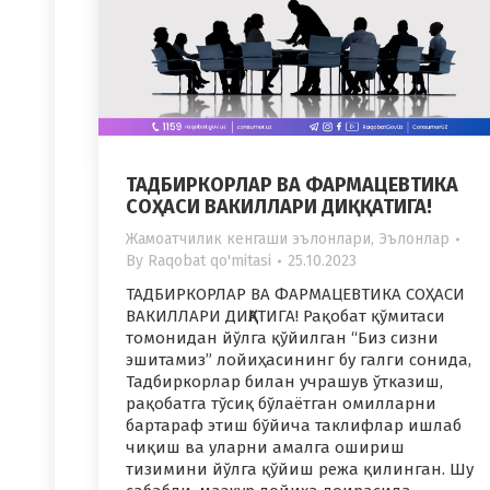
ТАДБИРКОРЛАР ВА ФАРМАЦЕВТИКА
СОҲАСИ ВАКИЛЛАРИ ДИҚҚАТИГА!
Жамоатчилик кенгаши эълонлари
,
Эълонлар
By
Raqobat qo'mitasi
25.10.2023
ТАДБИРКОРЛАР ВА ФАРМАЦЕВТИКА СОҲАСИ
ВАКИЛЛАРИ ДИҚҚАТИГА! Рақобат қўмитаси
томонидан йўлга қўйилган “Биз сизни
эшитамиз” лойиҳасининг бу галги сонида,
Тадбиркорлар билан учрашув ўтказиш,
рақобатга тўсиқ бўлаётган омилларни
бартараф этиш бўйича таклифлар ишлаб
чиқиш ва уларни амалга ошириш
тизимини йўлга қўйиш режа қилинган. Шу