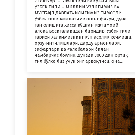
21 октябр – Ўзбек тили байрами куни
ЎЗБЕК ТИЛИ – МИЛЛИЙ ЎЗЛИГИМИЗ ВА
МУСТАҚИЛ ДАВЛАТЧИЛИГИМИЗ ТИМСОЛИ
Ўзбек тили миллатимизнинг фахри, дунё
тан олишига ҳисса қўшган ижтимоий
алоқа воситаларидан биридир. Ўзбек тили
тарихи халқимизнинг кўп асрлик кечмиши,
орзу-интилишлари, дарду армонлари,
зафарлари ва ғалабалари билан
чамбарчас боғлиқ. Дунёда 3000 дан ортиқ
тил бўлса биз учун энг ардоқлиси, она…