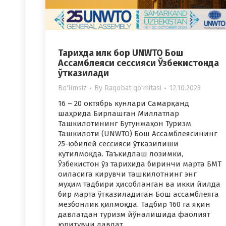
Тарихда илк бор UNWTO Бош
Ассамблеяси сессияси Ўзбекистонда
ўтказилади
Bo'limsiz
By
Raqobat qo'mitasi
12.10.2023
16 – 20 октябрь кунлари Самарқанд
шаҳрида Бирлашган Миллатлар
Ташкилотининг Бутунжаҳон Туризм
Ташкилоти (UNWTO) Бош Ассамблеясининг
25-юбилей сессияси ўтказилиши
кутилмоқда. Таъкидлаш лозимки,
Ўзбекистон ўз тарихида биринчи марта БМТ
оиласига кирувчи ташкилотнинг энг
муҳим тадбири ҳисобланган ва икки йилда
бир марта ўтказиладиган Бош ассамблеяга
мезбонлик қилмоқда. Тадбир 160 га яқин
давлатдан туризм йўналишида фаолият
юритувчи давлат…