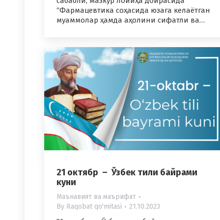
сабабли, мазкур лойиҳа доирасида
“Фармацевтика соҳасида юзага келаётган
муаммолар ҳамда аҳолини сифатли ва…
21 октябр – Ўзбек тили байрами
куни
Маънавият ва маърифат
By
Raqobat qo'mitasi
21.10.2023