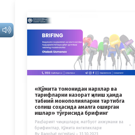
«Қўмита томонидан нархлар ва
тарифларни назорат қилиш ҳамда
табиий монополияларни тартибга
солиш соҳасида амалга оширган
ишлар» тўғрисида брифинг
Раҳбарият чиқишлари, матбуот анжумани ва
брифинглар
,
Қўмита янгиликлари
By
Raqobat qo'mitasi
31.10.2023