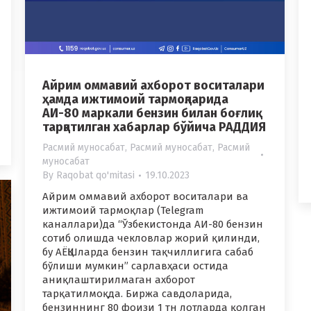
Айрим оммавий ахборот воситалари
ҳамда ижтимоий тармоқларида
АИ-80 маркали бензин билан боғлиқ
тарқатилган хабарлар бўйича РАДДИЯ
Расмий муносабат
,
Расмий муносабат
,
Расмий
муносабат
By
Raqobat qo'mitasi
19.10.2023
Айрим оммавий ахборот воситалари ва
ижтимоий тармоқлар (Telegram
каналлари)да “Ўзбекистонда АИ-80 бензин
сотиб олишда чекловлар жорий қилинди,
бу АЁҚШларда бензин тақчиллигига сабаб
бўлиши мумкин” сарлавҳаси остида
аниқлаштирилмаган ахборот
тарқатилмоқда. Биржа савдоларида,
бензиннинг 80 фоизи 1 тн лотларда қолган