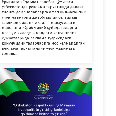
ёритилган “Давлат рақобат қўмитаси
Ўзбекистонда реклама тарқатишда давлат
тилига доир талабларга амал қилмаганлик
учун маъмурий жавобгарлик белгилаш
таклифи билан чиқди.” – мавзусидаги
мақолани кўриб чиқиб қуйидагиларни
маълум қилади. Амалдаги қонунчилик
хужжатларида реклама тўғрисидаги
қонунчилик талабларига мос келмайдиган
реклама тарқатганлик учун жаримага
солиш…