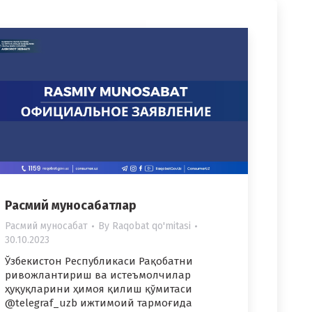
Расмий муносабатлар
Расмий муносабат
By
Raqobat qo'mitasi
30.10.2023
Ўзбекистон Республикаси Рақобатни
ривожлантириш ва истеъмолчилар
ҳуқуқларини ҳимоя қилиш қўмитаси
@telegraf_uzb ижтимоий тармоғида