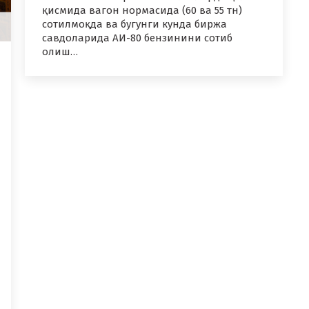
қисмида вагон нормасида (60 ва 55 тн)
сотилмоқда ва бугунги кунда биржа
савдоларида АИ-80 бензинини сотиб
олиш…