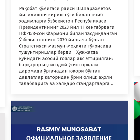
Рақобат қўмитаси раиси Ш.Шарахметов
йиғилишни кириш сўзи билан очиб
ходимларга Ўзбекистон Республикаси
Президентининг 2023 йил 11 сентябрдаги
ПФ-158-сон Фармони билан тасдиқланган
Ўзбекистоннинг 2030 йилгача бўлган
Стратегияси мазмун-моҳияти тўғрисида
тушунтиришлар берди. Ҳужжатда
қуйидаги асосий ғоялар акс эттирилган:
барқарор иқтисодий ўсиш орқали
даромади ўртачадан юқори бўлган
давлатлар қаторидан ўрин олиш; аҳоли
талабларига ва халқаро стандартларга…