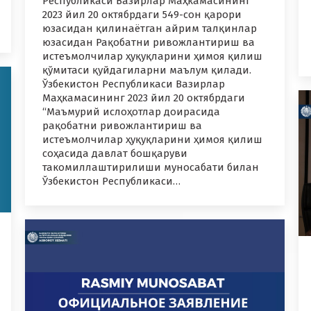
Республикаси Вазирлар Маҳкамасининг
2023 йил 20 октябрдаги 549-сон қарори
юзасидан қилинаётган айрим талқинлар
юзасидан Рақобатни ривожлантириш ва
истеъмолчилар ҳуқуқларини ҳимоя қилиш
қўмитаси қуйдагиларни маълум қилади.
Ўзбекистон Республикаси Вазирлар
Маҳкамасининг 2023 йил 20 октябрдаги
“Маъмурий ислоҳотлар доирасида
рақобатни ривожлантириш ва
истеъмолчилар ҳуқуқларини ҳимоя қилиш
соҳасида давлат бошқаруви
такомиллаштирилиши муносабати билан
Ўзбекистон Республикаси…