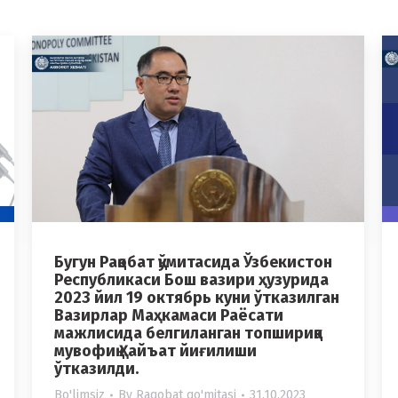
Бугун Рақобат қўмитасида Ўзбекистон
Республикаси Бош вазири ҳузурида
2023 йил 19 октябрь куни ўтказилган
Вазирлар Маҳкамаси Раёсати
мажлисида белгиланган топшириққа
мувофиқ Ҳайъат йиғилиши
ўтказилди.
Bo'limsiz
By
Raqobat qo'mitasi
31.10.2023