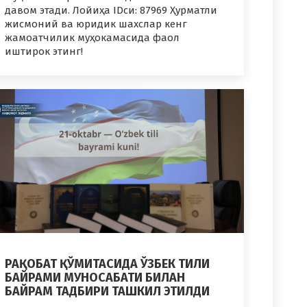
давом этади. Лойиҳа IDси: 87969 Ҳурматли
жисмоний ва юридик шахслар кенг
жамоатчилик муҳокамасида фаол
иштирок этинг!
РАҚОБАТ ҚЎМИТАСИДА ЎЗБЕК ТИЛИ
БАЙРАМИ МУНОСАБАТИ БИЛАН
БАЙРАМ ТАДБИРИ ТАШКИЛ ЭТИЛДИ