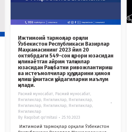
Ижтимоий тармоқлар орқали
Ўзбекистон Республикаси Вазирлар
Маҳкамасининг 2023 йил 20
октябрдаги 549-сон қарори юзасидан
қилинаётган айрим талқинлар
юзасидан Рақобатни ривожлантириш
ва истеъмолчилар ҳуқуқларини ҳимоя
қилиш қўмитаси қуйдагиларни маълум
қилади.
Расмий муносабат
,
Расмий муносабат
,
Янгиликлар
,
Янгиликлар
,
Янгиликлар
,
Янгиликлар
,
Янгиликлар
,
Янгиликлар
,
Янгиликлар
By
Raqobat qo'mitasi
25.10.2023
Ижтимоий тармоқлар орқали Ўзбекистон