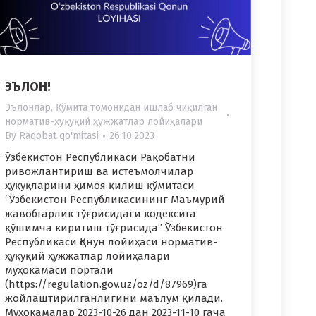
ЭЪЛОН!
Эълонлар
,
Қўмита томонидан ишлаб чиқилган
норматив-ҳуқуқий ҳужжатлар лойиҳалари
By
Raqobat qo'mitasi
26.10.2023
Ўзбекистон Республикаси Рақобатни
ривожлантириш ва истеъмолчилар
ҳуқуқларини ҳимоя қилиш қўмитаси
“Ўзбекистон Республикасининг Маъмурий
жавобгарлик тўғрисидаги кодексига
қўшимча киритиш тўғрисида” Ўзбекистон
Республикаси Қонун лойиҳаси норматив-
ҳуқуқий ҳужжатлар лойиҳалари
муҳокамаси портали
(https://regulation.gov.uz/oz/d/87969)га
жойлаштирилганлигини маълум қилади.
Муҳокамалар 2023-10-26 дан 2023-11-10 гача