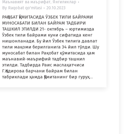
Маънавият ва маърифат
,
Янгиликлар
By
Raqobat qo'mitasi
20.10.2023
РАҚОБАТ ҚЎМИТАСИДА ЎЗБЕК ТИЛИ БАЙРАМИ
МУНОСАБАТИ БИЛАН БАЙРАМ ТАДБИРИ
ТАШКИЛ ЭТИЛДИ 21- октябрь – юртимизда
Ўзбек тили байрами куни сифатида кенг
нишонланади. Бу йил Ўзбек тилига давлат
тили мақоми берилганига 34 йил тўлди. Шу
муносабат билан Рақобат қўмитасида ҳам
маънавий-маърифий тадбир ташкил
этилди. Тадбирда Раис маслаҳатчиси
Г.Қодирова барчани байрам билан
табриклади ҳамда Қўмитанинг бир гуруҳ…