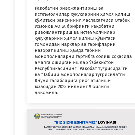
Рақобатни ривожлантириш ва
истеъмолчилар ҳуқуқларини ҳимоя қилиш
қўмитаси раисининг маслаҳатчиси Отабек
Усмонов АОКА брифинги Рақобатни
ривожлантириш ва истеъмолчилар
ҳуқуқларини ҳимоя қилиш қўмитаси
томонидан нархлар ва тарифларни
назорат қилиш ҳамда табиий
монополияларни тартибга солиш соҳасида
амалга оширган ишлар Ўзбекистон
Республикасининг “Рақобат тўғрисида”ги
ва “Табиий монополиялар тўғрисида”ги
Қонуни талабларига риоя этилиши
юзасидан 2023 йилнинг 9 ойлиги
давомида…