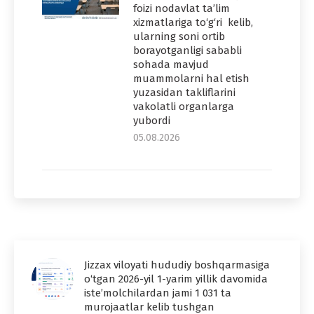
foizi nodavlat ta’lim
xizmatlariga to‘g‘ri kelib,
ularning soni ortib
borayotganligi sababli
sohada mavjud
muammolarni hal etish
yuzasidan takliflarini
vakolatli organlarga
yubordi
05.08.2026
Jizzax viloyati hududiy boshqarmasiga
o‘tgan 2026-yil 1-yarim yillik davomida
iste’molchilardan jami 1 031 ta
murojaatlar kelib tushgan