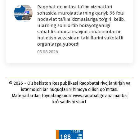
Raqobat qo‘mitasi ta’lim xizmatlari
sohasida murojaatlarning qariyb 96 foizi
nodavlat ta’lim xizmatlariga to‘g‘ri kelib,
ularning soni ortib borayotganligi
sababli sohada mavjud muammolarni
hal etish yuzasidan takliflarini vakolatli
organlarga yubordi
05.08.2026
© 2026 - Oʻzbekiston Respublikasi Raqobatni rivojlantirish va
iste'molchilar huquqlarini himoya qilish qoʻmitasi.
Materiallardan foydalanganda, www.raqobat.gov.uz manbai
koʻrsatilishi shart.