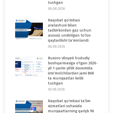
tushgan
06.08.2026
Raqobat qo‘mitasi
aralashuvi bilan
tadbirkordan gaz uchun
asossiz undirilgan to‘lov
qaytarilishi ta’minlandi
06.08.2026
Buxoro viloyati hududiy
boshqarmasiga o‘tgan 2026-
yil 1-yarim yillik davomida
iste’molchilardan jami 868
ta murojaatlar kelib
tushgan
05.08.2026
Raqobat qo‘mitasi ta’lim
xizmatlari sohasida
murojaatlarning qariyb 96