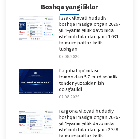
Boshqa yangiliklar
Jizzax viloyati hududiy
boshqarmasiga o‘tgan 2026-
yil 1-yarim yillik davomida
iste’molchilardan jami 1 031
ta murojaatlar kelib
tushgan
07.08.2026
Raqobat qo‘mitasi
tomonidan 5,7 mlrd so‘mlik
tender yuzasidan ish
qo‘zg‘atildi
07.08.2026
Farg‘ona viloyati hududiy
boshqarmasiga o‘tgan 2026-
yil 1-yarim yillik davomida
iste’molchilardan jami 2 358
ta murojaatlar kelib