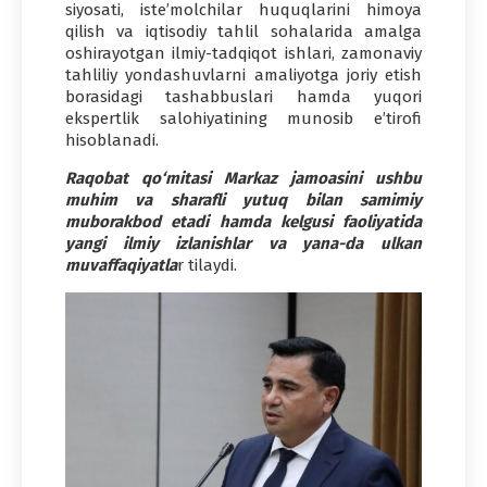
siyosati, iste’molchilar huquqlarini himoya
qilish va iqtisodiy tahlil sohalarida amalga
oshirayotgan ilmiy-tadqiqot ishlari, zamonaviy
tahliliy yondashuvlarni amaliyotga joriy etish
borasidagi tashabbuslari hamda yuqori
ekspertlik salohiyatining munosib e’tirofi
hisoblanadi.
Raqobat qo‘mitasi Markaz jamoasini ushbu
muhim va sharafli yutuq bilan samimiy
muborakbod etadi hamda kelgusi faoliyatida
yangi ilmiy izlanishlar va yana-da ulkan
muvaffaqiyatla
r tilaydi.