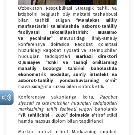
O‘zbekiston Respublikasi Strategik tahlil va
istiqbolni belgilash oliy maktabi tashabbusi
bilan tashkil etilgan
“Mamlakat milliy
manfaatlarini ta’minlashda axborot-tahliliy
faoliyatni takomillashtirish: muammo
va yechimlar
” mavzusidagi ilmiy-amaliy
konferensiya doirasida Raqobat qo‘mitasi
huzuridagi Raqobat siyosati va iste’molchilar
huquqlari tadqiqotlari
markazi dire
k
tori
O.Jumayev “Ichki va tashqi omillarning
mahalliy bozorga ta’sirini baholashda
ekonometrik modellar, sun’iy intellekt va
axborot-tahliliy yondashuvlarning o‘rni
”
mavzusidagi ma’ruzasi bilan ishtirok etdi.
Konferensiya yakunlariga ko‘r
a, Raqobat
siyosati va iste’molchilar huquqlari tadqiqotlari
markazining tahlil faoliyati yuqori
baholanib
“Yil tahlilchisi
– 2026” doirasida e’tiro
f etildi
hamda maxsus diplom bilan taqdirlandi.
Mazkur nufuzli e’tirof Markazning raqobat