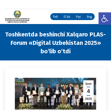
Open
Ўзб
Oʻzb
Рус
Eng
Toshkentda beshinchi Xalqaro PLAS-
Forum «Digital Uzbekistan 2025»
bo‘lib o‘tdi
You are here:
Iyun
4
2025