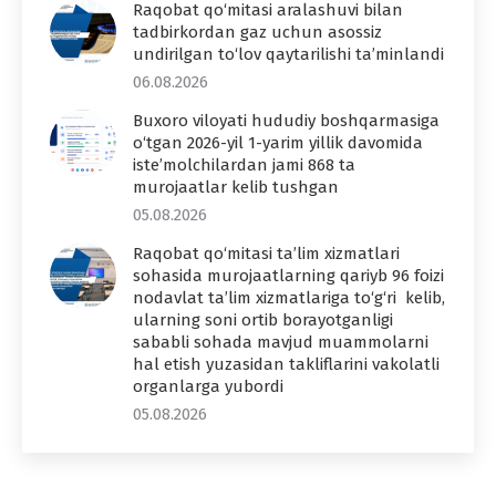
Raqobat qo‘mitasi aralashuvi bilan
tadbirkordan gaz uchun asossiz
undirilgan to‘lov qaytarilishi ta’minlandi
06.08.2026
Buxoro viloyati hududiy boshqarmasiga
o‘tgan 2026-yil 1-yarim yillik davomida
iste’molchilardan jami 868 ta
murojaatlar kelib tushgan
05.08.2026
Raqobat qo‘mitasi ta’lim xizmatlari
sohasida murojaatlarning qariyb 96 foizi
nodavlat ta’lim xizmatlariga to‘g‘ri kelib,
ularning soni ortib borayotganligi
sababli sohada mavjud muammolarni
hal etish yuzasidan takliflarini vakolatli
organlarga yubordi
05.08.2026