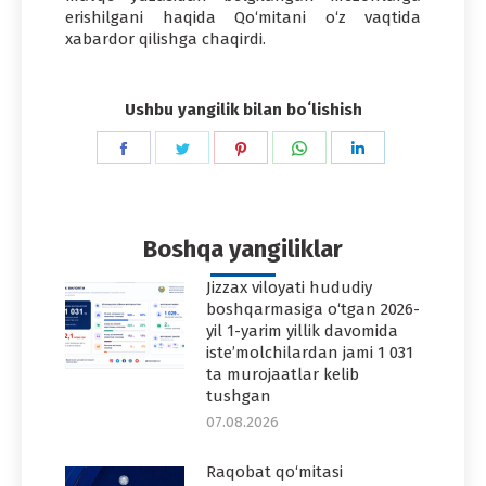
erishilgani haqida Qo‘mitani o‘z vaqtida
xabardor qilishga chaqirdi.
Ushbu yangilik bilan boʻlishish
Share
Share
Share
Share
Share
on
on
on
on
on
Facebook
Twitter
Pinterest
WhatsApp
LinkedIn
Boshqa yangiliklar
Jizzax viloyati hududiy
boshqarmasiga o‘tgan 2026-
yil 1-yarim yillik davomida
iste’molchilardan jami 1 031
ta murojaatlar kelib
tushgan
07.08.2026
Raqobat qo‘mitasi