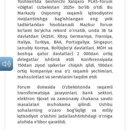
Toshkentda beshinchi Xalqaro PLAS-Forum
«Digital Uzbekistan 2025» bo‘lib o‘tdi. Bu
Markaziy Osiyoning raqamli iqtisodiyotni
rivojlantirishga bag‘ishlangan eng yirik
tadbirlaridan hisoblanadi. Mazkur forum
ko‘lami bo‘yicha rekord o‘rnatib, unda 36 ta
davlatdan (AQSH, Xitoy, Germaniya, Fransiya,
Italiya, Turkiya, BAA, Portugaliya, Singapur,
Janubiy Koreya, Boltiqbo‘yi davlatlari, MDH va
boshqa qator davlatlar) 2 000dan ortiq
delegatlar ishtirok etdi. Konferensiyada
150dan ziyod spikerlar chiqish qildi, 100dan
ortiq kompaniya esa o‘z raqamli yechimlari,
mahsulotlari va servislarini taqdim etdi.
Forum doirasida O‘zbekistonda raqamli
transformatsiya jarayonlari, bank sektori,
elektron tijorat va zamonaviy chakana savdo
masalalari muhokama qilindi. Ushbu
sohalarning o‘zaro bog‘liqligi va milliy
iqtisodiyot o‘sishini jadallashtirishdagi o‘rniga
alohida e’tibor qaratildi.