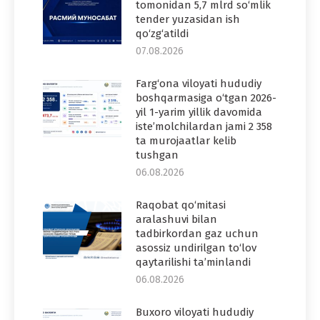
tomonidan 5,7 mlrd so‘mlik
tender yuzasidan ish
qo‘zg‘atildi
07.08.2026
Farg‘ona viloyati hududiy
boshqarmasiga o‘tgan 2026-
yil 1-yarim yillik davomida
iste’molchilardan jami 2 358
ta murojaatlar kelib
tushgan
06.08.2026
Raqobat qo‘mitasi
aralashuvi bilan
tadbirkordan gaz uchun
asossiz undirilgan to‘lov
qaytarilishi ta’minlandi
06.08.2026
Buxoro viloyati hududiy