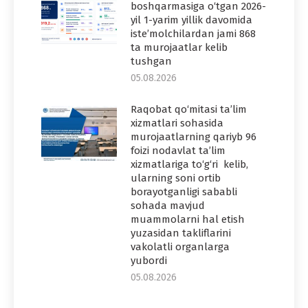
boshqarmasiga o‘tgan 2026-
yil 1-yarim yillik davomida
iste’molchilardan jami 868
ta murojaatlar kelib
tushgan
05.08.2026
Raqobat qo‘mitasi ta’lim
xizmatlari sohasida
murojaatlarning qariyb 96
foizi nodavlat ta’lim
xizmatlariga to‘g‘ri kelib,
ularning soni ortib
borayotganligi sababli
sohada mavjud
muammolarni hal etish
yuzasidan takliflarini
vakolatli organlarga
yubordi
05.08.2026