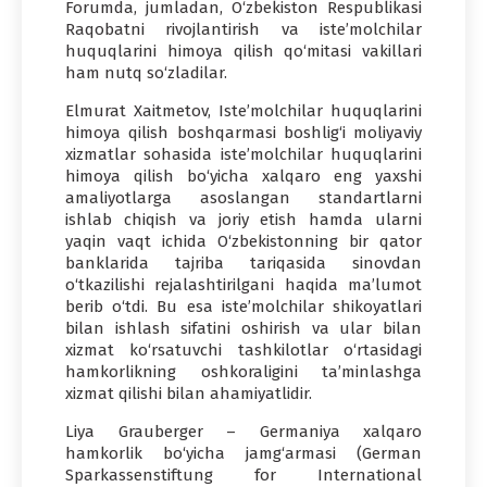
Forumda, jumladan, O‘zbekiston Respublikasi
Raqobatni rivojlantirish va iste’molchilar
huquqlarini himoya qilish qo‘mitasi vakillari
ham nutq so‘zladilar.
Elmurat Xaitmetov, Iste’molchilar huquqlarini
himoya qilish boshqarmasi boshlig‘i moliyaviy
xizmatlar sohasida iste’molchilar huquqlarini
himoya qilish bo‘yicha xalqaro eng yaxshi
amaliyotlarga asoslangan standartlarni
ishlab chiqish va joriy etish hamda ularni
yaqin vaqt ichida O‘zbekistonning bir qator
banklarida tajriba tariqasida sinovdan
o‘tkazilishi rejalashtirilgani haqida ma’lumot
berib o‘tdi. Bu esa iste’molchilar shikoyatlari
bilan ishlash sifatini oshirish va ular bilan
xizmat ko‘rsatuvchi tashkilotlar o‘rtasidagi
hamkorlikning oshkoraligini ta’minlashga
xizmat qilishi bilan ahamiyatlidir.
Liya Grauberger – Germaniya xalqaro
hamkorlik bo‘yicha jamg‘armasi (German
Sparkassenstiftung for International