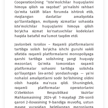
Cooperation)ning “Iste’molchilar huquqlarini
himoya qilish va raqobat” yo‘nalishi rahbari
Qo‘mita taklifi bilan forumda ishtirok etib,
rivojlangan davlatlar amaliyotida
qo‘llaniladigan, moliyaviy xizmatlar sohasida
iste’molchilar huquqlarini himoya qilish
bo‘yicha xizmat ko‘rsatuvchilar kodekslari
haqida batafsil ma’lumot taqdim etdi.
Javlonbek Isroilov – Raqamli platformalarni
tartibga solish bo‘yicha ishchi guruhi vakili
sifatida raqamli platformalarni monopoliyaga
qarshi tartibga solishning yangi huquqiy
mezonlari, Qo‘mita tomonidan raqamli
platformalar sohasini tartibga solishda
qo‘llayotgan (ex-ante) yondashuvga — ya’ni
nohalol amaliyotlarni sodir bo‘lishining oldini
olish haqida ma’ruza qildi. Shuningdek,
raqamli platformalar operatorlarini
O‘zbekiston Respublikasi Vazirlar
Mahkamasining 2024-yil 1-maydagi 256-sonli
qarori 2-ilovasining 9-bandiga muvofiq, ustun
mavqe yuzasidan belgilangan mezonlarga