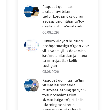
Raqobat qo‘mitasi
aralashuvi bilan
tadbirkordan gaz uchun
asossiz undirilgan to‘lov
qaytarilishi ta’minlandi
06.08.2026
Buxoro viloyati hududiy
boshqarmasiga o‘tgan 2026-
yil 1-yarim yillik davomida
iste’molchilardan jami 868
ta murojaatlar kelib
tushgan
05.08.2026
Raqobat qo‘mitasi ta’lim
xizmatlari sohasida
murojaatlarning qariyb 96
foizi nodavlat ta’lim
xizmatlariga to‘g‘ri kelib,
ularning soni ortib
borayotganligi sababli