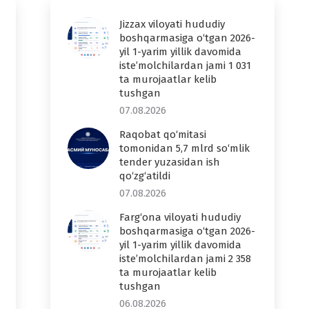
Jizzax viloyati hududiy
boshqarmasiga o‘tgan 2026-
yil 1-yarim yillik davomida
iste’molchilardan jami 1 031
ta murojaatlar kelib
tushgan
07.08.2026
Raqobat qo‘mitasi
tomonidan 5,7 mlrd so‘mlik
tender yuzasidan ish
qo‘zg‘atildi
07.08.2026
Farg‘ona viloyati hududiy
boshqarmasiga o‘tgan 2026-
yil 1-yarim yillik davomida
iste’molchilardan jami 2 358
ta murojaatlar kelib
tushgan
06.08.2026