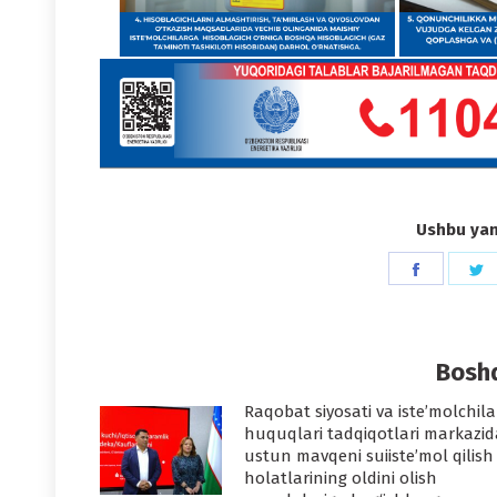
Ushbu yang
Share
S
on
o
Faceboo
T
Boshq
Raqobat siyosati va iste’molchila
huquqlari tadqiqotlari markazid
ustun mavqeni suiiste’mol qilish
holatlarining oldini olish