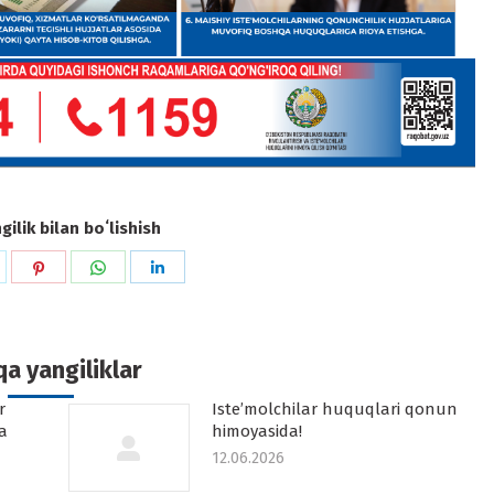
ilik bilan boʻlishish
hare
Share
Share
Share
n
on
on
on
k
witter
Pinterest
WhatsApp
LinkedIn
a yangiliklar
r
Iste’molchilar huquqlari qonun
a
himoyasida!
12.06.2026