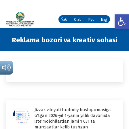
Open
Ўзб
Oʻzb
Рус
Eng
Reklama bozori va kreativ sohasi
You are here:
Jizzax viloyati hududiy boshqarmasiga
o‘tgan 2026-yil 1-yarim yillik davomida
iste’molchilardan jami 1 031 ta
murojaatlar kelib tushgan