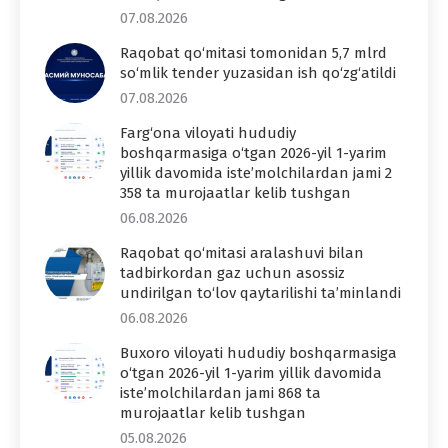
07.08.2026
Raqobat qo‘mitasi tomonidan 5,7 mlrd
so‘mlik tender yuzasidan ish qo‘zg‘atildi
07.08.2026
Farg‘ona viloyati hududiy
boshqarmasiga o‘tgan 2026-yil 1-yarim
yillik davomida iste’molchilardan jami 2
358 ta murojaatlar kelib tushgan
06.08.2026
Raqobat qo‘mitasi aralashuvi bilan
tadbirkordan gaz uchun asossiz
undirilgan to‘lov qaytarilishi ta’minlandi
06.08.2026
Buxoro viloyati hududiy boshqarmasiga
o‘tgan 2026-yil 1-yarim yillik davomida
iste’molchilardan jami 868 ta
murojaatlar kelib tushgan
05.08.2026