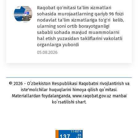
Raqobat qo‘mitasi ta’lim xizmatlari
sohasida murojaatlarning qariyb 96 foizi
nodavlat ta’lim xizmatlariga to‘g‘ri kelib,
ularning soni ortib borayotganligi
sababli sohada mavjud muammolarni
hal etish yuzasidan takliflarini vakolatli
organlarga yubordi
05.08.2026
© 2026 - Oʻzbekiston Respublikasi Raqobatni rivojlantirish va
iste'molchilar huquqlarini himoya qilish qoʻmitasi.
Materiallardan foydalanganda, www.raqobat.gov.uz manbai
koʻrsatilishi shart.