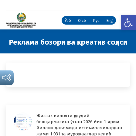
Open
Ўзб
Oʻzb
Рус
Eng
Реклама бозори ва креатив соҳаси
You are here:
Жиззах вилояти ҳудудий
бошқармасига ўтган 2026 йил 1-ярим
йиллик давомида истеъмолчилардан
жами 1 031 та мурожаатлар келиб