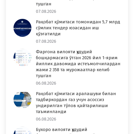
тушган
07.08.2026
Рақобат қўмитаси томонидан 5,7 млрд
сўмлик тендер юзасидан иш
қўзғатилди
07.08.2026
Фарғона вилояти ҳудудий
бошқармасига ўтган 2026 йил 1-ярим
йиллик давомида истеъмолчилардан
жами 2 358 та мурожаатлар келиб
тушган
06.08.2026
Рақобат қўмитаси аралашуви билан
тадбиркордан газ учун асоссиз
ундирилган тўлов қайтарилиши
таъминланди
06.08.2026
Бухоро вилояти ҳудудий