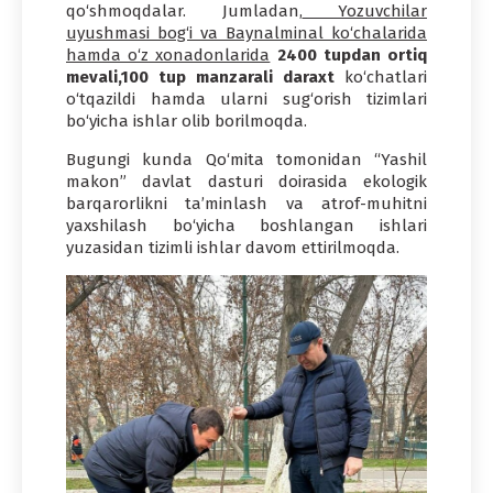
qo‘shmoqdalar. Jumladan,
Yozuvchilar
uyushmasi bog‘i va Baynalminal ko‘chalarida
hamda o‘z xonadonlarida
2400 tupdan ortiq
mevali,100 tup manzarali daraxt
ko‘chatlari
o‘tqazildi hamda ularni sug‘orish tizimlari
bo‘yicha ishlar olib borilmoqda.
Bugungi kunda Qo‘mita tomonidan “Yashil
makon” davlat dasturi doirasida ekologik
barqarorlikni ta’minlash va atrof-muhitni
yaxshilash bo‘yicha boshlangan ishlari
yuzasidan tizimli ishlar davom ettirilmoqda.