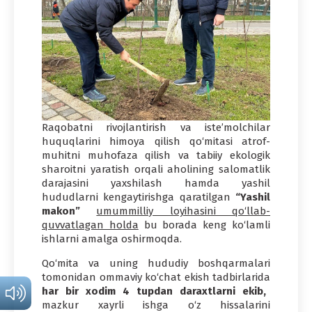
Raqobatni rivojlantirish va iste’molchilar
huquqlarini himoya qilish qo‘mitasi atrof-
muhitni muhofaza qilish va tabiiy ekologik
sharoitni yaratish orqali aholining salomatlik
darajasini yaxshilash hamda yashil
hududlarni kengaytirishga qaratilgan
“Yashil
makon”
umummilliy loyihasini qo‘llab-
quvvatlagan holda
bu borada keng ko‘lamli
ishlarni amalga oshirmoqda.
Qo‘mita va uning hududiy boshqarmalari
tomonidan ommaviy ko‘chat ekish tadbirlarida
har bir xodim 4 tupdan daraxtlarni ekib,
mazkur xayrli ishga o‘z hissalarini