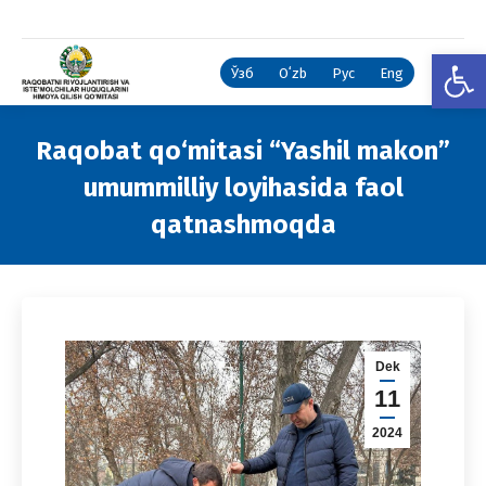
Open
Ўзб
Oʻzb
Рус
Eng
Raqobat qo‘mitasi “Yashil makon”
umummilliy loyihasida faol
qatnashmoqda
You are here:
Dek
11
2024