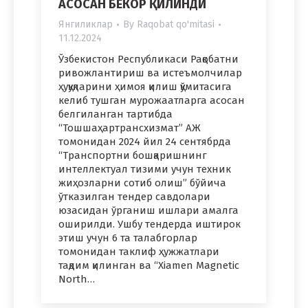
АСОСАН БЕКОР ҚИЛИНДИ
Янгиликлар
By
Raqobat qo'mitasi
11.12.2024
Ўзбекистон Республикаси Рақобатни
ривожлантириш ва истеъмолчилар
ҳуқуқларини ҳимоя қилиш қўмитасига
келиб тушган мурожаатларга асосан
белгиланган тартибда
“Тошшаҳартрансхизмат” АЖ
томонидан 2024 йил 24 сентябрда
“Транспортни бошқаришнинг
интеллектуал тизими учун техник
жиҳозларни сотиб олиш” бўйича
ўтказилган тендер савдолари
юзасидан ўрганиш ишлари амалга
оширилди. Ушбу тендерда иштирок
этиш учун 6 та талабгорлар
томонидан таклиф ҳужжатлари
тақдим қилинган ва “Xiamen Magnetic
North…