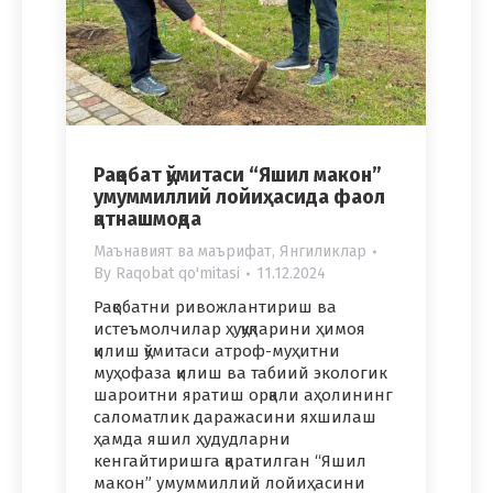
Рақобат қўмитаси “Яшил макон”
умуммиллий лойиҳасида фаол
қатнашмоқда
Маънавият ва маърифат
,
Янгиликлар
By
Raqobat qo'mitasi
11.12.2024
Рақобатни ривожлантириш ва
истеъмолчилар ҳуқуқларини ҳимоя
қилиш қўмитаси атроф-муҳитни
муҳофаза қилиш ва табиий экологик
шароитни яратиш орқали аҳолининг
саломатлик даражасини яхшилаш
ҳамда яшил ҳудудларни
кенгайтиришга қаратилган “Яшил
макон” умуммиллий лойиҳасини