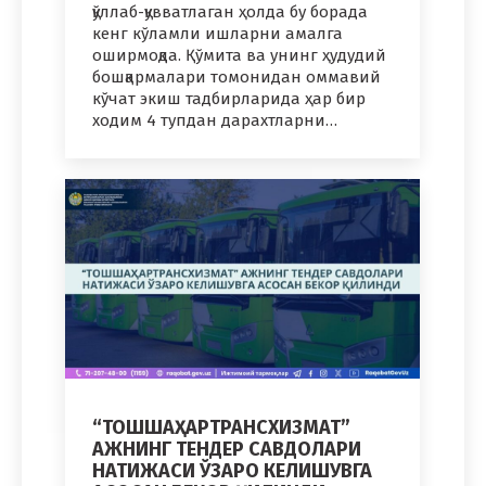
қўллаб-қувватлаган ҳолда бу борада
кенг кўламли ишларни амалга
оширмоқда. Қўмита ва унинг ҳудудий
бошқармалари томонидан оммавий
кўчат экиш тадбирларида ҳар бир
ходим 4 тупдан дарахтларни…
“ТОШШАҲАРТРАНСХИЗМАТ”
АЖНИНГ ТЕНДЕР САВДОЛАРИ
НАТИЖАСИ ЎЗАРО КЕЛИШУВГА