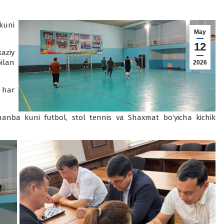
kuni
May
12
aziy
ilan
2026
 har
anba kuni futbol, stol tennis va Shaxmat bo‘yicha kichik