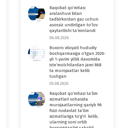
Raqobat qo‘mitasi
aralashuvi bilan
tadbirkordan gaz uchun
asossiz undirilgan to‘lov
qaytarilishi ta’minlandi
06.08.2026
Buxoro viloyati hududiy
boshqarmasiga o‘tgan 2026-
yil 1-yarim yillik davomida
iste’molchilardan jami 868
ta murojaatlar kelib
tushgan
05.08.2026
Raqobat qo‘mitasi ta’lim
xizmatlari sohasida
murojaatlarning qariyb 96
foizi nodavlat ta’lim
xizmatlariga to‘g‘ri kelib,
ularning soni ortib
borayotganligi sababli