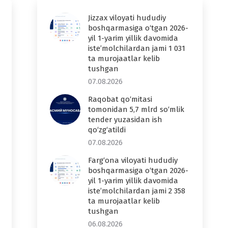
Jizzax viloyati hududiy
boshqarmasiga o‘tgan 2026-
yil 1-yarim yillik davomida
iste’molchilardan jami 1 031
ta murojaatlar kelib
tushgan
07.08.2026
Raqobat qo‘mitasi
tomonidan 5,7 mlrd so‘mlik
tender yuzasidan ish
qo‘zg‘atildi
07.08.2026
Farg‘ona viloyati hududiy
boshqarmasiga o‘tgan 2026-
yil 1-yarim yillik davomida
iste’molchilardan jami 2 358
ta murojaatlar kelib
tushgan
06.08.2026