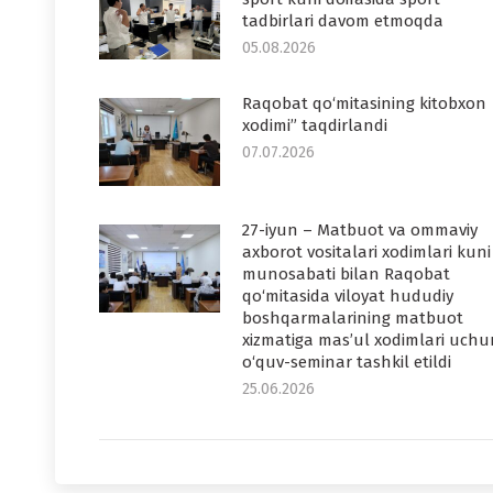
tadbirlari davom etmoqda
05.08.2026
Raqobat qo‘mitasining kitobxon
xodimi” taqdirlandi
07.07.2026
27-iyun – Matbuot va ommaviy
axborot vositalari xodimlari kuni
munosabati bilan Raqobat
qo‘mitasida viloyat hududiy
boshqarmalarining matbuot
xizmatiga mas’ul xodimlari uchu
o‘quv-seminar tashkil etildi
25.06.2026