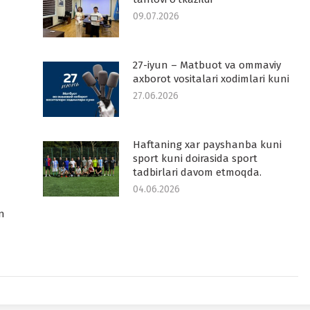
09.07.2026
27-iyun – Matbuot va ommaviy
axborot vositalari xodimlari kuni
27.06.2026
Haftaning xar payshanba kuni
sport kuni doirasida sport
tadbirlari davom etmoqda.
04.06.2026
n