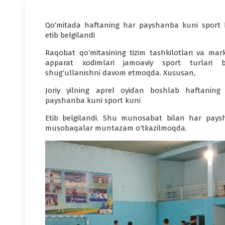
Qo‘mitada haftaning har payshanba kuni sport 
etib belgilandi
Raqobat qo‘mitasining tizim tashkilotlari va mark
apparat xodimlari jamoaviy sport turlari b
shug‘ullanishni davom etmoqda. Xususan,
Joriy yilning aprel oyidan boshlab haftaning
payshanba kuni sport kuni
Etib belgilandi. Shu munosabat bilan har paysh
musobaqalar muntazam o‘tkazilmoqda.