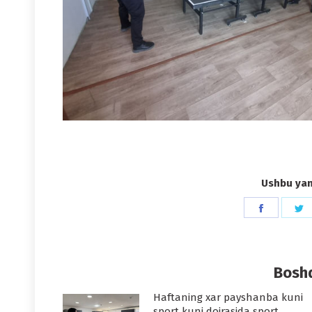
Ushbu yang
Share
S
on
o
Faceboo
T
Boshq
Haftaning xar payshanba kuni
sport kuni doirasida sport