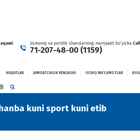
HUJJATLAR
JAMOATCHILIK KENGASHI
OCHIQ MAʼLUMOTLAR
GʻLANISH
raqami
Jismoniy va yuridik shaxslarning murojaati boʻyicha
Cal
71-207-48-00 (1159)
HUJJATLAR
JAMOATCHILIK KENGASHI
OCHIQ MAʼLUMOTLAR
BOG
TTER
INSTAGRAM
E
PAGE
NS
OPENS
anba kuni sport kuni etib
You are 
IN
NEW
DOW
WINDOW