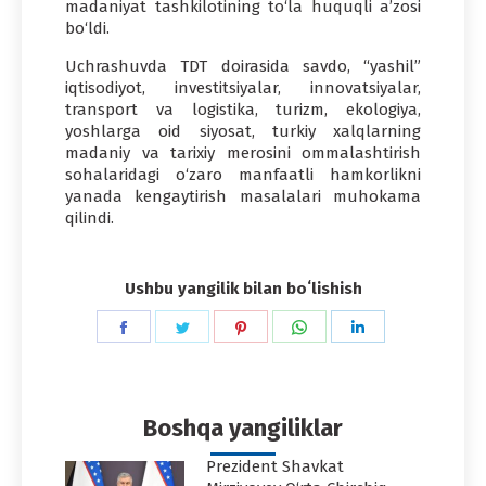
madaniyat tashkilotining to‘la huquqli a’zosi
bo‘ldi.
Uchrashuvda TDT doirasida savdo, “yashil”
iqtisodiyot, investitsiyalar, innovatsiyalar,
transport va logistika, turizm, ekologiya,
yoshlarga oid siyosat, turkiy xalqlarning
madaniy va tarixiy merosini ommalashtirish
sohalaridagi o‘zaro manfaatli hamkorlikni
yanada kengaytirish masalalari muhokama
qilindi.
Ushbu yangilik bilan boʻlishish
Share
Share
Share
Share
Share
on
on
on
on
on
Facebook
Twitter
Pinterest
WhatsApp
LinkedIn
Boshqa yangiliklar
Prezident Shavkat