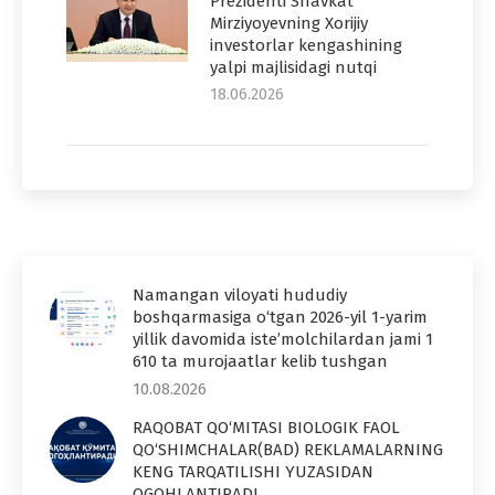
Prezidenti Shavkat
Mirziyoyevning Xorijiy
investorlar kengashining
yalpi majlisidagi nutqi
18.06.2026
Namangan viloyati hududiy
boshqarmasiga o‘tgan 2026-yil 1-yarim
yillik davomida iste’molchilardan jami 1
610 ta murojaatlar kelib tushgan
10.08.2026
RAQOBAT QO‘MITASI BIOLOGIK FAOL
QO‘SHIMCHALAR(BAD) REKLAMALARNING
KENG TARQATILISHI YUZASIDAN
OGOHLANTIRADI