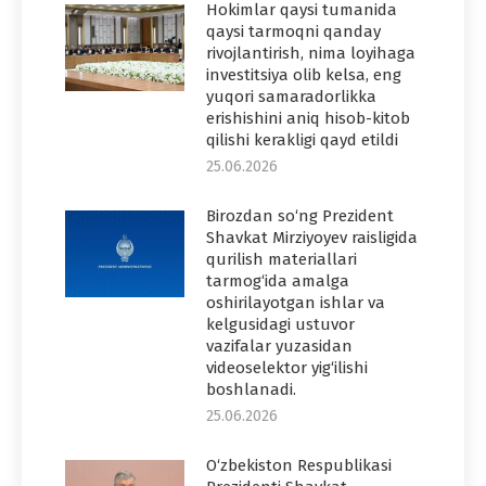
Hokimlar qaysi tumanida
qaysi tarmoqni qanday
rivojlantirish, nima loyihaga
investitsiya olib kelsa, eng
yuqori samaradorlikka
erishishini aniq hisob-kitob
qilishi kerakligi qayd etildi
25.06.2026
Birozdan so‘ng Prezident
Shavkat Mirziyoyev raisligida
qurilish materiallari
tarmog‘ida amalga
oshirilayotgan ishlar va
kelgusidagi ustuvor
vazifalar yuzasidan
videoselektor yig‘ilishi
boshlanadi.
25.06.2026
O‘zbekiston Respublikasi