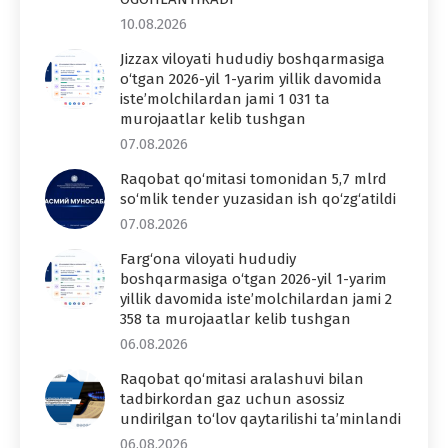
10.08.2026
Jizzax viloyati hududiy boshqarmasiga
o‘tgan 2026-yil 1-yarim yillik davomida
iste’molchilardan jami 1 031 ta
murojaatlar kelib tushgan
07.08.2026
Raqobat qo‘mitasi tomonidan 5,7 mlrd
so‘mlik tender yuzasidan ish qo‘zg‘atildi
07.08.2026
Farg‘ona viloyati hududiy
boshqarmasiga o‘tgan 2026-yil 1-yarim
yillik davomida iste’molchilardan jami 2
358 ta murojaatlar kelib tushgan
06.08.2026
Raqobat qo‘mitasi aralashuvi bilan
tadbirkordan gaz uchun asossiz
undirilgan to‘lov qaytarilishi ta’minlandi
06.08.2026