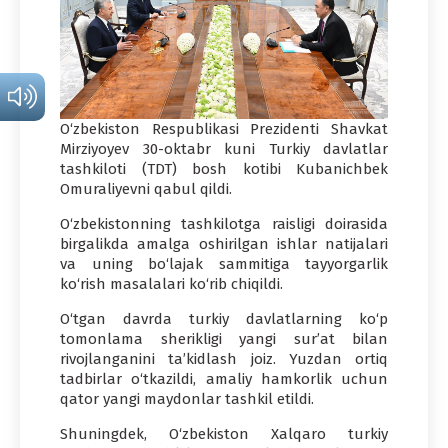
O‘zbekiston Respublikasi Prezidenti Shavkat
Mirziyoyev 30-oktabr kuni Turkiy davlatlar
tashkiloti (TDT) bosh kotibi Kubanichbek
Omuraliyevni qabul qildi.
O‘zbekistonning tashkilotga raisligi doirasida
birgalikda amalga oshirilgan ishlar natijalari
va uning bo‘lajak sammitiga tayyorgarlik
ko‘rish masalalari ko‘rib chiqildi.
O‘tgan davrda turkiy davlatlarning ko‘p
tomonlama sherikligi yangi sur’at bilan
rivojlanganini ta’kidlash joiz. Yuzdan ortiq
tadbirlar o‘tkazildi, amaliy hamkorlik uchun
qator yangi maydonlar tashkil etildi.
Shuningdek, O‘zbekiston Xalqaro turkiy