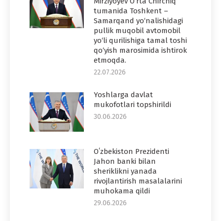
Mirziyoyev O‘rta Chirchiq
tumanida Toshkent –
Samarqand yo‘nalishidagi
pullik muqobil avtomobil
yo‘li qurilishiga tamal toshi
qo‘yish marosimida ishtirok
etmoqda.
22.07.2026
Yoshlarga davlat
mukofotlari topshirildi
30.06.2026
Oʻzbekiston Prezidenti
Jahon banki bilan
sheriklikni yanada
rivojlantirish masalalarini
muhokama qildi
29.06.2026