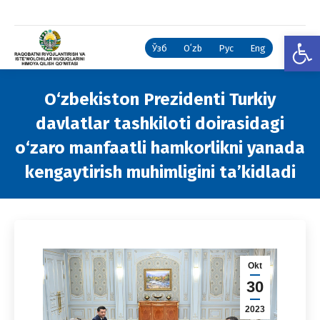
Open
Ўзб
Oʻzb
Рус
Eng
O‘zbekiston Prezidenti Turkiy
davlatlar tashkiloti doirasidagi
o‘zaro manfaatli hamkorlikni yanada
kengaytirish muhimligini ta’kidladi
You are here:
Okt
30
2023