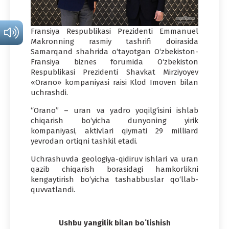
Fransiya Respublikasi Prezidenti Emmanuel
Makronning rasmiy tashrifi doirasida
Samarqand shahrida o‘tayotgan O‘zbekiston-
Fransiya biznes forumida O‘zbekiston
Respublikasi Prezidenti Shavkat Mirziyoyev
«Orano» kompaniyasi raisi Klod Imoven bilan
uchrashdi.
“Orano” – uran va yadro yoqilg‘isini ishlab
chiqarish bo‘yicha dunyoning yirik
kompaniyasi, aktivlari qiymati 29 milliard
yevrodan ortiqni tashkil etadi.
Uchrashuvda geologiya-qidiruv ishlari va uran
qazib chiqarish borasidagi hamkorlikni
kengaytirish bo‘yicha tashabbuslar qo‘llab-
quvvatlandi.
Ushbu yangilik bilan boʻlishish