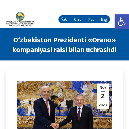
Open
Ўзб
Oʻzb
Рус
Eng
O‘zbekiston Prezidenti «Orano»
kompaniyasi raisi bilan uchrashdi
You are here:
Noy
2
2023