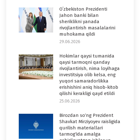
Oʻzbekiston Prezidenti
Jahon banki bilan
sheriklikni yanada
rivojlantirish masalalarini
muhokama qildi
29.06.2026
Hokimlar qaysi tumanida
qaysi tarmoqni qanday
rivojlantirish, nima loyihaga
investitsiya olib kelsa, eng
yuqori samaradorlikka
erishishini aniq hisob-kitob
qilishi kerakligi qayd etildi
25.06.2026
Birozdan so‘ng Prezident
Shavkat Mirziyoyev raisligida
qurilish materiallari
tarmog‘ida amalga