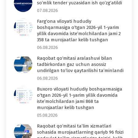
so‘mlik tender yuzasidan ish qo‘zg‘atildi
07.08.2026
Farg‘ona viloyati hududiy
boshqarmasiga o‘tgan 2026-yil 1-yarim
yillik davomida iste’molchilardan jami 2
358 ta murojaatlar kelib tushgan
06.08.2026
Raqobat qo‘mitasi aralashuvi bilan
tadbirkordan gaz uchun asossiz
undirilgan to‘lov qaytarilishi ta’minlandi
06.08.2026
Buxoro viloyati hududiy boshqarmasiga
o‘tgan 2026-yil 1-yarim yillik davomida
iste’molchilardan jami 868 ta
murojaatlar kelib tushgan
05.08.2026
Raqobat qo‘mitasi ta’lim xizmatlari
sohasida murojaatlarning qariyb 96 foizi