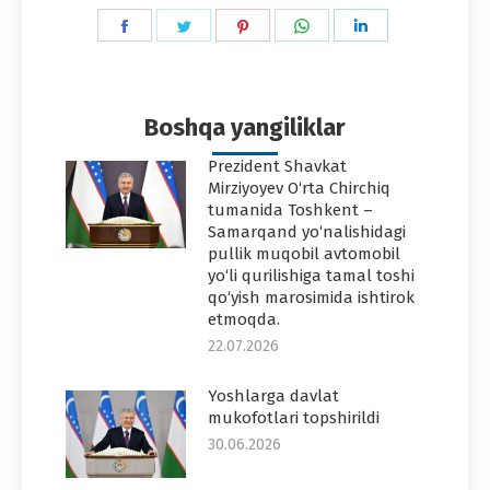
Share
Share
Share
Share
Share
on
on
on
on
on
Facebook
Twitter
Pinterest
WhatsApp
LinkedIn
Boshqa yangiliklar
Prezident Shavkat
Mirziyoyev O‘rta Chirchiq
tumanida Toshkent –
Samarqand yo‘nalishidagi
pullik muqobil avtomobil
yo‘li qurilishiga tamal toshi
qo‘yish marosimida ishtirok
etmoqda.
22.07.2026
Yoshlarga davlat
mukofotlari topshirildi
30.06.2026