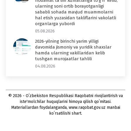
nodavlat ta’lim xizmatlariga to‘g‘ri kelib,
ularning soni ortib borayotganligi
sababli sohada mavjud muammolarni
hal etish yuzasidan takliflarini vakolatli
organlarga yubordi
05.08.2026
2026-yilning birinchi yarim yilligi
davomida jismoniy va yuridik shaxslar
hamda ularning vakillaridan kelib
tushgan murojaatlar tahlili
04.08.2026
© 2026 - Oʻzbekiston Respublikasi Raqobatni rivojlantirish va
iste'molchilar huquqlarini himoya qilish qoʻmitasi.
Materiallardan foydalanganda, www.raqobat.gov.uz manbai
koʻrsatilishi shart.