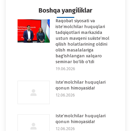
Facebook
Twitter
Pinterest
WhatsApp
LinkedIn
Boshqa yangiliklar
Raqobat siyosati va
iste’molchilar huquqlari
tadqiqotlari markazida
ustun mavqeni suiiste’mol
qilish holatlarining oldini
olish masalalariga
bag‘ishlangan xalqaro
seminar bo‘lib o‘tdi
19.06.2026
Iste’molchilar huquqlari
qonun himoyasida!
12.06.2026
Iste’molchilar huquqlari
qonun himoyasida!
12.06.2026