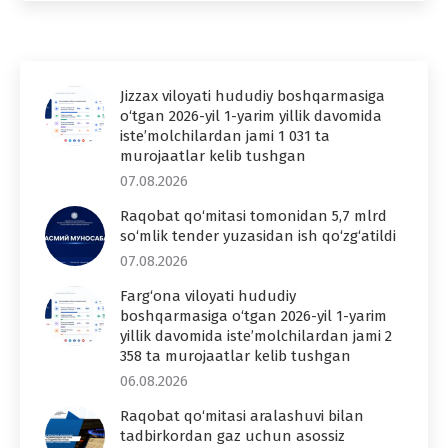
Jizzax viloyati hududiy boshqarmasiga
o‘tgan 2026-yil 1-yarim yillik davomida
iste’molchilardan jami 1 031 ta
murojaatlar kelib tushgan
07.08.2026
Raqobat qo‘mitasi tomonidan 5,7 mlrd
so‘mlik tender yuzasidan ish qo‘zg‘atildi
07.08.2026
Farg‘ona viloyati hududiy
boshqarmasiga o‘tgan 2026-yil 1-yarim
yillik davomida iste’molchilardan jami 2
358 ta murojaatlar kelib tushgan
06.08.2026
Raqobat qo‘mitasi aralashuvi bilan
tadbirkordan gaz uchun asossiz