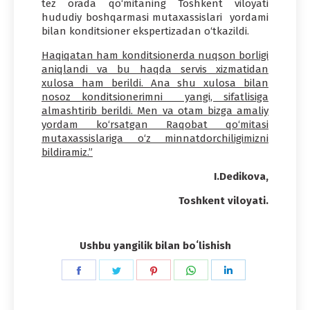
tez orada qo‘mitaning Toshkent viloyati
hududiy boshqarmasi mutaxassislari yordami
bilan konditsioner ekspertizadan o‘tkazildi.
Haqiqatan ham konditsionerda nuqson borligi
aniqlandi va bu haqda servis xizmatidan
xulosa ham berildi. Ana shu xulosa bilan
nosoz konditsionerimni yangi, sifatlisiga
almashtirib berildi. Men va otam bizga amaliy
yordam ko‘rsatgan Raqobat qo‘mitasi
mutaxassislariga o‘z minnatdorchiligimizni
bildiramiz.”
I.Dedikova,
Toshkent viloyati.
Ushbu yangilik bilan boʻlishish
Share
Share
Share
Share
Share
on
on
on
on
on