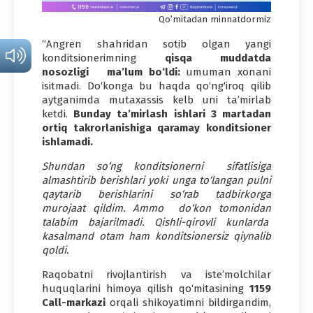
Qo‘mitadan minnatdormiz
“Angren shahridan sotib olgan yangi
konditsionerimning
qisqa muddatda
nosozligi ma’lum bo‘ldi:
umuman xonani
isitmadi. Do‘konga bu haqda qo‘ng‘iroq qilib
aytganimda mutaxassis kelb uni ta’mirlab
ketdi.
Bunday ta’mirlash ishlari 3 martadan
ortiq takrorlanishiga qaramay konditsioner
ishlamadi.
Shundan so‘ng konditsionerni sifatlisiga
almashtirib berishlari yoki unga to‘langan pulni
qaytarib berishlarini so‘rab tadbirkorga
murojaat qildim. Ammo do‘kon tomonidan
talabim bajarilmadi. Qishli-qirovli kunlarda
kasalmand otam ham konditsionersiz qiynalib
qoldi.
Raqobatni rivojlantirish va iste’molchilar
huquqlarini himoya qilish qo‘mitasining
1159
Call-markazi
orqali shikoyatimni bildirgandim,