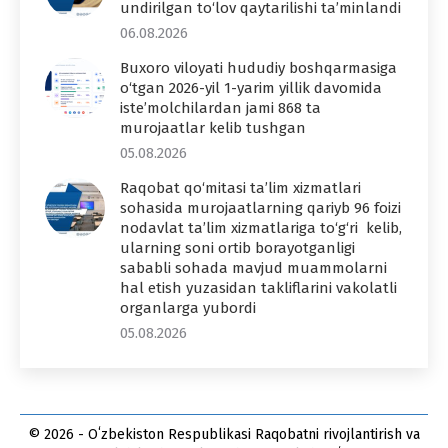
undirilgan to‘lov qaytarilishi ta’minlandi
06.08.2026
Buxoro viloyati hududiy boshqarmasiga
o‘tgan 2026-yil 1-yarim yillik davomida
iste’molchilardan jami 868 ta
murojaatlar kelib tushgan
05.08.2026
Raqobat qo‘mitasi ta’lim xizmatlari
sohasida murojaatlarning qariyb 96 foizi
nodavlat ta’lim xizmatlariga to‘g‘ri kelib,
ularning soni ortib borayotganligi
sababli sohada mavjud muammolarni
hal etish yuzasidan takliflarini vakolatli
organlarga yubordi
05.08.2026
© 2026 - Oʻzbekiston Respublikasi Raqobatni rivojlantirish va