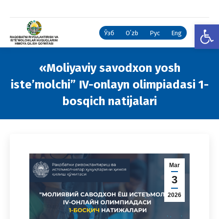
Open
Ўзб
Oʻzb
Рус
Eng
«Moliyaviy savodxon yosh
iste’molchi” IV-onlayn olimpiadasi 1-
bosqich natijalari
You are here:
Mar
3
2026