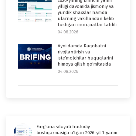
2026-yilning birinchi yarim
yilligi davomida jismoniy va
yuridik shaxslar hamda
ularning vakillaridan kelib
tushgan murojaatlar tahlili
04.08.2026
Ayni damda Raqobatni
rivojlantirish va
iste’molchilar huquqlarini
himoya qilish qo‘mitasida
04.08.2026
Farg‘ona viloyati hududiy
boshqarmasiga o‘tgan 2026-yil 1-yarim