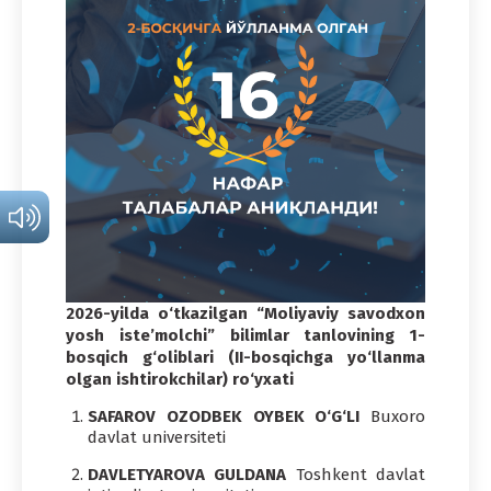
2026-yilda o‘tkazilgan “Moliyaviy savodxon
yosh iste’molchi” bilimlar tanlovining 1-
bosqich g‘oliblari (II-bosqichga yo‘llanma
olgan ishtirokchilar) ro‘yxati
SAFAROV OZODBEK OYBEK O‘G‘LI
Buxoro
davlat universiteti
DAVLETYAROVA GULDANA
Toshkent davlat