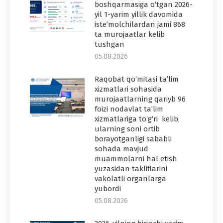
boshqarmasiga o‘tgan 2026-
yil 1-yarim yillik davomida
iste’molchilardan jami 868
ta murojaatlar kelib
tushgan
05.08.2026
Raqobat qo‘mitasi ta’lim
xizmatlari sohasida
murojaatlarning qariyb 96
foizi nodavlat ta’lim
xizmatlariga to‘g‘ri kelib,
ularning soni ortib
borayotganligi sababli
sohada mavjud
muammolarni hal etish
yuzasidan takliflarini
vakolatli organlarga
yubordi
05.08.2026