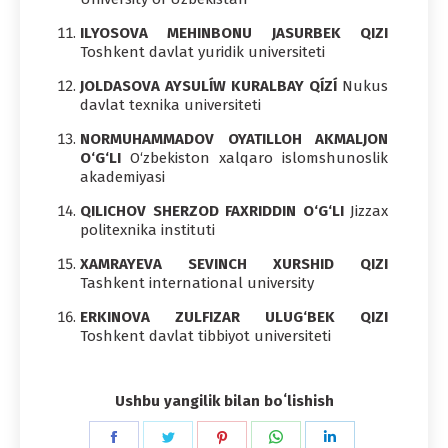
ILYOSOVA MEHINBONU JASURBEK QIZI
Toshkent davlat yuridik universiteti
JOLDASOVA AYSULÍW KURALBAY QÍZÍ
Nukus
davlat texnika universiteti
NORMUHAMMADOV OYATILLOH AKMALJON
O‘G‘LI
O‘zbekiston xalqaro islomshunoslik
akademiyasi
QILICHOV SHERZOD FAXRIDDIN O‘G‘LI
Jizzax
politexnika instituti
XAMRAYEVA SEVINCH XURSHID QIZI
Tashkent international university
ERKINOVA ZULFIZAR ULUG‘BEK QIZI
Toshkent davlat tibbiyot universiteti
Ushbu yangilik bilan boʻlishish
Share
Share
Share
Share
Share