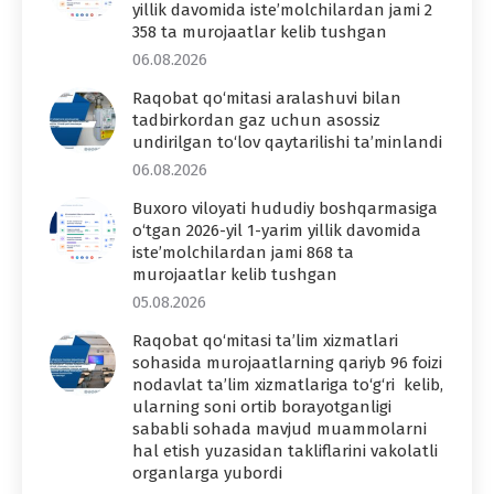
yillik davomida iste’molchilardan jami 2
358 ta murojaatlar kelib tushgan
06.08.2026
Raqobat qo‘mitasi aralashuvi bilan
tadbirkordan gaz uchun asossiz
undirilgan to‘lov qaytarilishi ta’minlandi
06.08.2026
Buxoro viloyati hududiy boshqarmasiga
o‘tgan 2026-yil 1-yarim yillik davomida
iste’molchilardan jami 868 ta
murojaatlar kelib tushgan
05.08.2026
Raqobat qo‘mitasi ta’lim xizmatlari
sohasida murojaatlarning qariyb 96 foizi
nodavlat ta’lim xizmatlariga to‘g‘ri kelib,
ularning soni ortib borayotganligi
sababli sohada mavjud muammolarni
hal etish yuzasidan takliflarini vakolatli
organlarga yubordi