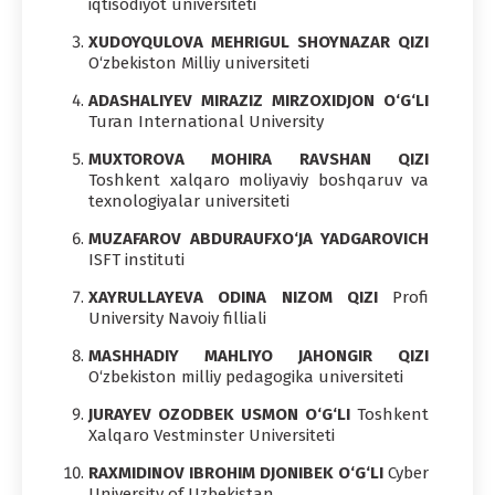
iqtisodiyot universiteti
XUDOYQULOVA MEHRIGUL SHOYNAZAR QIZI
O‘zbekiston Milliy universiteti
ADASHALIYEV MIRAZIZ MIRZOXIDJON O‘G‘LI
Turan International University
MUXTOROVA MOHIRA RAVSHAN QIZI
Toshkent xalqaro moliyaviy boshqaruv va
texnologiyalar universiteti
MUZAFAROV ABDURAUFXO‘JA YADGAROVICH
ISFT instituti
XAYRULLAYEVA ODINA NIZOM QIZI
Profi
University Navoiy filliali
MASHHADIY MAHLIYO JAHONGIR QIZI
O‘zbekiston milliy pedagogika universiteti
JURAYEV OZODBEK USMON O‘G‘LI
Toshkent
Xalqaro Vestminster Universiteti
RAXMIDINOV IBROHIM DJONIBEK O‘G‘LI
Cyber
University of Uzbekistan