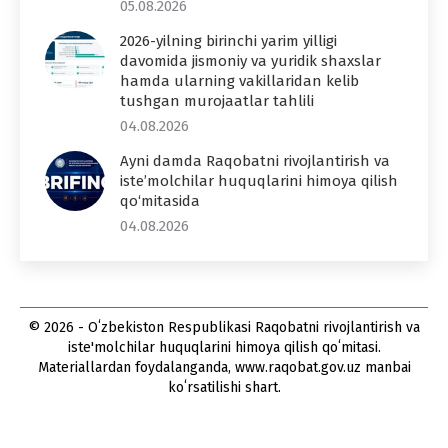
05.08.2026
2026-yilning birinchi yarim yilligi
davomida jismoniy va yuridik shaxslar
hamda ularning vakillaridan kelib
tushgan murojaatlar tahlili
04.08.2026
Ayni damda Raqobatni rivojlantirish va
iste’molchilar huquqlarini himoya qilish
qo‘mitasida
04.08.2026
© 2026 - Oʻzbekiston Respublikasi Raqobatni rivojlantirish va
iste'molchilar huquqlarini himoya qilish qoʻmitasi.
Materiallardan foydalanganda, www.raqobat.gov.uz manbai
koʻrsatilishi shart.