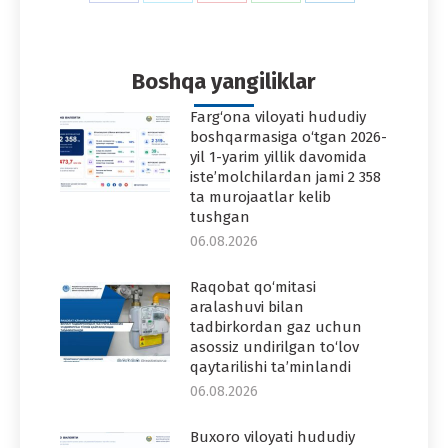
on
on
on
on
on
Facebook
Twitter
Pinterest
WhatsApp
LinkedIn
Boshqa yangiliklar
Farg‘ona viloyati hududiy
boshqarmasiga o‘tgan 2026-
yil 1-yarim yillik davomida
iste’molchilardan jami 2 358
ta murojaatlar kelib
tushgan
06.08.2026
Raqobat qo‘mitasi
aralashuvi bilan
tadbirkordan gaz uchun
asossiz undirilgan to‘lov
qaytarilishi ta’minlandi
06.08.2026
Buxoro viloyati hududiy