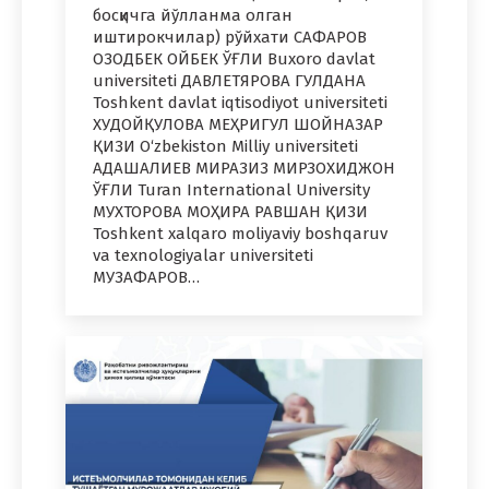
босқичга йўлланма олган
иштирокчилар) рўйхати САФАРОВ
ОЗОДБЕК ОЙБЕК ЎҒЛИ Buxoro davlat
universiteti ДАВЛЕТЯРОВА ГУЛДАНА
Toshkent davlat iqtisodiyot universiteti
ХУДОЙҚУЛОВА МЕҲРИГУЛ ШОЙНАЗАР
ҚИЗИ O‘zbekiston Milliy universiteti
АДАШАЛИЕВ МИРАЗИЗ МИРЗОХИДЖОН
ЎҒЛИ Turan International University
МУХТОРОВА МОҲИРА РАВШАН ҚИЗИ
Toshkent xalqaro moliyaviy boshqaruv
va texnologiyalar universiteti
МУЗАФАРОВ…