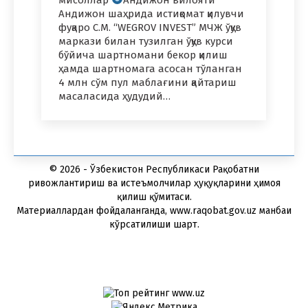
Андижон шаҳрида истиқомат қилувчи
фуқаро С.М. “WEGROV INVEST” МЧЖ ўқув
маркази билан тузилган ўқув курси
бўйича шартномани бекор қилиш
ҳамда шартномага асосан тўланган
4 млн сўм пул маблағини қайтариш
масаласида ҳудудий…
© 2026 - Ўзбекистон Республикаси Рақобатни
ривожлантириш ва истеъмолчилар ҳуқуқларини ҳимоя
қилиш қўмитаси.
Материаллардан фойдаланганда, www.raqobat.gov.uz манбаи
кўрсатилиши шарт.