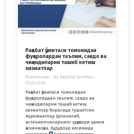
Рақобат қўмитаси томонидан
фуқаролардан таълим, савдо ва
чиқиндиларни ташиб кетиш
хизматлар
Янгиликлар
By
Raqobat qo'mitasi
03.03.2026
Рақобат қўмитаси томонидан
фуқаролардан таълим, савдо ва
чиқиндиларни ташиб кетиш
хизматлар борасида тушаётган
мурожаатлар ўрганилиб,
истеъмолчиларнинг ҳуқуқлари ҳимоя
қилинмоқда. Ҳудудлар кесимида
мисоллар
Андижон вилояти