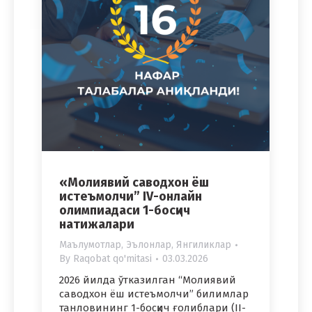
«Молиявий саводхон ёш
истеъмолчи” IV-онлайн
олимпиадаси 1-босқич
натижалари
Маълумотлар
,
Эълонлар
,
Янгиликлар
By
Raqobat qo'mitasi
03.03.2026
2026 йилда ўтказилган “Молиявий
саводхон ёш истеъмолчи” билимлар
танловининг 1-босқич ғолиблари (II-