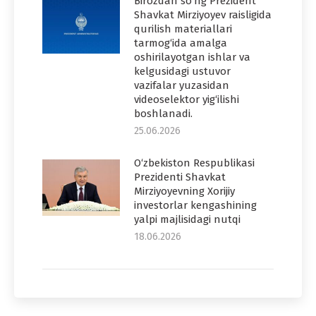
Birozdan so‘ng Prezident
Shavkat Mirziyoyev raisligida
qurilish materiallari
tarmog‘ida amalga
oshirilayotgan ishlar va
kelgusidagi ustuvor
vazifalar yuzasidan
videoselektor yig‘ilishi
boshlanadi.
25.06.2026
O‘zbekiston Respublikasi
Prezidenti Shavkat
Mirziyoyevning Xorijiy
investorlar kengashining
yalpi majlisidagi nutqi
18.06.2026