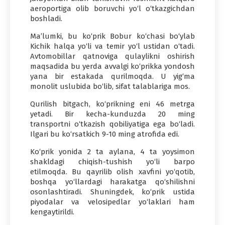
aeroportiga olib boruvchi yo‘l o‘tkazgichdan
boshladi.
Ma’lumki, bu ko‘prik Bobur ko‘chasi bo‘ylab
Kichik halqa yo‘li va temir yo‘l ustidan o‘tadi.
Avtomobillar qatnoviga qulaylikni oshirish
maqsadida bu yerda avvalgi ko‘prikka yondosh
yana bir estakada qurilmoqda. U yig‘ma
monolit uslubida bo‘lib, sifat talablariga mos.
Qurilish bitgach, ko‘prikning eni 46 metrga
yetadi. Bir kecha-kunduzda 20 ming
transportni o‘tkazish qobiliyatiga ega bo‘ladi.
Ilgari bu ko‘rsatkich 9-10 ming atrofida edi.
Ko‘prik yonida 2 ta aylana, 4 ta yoysimon
shakldagi chiqish-tushish yo‘li barpo
etilmoqda. Bu qayrilib olish xavfini yo‘qotib,
boshqa yo‘llardagi harakatga qo‘shilishni
osonlashtiradi. Shuningdek, ko‘prik ustida
piyodalar va velosipedlar yo‘laklari ham
kengaytirildi.