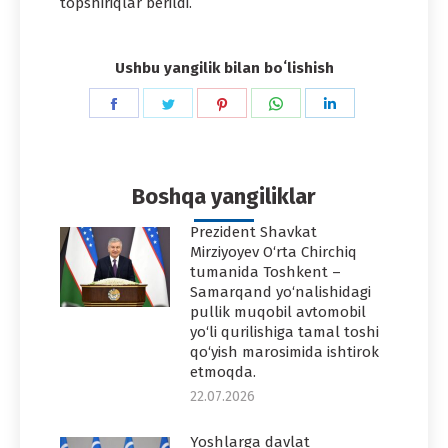
topshiriqlar berildi.
Ushbu yangilik bilan boʻlishish
Share
Share
Share
Share
Share
on
on
on
on
on
Facebook
Twitter
Pinterest
WhatsApp
LinkedIn
Boshqa yangiliklar
Prezident Shavkat
Mirziyoyev O‘rta Chirchiq
tumanida Toshkent –
Samarqand yo‘nalishidagi
pullik muqobil avtomobil
yo‘li qurilishiga tamal toshi
qo‘yish marosimida ishtirok
etmoqda.
22.07.2026
Yoshlarga davlat