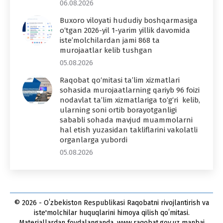
06.08.2026
Buxoro viloyati hududiy boshqarmasiga
o‘tgan 2026-yil 1-yarim yillik davomida
iste’molchilardan jami 868 ta
murojaatlar kelib tushgan
05.08.2026
Raqobat qo‘mitasi ta’lim xizmatlari
sohasida murojaatlarning qariyb 96 foizi
nodavlat ta’lim xizmatlariga to‘g‘ri kelib,
ularning soni ortib borayotganligi
sababli sohada mavjud muammolarni
hal etish yuzasidan takliflarini vakolatli
organlarga yubordi
05.08.2026
© 2026 - Oʻzbekiston Respublikasi Raqobatni rivojlantirish va
iste'molchilar huquqlarini himoya qilish qoʻmitasi.
Materiallardan foydalanganda, www.raqobat.gov.uz manbai