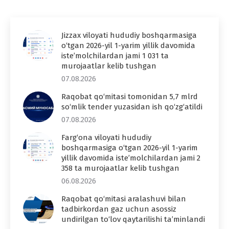
Jizzax viloyati hududiy boshqarmasiga
o‘tgan 2026-yil 1-yarim yillik davomida
iste’molchilardan jami 1 031 ta
murojaatlar kelib tushgan
07.08.2026
Raqobat qo‘mitasi tomonidan 5,7 mlrd
so‘mlik tender yuzasidan ish qo‘zg‘atildi
07.08.2026
Farg‘ona viloyati hududiy
boshqarmasiga o‘tgan 2026-yil 1-yarim
yillik davomida iste’molchilardan jami 2
358 ta murojaatlar kelib tushgan
06.08.2026
Raqobat qo‘mitasi aralashuvi bilan
tadbirkordan gaz uchun asossiz
undirilgan to‘lov qaytarilishi ta’minlandi