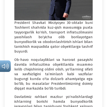
Prezident Shavkat Mirziyoyev 30-oktabr kuni
Toshkent shahrida kuz-qish mavsumiga puxta
tayyorgarlik ko‘rish, transport infratuzilmasini
yaxshilash bo‘yicha olib borilayotgan
bunyodkorlik va obodonlashtirish ishlari bilan
tanishish maqsadida qator obyektlarga tashrif
buyurdi.
Ob-havo noqulayliklari va harorat pasayishi
davrida infratuzilma obyektlarida muammo
kelib chiqishining oldini olish, yo‘llarning sifati
va xavfsizligini ta’minlash kabi vazifalar
bugungi kunda o‘ta dolzarb ahamiyatga ega
bo‘lib, bu masalalar Prezidentimizning doimiy
diqqat markazida bo‘lib turibdi.
Davlatimiz rahbari mazkur yo‘nalishlardagi
ishlarning borishi hamda bunyodkorlik
jarayonlari bilan tanishuvni Toshkent xalqaro