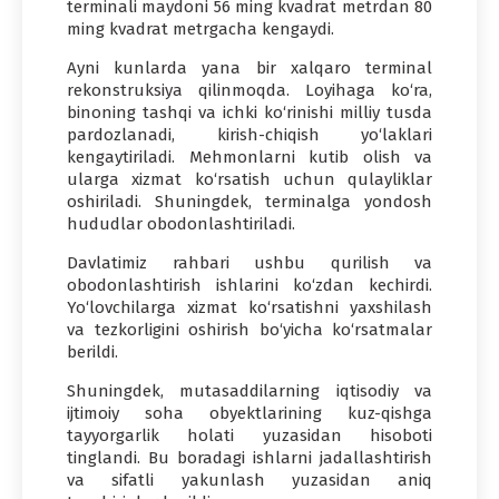
terminali maydoni 56 ming kvadrat metrdan 80
ming kvadrat metrgacha kengaydi.
Ayni kunlarda yana bir xalqaro terminal
rekonstruksiya qilinmoqda. Loyihaga ko‘ra,
binoning tashqi va ichki ko‘rinishi milliy tusda
pardozlanadi, kirish-chiqish yo‘laklari
kengaytiriladi. Mehmonlarni kutib olish va
ularga xizmat ko‘rsatish uchun qulayliklar
oshiriladi. Shuningdek, terminalga yondosh
hududlar obodonlashtiriladi.
Davlatimiz rahbari ushbu qurilish va
obodonlashtirish ishlarini ko‘zdan kechirdi.
Yo‘lovchilarga xizmat ko‘rsatishni yaxshilash
va tezkorligini oshirish bo‘yicha ko‘rsatmalar
berildi.
Shuningdek, mutasaddilarning iqtisodiy va
ijtimoiy soha obyektlarining kuz-qishga
tayyorgarlik holati yuzasidan hisoboti
tinglandi. Bu boradagi ishlarni jadallashtirish
va sifatli yakunlash yuzasidan aniq