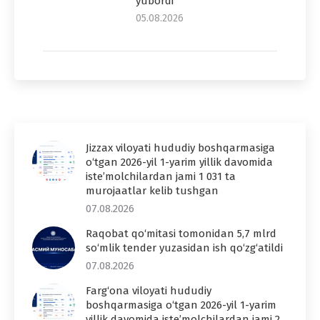
yubordi
05.08.2026
Jizzax viloyati hududiy boshqarmasiga
o‘tgan 2026-yil 1-yarim yillik davomida
iste’molchilardan jami 1 031 ta
murojaatlar kelib tushgan
07.08.2026
Raqobat qo‘mitasi tomonidan 5,7 mlrd
so‘mlik tender yuzasidan ish qo‘zg‘atildi
07.08.2026
Farg‘ona viloyati hududiy
boshqarmasiga o‘tgan 2026-yil 1-yarim
yillik davomida iste’molchilardan jami 2