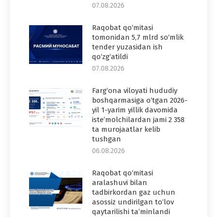
07.08.2026
Raqobat qo‘mitasi
tomonidan 5,7 mlrd so‘mlik
tender yuzasidan ish
qo‘zg‘atildi
07.08.2026
Farg‘ona viloyati hududiy
boshqarmasiga o‘tgan 2026-
yil 1-yarim yillik davomida
iste’molchilardan jami 2 358
ta murojaatlar kelib
tushgan
06.08.2026
Raqobat qo‘mitasi
aralashuvi bilan
tadbirkordan gaz uchun
asossiz undirilgan to‘lov
qaytarilishi ta’minlandi