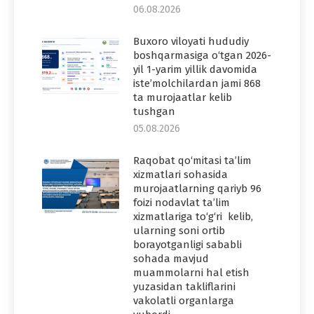
06.08.2026
Buxoro viloyati hududiy
boshqarmasiga o‘tgan 2026-
yil 1-yarim yillik davomida
iste’molchilardan jami 868
ta murojaatlar kelib
tushgan
05.08.2026
Raqobat qo‘mitasi ta’lim
xizmatlari sohasida
murojaatlarning qariyb 96
foizi nodavlat ta’lim
xizmatlariga to‘g‘ri kelib,
ularning soni ortib
borayotganligi sababli
sohada mavjud
muammolarni hal etish
yuzasidan takliflarini
vakolatli organlarga