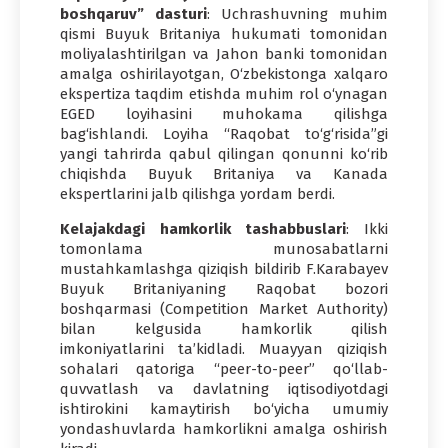
boshqaruv” dasturi
: Uchrashuvning muhim
qismi Buyuk Britaniya hukumati tomonidan
moliyalashtirilgan va Jahon banki tomonidan
amalga oshirilayotgan, O‘zbekistonga xalqaro
ekspertiza taqdim etishda muhim rol o‘ynagan
EGED loyihasini muhokama qilishga
bag‘ishlandi. Loyiha “Raqobat to‘g‘risida”gi
yangi tahrirda qabul qilingan qonunni ko‘rib
chiqishda Buyuk Britaniya va Kanada
ekspertlarini jalb qilishga yordam berdi.
Kelajakdagi hamkorlik tashabbuslari
: Ikki
tomonlama munosabatlarni
mustahkamlashga qiziqish bildirib F.Karabayev
Buyuk Britaniyaning Raqobat bozori
boshqarmasi (Competition Market Authority)
bilan kelgusida hamkorlik qilish
imkoniyatlarini ta’kidladi. Muayyan qiziqish
sohalari qatoriga “peer-to-peer” qo‘llab-
quvvatlash va davlatning iqtisodiyotdagi
ishtirokini kamaytirish bo‘yicha umumiy
yondashuvlarda hamkorlikni amalga oshirish