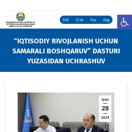
Open
Ўзб
Oʻzb
Рус
Eng
“IQTISODIY RIVOJLANISH UCHUN
SAMARALI BOSHQARUV” DASTURI
YUZASIDAN UCHRASHUV
You are here:
Iyun
28
2024