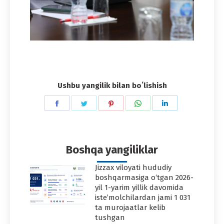
Ushbu yangilik bilan boʻlishish
Share
Share
Share
Share
Share
on
on
on
on
on
Facebook
Twitter
Pinterest
WhatsApp
LinkedIn
Boshqa yangiliklar
Jizzax viloyati hududiy
boshqarmasiga o‘tgan 2026-
yil 1-yarim yillik davomida
iste’molchilardan jami 1 031
ta murojaatlar kelib
tushgan