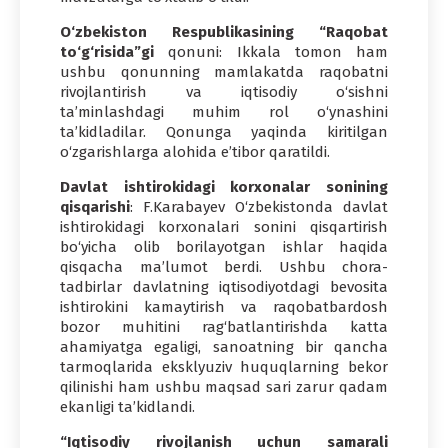
O‘zbekiston Respublikasining “Raqobat
to‘g‘risida”gi
qonuni: Ikkala tomon ham
ushbu qonunning mamlakatda raqobatni
rivojlantirish va iqtisodiy o‘sishni
ta’minlashdagi muhim rol o‘ynashini
ta’kidladilar. Qonunga yaqinda kiritilgan
o‘zgarishlarga alohida e’tibor qaratildi.
Davlat ishtirokidagi korxonalar sonining
qisqarishi
: F.Karabayev O‘zbekistonda davlat
ishtirokidagi korxonalari sonini qisqartirish
bo‘yicha olib borilayotgan ishlar haqida
qisqacha ma’lumot berdi. Ushbu chora-
tadbirlar davlatning iqtisodiyotdagi bevosita
ishtirokini kamaytirish va raqobatbardosh
bozor muhitini rag‘batlantirishda katta
ahamiyatga egaligi, sanoatning bir qancha
tarmoqlarida eksklyuziv huquqlarning bekor
qilinishi ham ushbu maqsad sari zarur qadam
ekanligi ta’kidlandi.
“Iqtisodiy rivojlanish uchun samarali