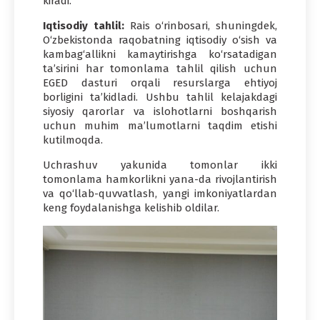
kiradi.
Iqtisodiy tahlil:
Rais o‘rinbosari, shuningdek,
O‘zbekistonda raqobatning iqtisodiy o‘sish va
kambag‘allikni kamaytirishga ko‘rsatadigan
ta’sirini har tomonlama tahlil qilish uchun
EGED dasturi orqali resurslarga ehtiyoj
borligini ta’kidladi. Ushbu tahlil kelajakdagi
siyosiy qarorlar va islohotlarni boshqarish
uchun muhim ma’lumotlarni taqdim etishi
kutilmoqda.
Uchrashuv yakunida tomonlar ikki
tomonlama hamkorlikni yana-da rivojlantirish
va qo‘llab-quvvatlash, yangi imkoniyatlardan
keng foydalanishga kelishib oldilar.