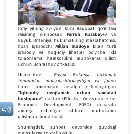
Joriy yilning 27-iyun kuni Raqobat qo‘mitasi
raisining o‘rinbosari
Farruh Karaba
yev va
Buyuk Britaniya hukumatining maslahatchisi,
bosh iqtisodchi
Milian
Sladoye
bilan turli
iqtisodiy va huquqiy jihatlar bo‘yicha ikki
tomonlama hamkorlikni muhokama qilish
uchun uchrashuv o‘tkazildi.
Uchrashuv
Buyuk Britaniya hukumati
tomonidan moliyalashtirilayotgan va Jaho
n
banki tomonidan amalga oshirilayotgan
“Iqtisodiy rivojlanish uchun samarali
boshqaruv
” dasturi (Effective Governance for
Economic Development, EGED) doirasida
amalga oshirilgan ishlarni muhokama
qilishdan iborat bo‘ldi.
Shuningdek, suhbat davomida quyidagi
mavzularga to‘xtalib o‘tildi: