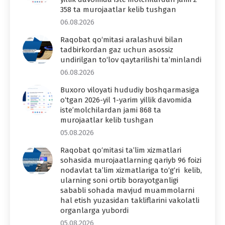
358 ta murojaatlar kelib tushgan
06.08.2026
Raqobat qo‘mitasi aralashuvi bilan
tadbirkordan gaz uchun asossiz
undirilgan to‘lov qaytarilishi ta’minlandi
06.08.2026
Buxoro viloyati hududiy boshqarmasiga
o‘tgan 2026-yil 1-yarim yillik davomida
iste’molchilardan jami 868 ta
murojaatlar kelib tushgan
05.08.2026
Raqobat qo‘mitasi ta’lim xizmatlari
sohasida murojaatlarning qariyb 96 foizi
nodavlat ta’lim xizmatlariga to‘g‘ri kelib,
ularning soni ortib borayotganligi
sababli sohada mavjud muammolarni
hal etish yuzasidan takliflarini vakolatli
organlarga yubordi
05.08.2026