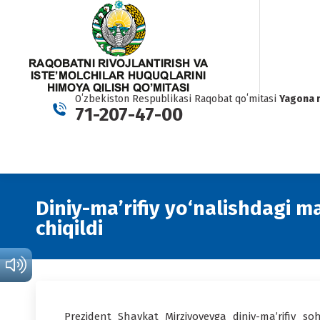
Oʻzbekiston Respublikasi Raqobat qoʻmitasi
Yagona 
71-207-47-00
Diniy-ma’rifiy yo‘nalishdagi m
chiqildi
Prezident Shavkat Mirziyoyevga diniy-ma’rifiy so