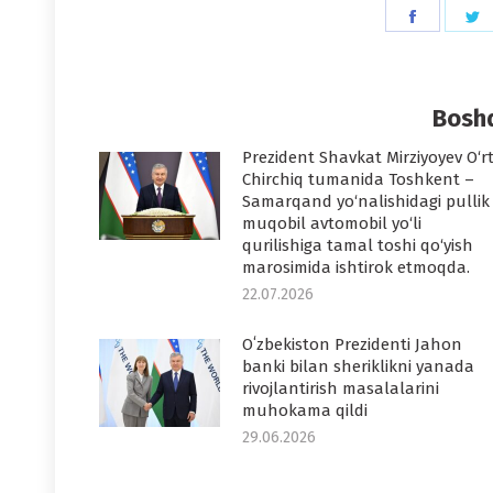
Share
S
on
o
Faceboo
T
Boshq
Prezident Shavkat Mirziyoyev O‘r
Chirchiq tumanida Toshkent –
Samarqand yo‘nalishidagi pullik
muqobil avtomobil yo‘li
qurilishiga tamal toshi qo‘yish
marosimida ishtirok etmoqda.
22.07.2026
Oʻzbekiston Prezidenti Jahon
banki bilan sheriklikni yanada
rivojlantirish masalalarini
muhokama qildi
29.06.2026