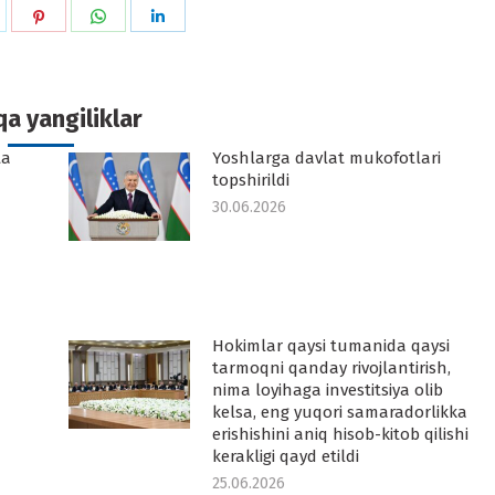
hare
Share
Share
Share
n
on
on
on
k
witter
Pinterest
WhatsApp
LinkedIn
a yangiliklar
ta
Yoshlarga davlat mukofotlari
topshirildi
30.06.2026
Hokimlar qaysi tumanida qaysi
tarmoqni qanday rivojlantirish,
nima loyihaga investitsiya olib
kelsa, eng yuqori samaradorlikka
erishishini aniq hisob-kitob qilishi
kerakligi qayd etildi
25.06.2026