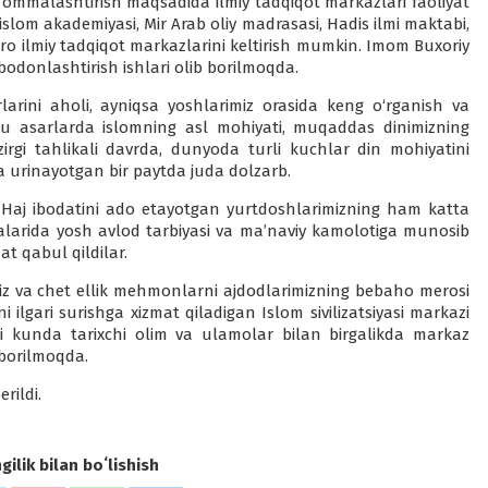
va ommalashtirish maqsadida ilmiy tadqiqot markazlari faoliyat
islom akademiyasi, Mir Arab oliy madrasasi, Hadis ilmi maktabi,
ro ilmiy tadqiqot markazlarini keltirish mumkin. Imom Buxoriy
odonlashtirish ishlari olib borilmoqda.
larini aholi, ayniqsa yoshlarimiz orasida keng o‘rganish va
o, bu asarlarda islomning asl mohiyati, muqaddas dinimizning
irgi tahlikali davrda, dunyoda turli kuchlar din mohiyatini
a urinayotgan bir paytda juda dolzarb.
aj ibodatini ado etayotgan yurtdoshlarimizning ham katta
allalarida yosh avlod tarbiyasi va ma’naviy kamolotiga munosib
at qabul qildilar.
iz va chet ellik mehmonlarni ajdodlarimizning bebaho merosi
ni ilgari surishga xizmat qiladigan Islom sivilizatsiyasi markazi
ngi kunda tarixchi olim va ulamolar bilan birgalikda markaz
 borilmoqda.
rildi.
ilik bilan boʻlishish