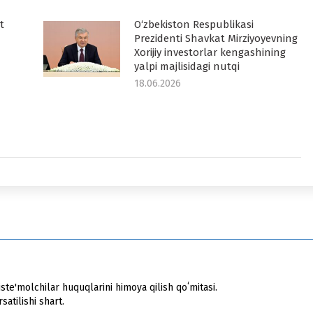
t
O‘zbekiston Respublikasi
Prezidenti Shavkat Mirziyoyevning
Xorijiy investorlar kengashining
yalpi majlisidagi nutqi
18.06.2026
ste'molchilar huquqlarini himoya qilish qoʻmitasi.
atilishi shart.