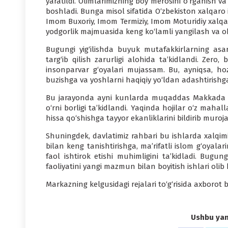
yaratildi. Olimlarimizning boy merosini o‘rganish 
boshladi. Bunga misol sifatida O‘zbekiston xalqaro 
Imom Buxoriy, Imom Termiziy, Imom Moturidiy xalqa
yodgorlik majmuasida keng ko‘lamli yangilash va ob
Bugungi yig‘ilishda buyuk mutafakkirlarning asar
targ‘ib qilish zarurligi alohida ta’kidlandi. Zer
insonparvar g‘oyalari mujassam. Bu, ayniqsa, hoz
buzishga va yoshlarni haqiqiy yo‘ldan adashtirishg
Bu jarayonda ayni kunlarda muqaddas Makkada H
o‘rni borligi ta’kidlandi. Yaqinda hojilar o‘z mah
hissa qo‘shishga tayyor ekanliklarini bildirib muroja
Shuningdek, davlatimiz rahbari bu ishlarda xalqim
bilan keng tanishtirishga, ma’rifatli islom g‘oyalari
faol ishtirok etishi muhimligini ta’kidladi. Bugu
faoliyatini yangi mazmun bilan boyitish ishlari olib
Markazning kelgusidagi rejalari to‘g‘risida axborot be
Ushbu yang