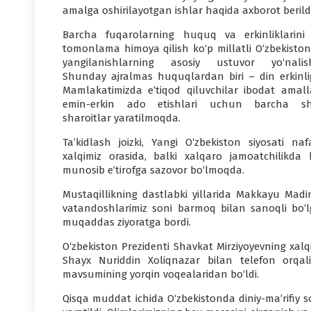
amalga oshirilayotgan ishlar haqida axborot berildi
Barcha fuqarolarning huquq va erkinliklarini
tomonlama himoya qilish ko‘p millatli O‘zbekiston
yangilanishlarning asosiy ustuvor yo‘nalishi
Shunday ajralmas huquqlardan biri – din erkinligi
Mamlakatimizda e’tiqod qiluvchilar ibodat amalla
emin-erkin ado etishlari uchun barcha sh
sharoitlar yaratilmoqda.
Ta’kidlash joizki, Yangi O‘zbekiston siyosati naf
xalqimiz orasida, balki xalqaro jamoatchilikda
munosib e’tirofga sazovor bo‘lmoqda.
Mustaqillikning dastlabki yillarida Makkayu Ma
vatandoshlarimiz soni barmoq bilan sanoqli bo‘l
muqaddas ziyoratga bordi.
O‘zbekiston Prezidenti Shavkat Mirziyoyevning xalq
Shayx Nuriddin Xoliqnazar bilan telefon orqali
mavsumining yorqin voqealaridan bo‘ldi.
Qisqa muddat ichida O‘zbekistonda diniy-ma’rifiy 