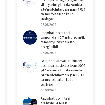
boshqarmasiga o‘tgan 2026-
yil 1-yarim yillik davomida
iste’molchilardan jami 1 031
ta murojaatlar kelib
tushgan
07.08.2026
Raqobat qo‘mitasi
tomonidan 5,7 mlrd so‘mlik
tender yuzasidan ish
qo‘zg‘atildi
07.08.2026
Farg‘ona viloyati hududiy
boshqarmasiga o‘tgan 2026-
yil 1-yarim yillik davomida
iste’molchilardan jami 2 358
ta murojaatlar kelib
tushgan
06.08.2026
Raqobat qo‘mitasi
aralashuvi bilan