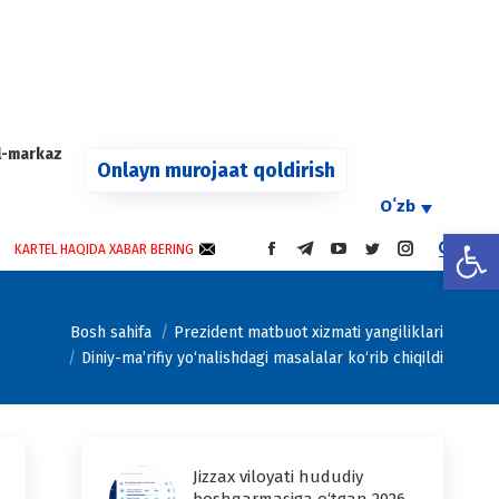
agram
s
l-markaz
ow
Onlayn murojaat qoldirish
Oʻzb
Open
KARTEL HAQIDA XABAR BERING
FACEBOOK
TELEGRAM
YOUTUBE
TWITTER
INSTAGRAM
PAGE
PAGE
PAGE
PAGE
PAGE
OPENS
OPENS
OPENS
OPENS
OPENS
IN
IN
IN
IN
IN
Bosh sahifa
Prezident matbuot xizmati yangiliklari
NEW
NEW
NEW
NEW
NEW
Diniy-ma’rifiy yo‘nalishdagi masalalar ko‘rib chiqildi
WINDOW
WINDOW
WINDOW
WINDOW
WINDOW
Jizzax viloyati hududiy