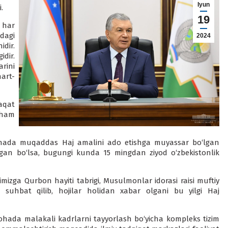
Iyun
.
19
 har
dagi
2024
dir.
dir.
rini
art-
aqat
 ham
dinada muqaddas Haj amalini ado etishga muyassar bo‘lgan
gan bo‘lsa, bugungi kunda 15 mingdan ziyod o‘zbekistonlik
imizga Qurbon hayiti tabrigi, Musulmonlar idorasi raisi muftiy
 suhbat qilib, hojilar holidan xabar olgani bu yilgi Haj
sohada malakali kadrlarni tayyorlash bo‘yicha kompleks tizim