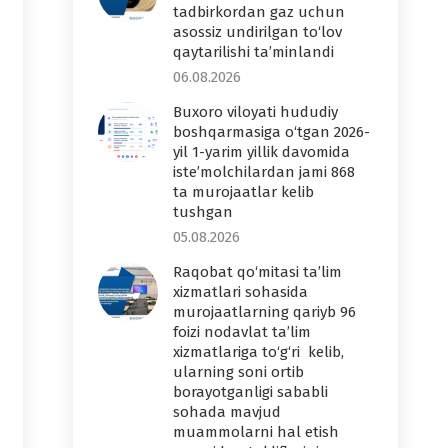
tadbirkordan gaz uchun
asossiz undirilgan to‘lov
qaytarilishi ta’minlandi
06.08.2026
Buxoro viloyati hududiy
boshqarmasiga o‘tgan 2026-
yil 1-yarim yillik davomida
iste’molchilardan jami 868
ta murojaatlar kelib
tushgan
05.08.2026
Raqobat qo‘mitasi ta’lim
xizmatlari sohasida
murojaatlarning qariyb 96
foizi nodavlat ta’lim
xizmatlariga to‘g‘ri kelib,
ularning soni ortib
borayotganligi sababli
sohada mavjud
muammolarni hal etish