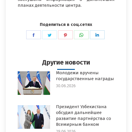
планах деятельности центра.
Поделиться в соц.сетях
Поделиться
Поделиться
Поделиться
Поделиться
Поделиться
в
в
в
в
в
Facebook
Twitter
Pinterest
WhatsApp
LinkedIn
Другие новости
Молодежи вручены
государственные награды
30.06.2026
Президент Узбекистана
обсудил дальнейшее
развитие партнёрства со
Всемирным банком
29.06.2026