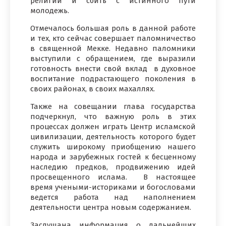
религии и сбить с истинного пути
молодежь.
Отмечалось большая роль в данной работе
и тех, кто сейчас совершает паломничество
в священной Мекке. Недавно паломники
выступили с обращением, где выразили
готовность внести свой вклад в духовное
воспитание подрастающего поколения в
своих районах, в своих махаллях.
Также на совещании глава государства
подчеркнул, что важную роль в этих
процессах должен играть Центр исламской
цивилизации, деятельность которого будет
служить широкому приобщению нашего
народа и зарубежных гостей к бесценному
наследию предков, продвижению идей
просвещенного ислама. В настоящее
время учеными-историками и богословами
ведется работа над наполнением
деятельности центра новым содержанием.
Заслушана информация о дальнейших