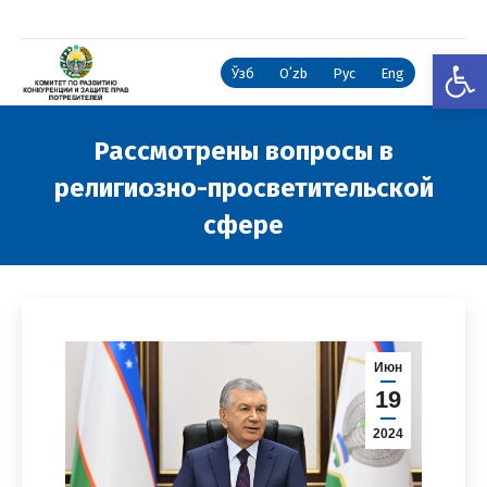
Откры
Ўзб
Oʻzb
Рус
Eng
Рассмотрены вопросы в
религиозно-просветительской
сфере
Вы здесь:
Июн
19
2024