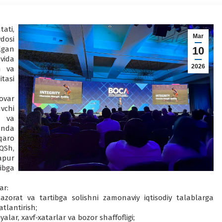
tati,
Mar
dosi
lgan
10
vida
2026
h va
tasi
ovar
uvchi
h va
unda
qaro
QSh,
apur
ibga
ar:
nazorat va tartibga solishni zamonaviy iqtisodiy talablarga
atlantirish;
alar, xavf-xatarlar va bozor shaffofligi;