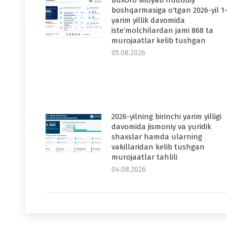
Buxoro viloyati hududiy
boshqarmasiga o‘tgan 2026-yil 1
yarim yillik davomida
iste’molchilardan jami 868 ta
murojaatlar kelib tushgan
05.08.2026
2026-yilning birinchi yarim yilligi
davomida jismoniy va yuridik
shaxslar hamda ularning
vakillaridan kelib tushgan
murojaatlar tahlili
04.08.2026