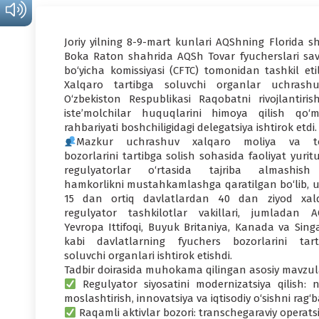
Joriy yilning 8-9-mart kunlari AQShning Florida sh
Boka Raton shahrida AQSh Tovar fyucherslari sav
bo‘yicha komissiyasi (CFTC) tomonidan tashkil eti
Xalqaro tartibga soluvchi organlar uchrashu
O‘zbekiston Respublikasi Raqobatni rivojlantiris
iste’molchilar huquqlarini himoya qilish qo‘mi
rahbariyati boshchiligidagi delegatsiya ishtirok etdi.
Mazkur uchrashuv xalqaro moliya va t
bozorlarini tartibga solish sohasida faoliyat yurit
regulyatorlar o‘rtasida tajriba almashis
hamkorlikni mustahkamlashga qaratilgan bo‘lib, 
15 dan ortiq davlatlardan 40 dan ziyod xal
regulyator tashkilotlar vakillari, jumladan A
Yevropa Ittifoqi, Buyuk Britaniya, Kanada va Sing
kabi davlatlarning fyuchers bozorlarini tart
soluvchi organlari ishtirok etishdi.
Tadbir doirasida muhokama qilingan asosiy mavzul
Regulyator siyosatini modernizatsiya qilish: 
moslashtirish, innovatsiya va iqtisodiy o‘sishni rag‘b
Raqamli aktivlar bozori: transchegaraviy operatsiy