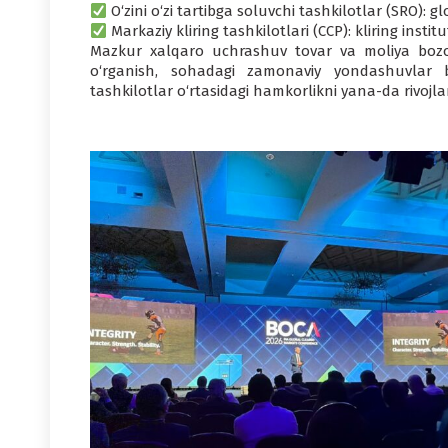
O‘zini o‘zi tartibga soluvchi tashkilotlar (SRO): g
Markaziy kliring tashkilotlari (CCP): kliring instit
Mazkur xalqaro uchrashuv tovar va moliya bozorla
o‘rganish, sohadagi zamonaviy yondashuvlar b
tashkilotlar o‘rtasidagi hamkorlikni yana-da rivojlan