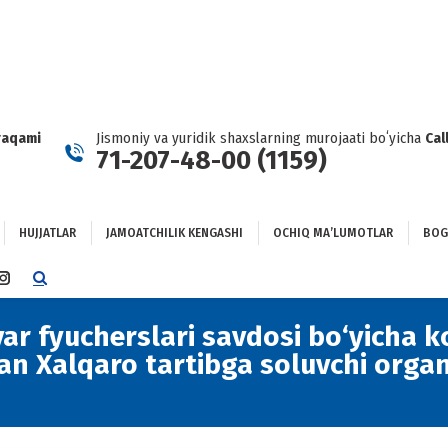
HUJJATLAR
JAMOATCHILIK KENGASHI
OCHIQ MAʼLUMOTLAR
GʻLANISH
raqami
Jismoniy va yuridik shaxslarning murojaati boʻyicha
Cal
71-207-48-00 (1159)
HUJJATLAR
JAMOATCHILIK KENGASHI
OCHIQ MAʼLUMOTLAR
BOG
TTER
INSTAGRAM
E
PAGE
NS
OPENS
r fyucherslari savdosi bo‘yicha k
IN
an Xalqaro tartibga soluvchi orga
NEW
DOW
WINDOW