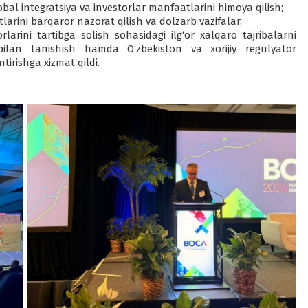
lobal integratsiya va investorlar manfaatlarini himoya qilish;
utlarini barqaror nazorat qilish va dolzarb vazifalar.
rini tartibga solish sohasidagi ilg‘or xalqaro tajribalarni
ilan tanishish hamda O‘zbekiston va xorijiy regulyator
tirishga xizmat qildi.