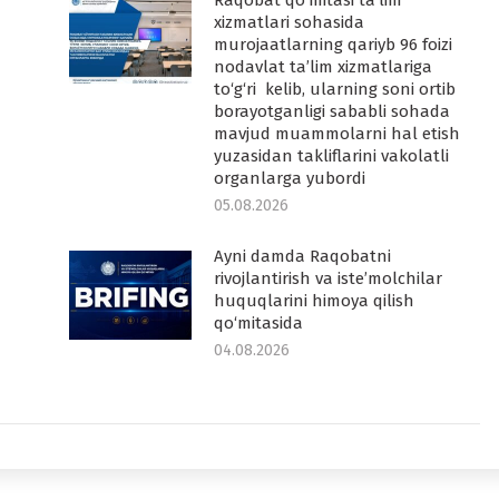
Raqobat qo‘mitasi ta’lim
-
xizmatlari sohasida
murojaatlarning qariyb 96 foizi
nodavlat ta’lim xizmatlariga
to‘g‘ri kelib, ularning soni ortib
borayotganligi sababli sohada
mavjud muammolarni hal etish
yuzasidan takliflarini vakolatli
organlarga yubordi
05.08.2026
Ayni damda Raqobatni
rivojlantirish va iste’molchilar
huquqlarini himoya qilish
qo‘mitasida
04.08.2026