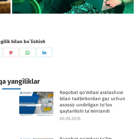
ilik bilan boʻlishish
hare
Share
Share
Share
n
on
on
on
k
witter
Pinterest
WhatsApp
LinkedIn
a yangiliklar
Raqobat qo‘mitasi aralashuvi
-
bilan tadbirkordan gaz uchun
asossiz undirilgan to‘lov
qaytarilishi ta’minlandi
06.08.2026