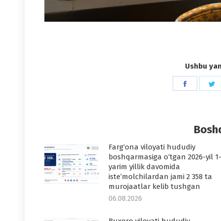
Ushbu yang
Share
S
on
o
Faceboo
T
Boshq
Farg‘ona viloyati hududiy
boshqarmasiga o‘tgan 2026-yil 1
yarim yillik davomida
iste’molchilardan jami 2 358 ta
murojaatlar kelib tushgan
06.08.2026