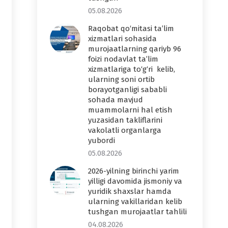
05.08.2026
Raqobat qo‘mitasi ta’lim
xizmatlari sohasida
murojaatlarning qariyb 96
foizi nodavlat ta’lim
xizmatlariga to‘g‘ri kelib,
ularning soni ortib
borayotganligi sababli
sohada mavjud
muammolarni hal etish
yuzasidan takliflarini
vakolatli organlarga
yubordi
05.08.2026
2026-yilning birinchi yarim
yilligi davomida jismoniy va
yuridik shaxslar hamda
ularning vakillaridan kelib
tushgan murojaatlar tahlili
04.08.2026