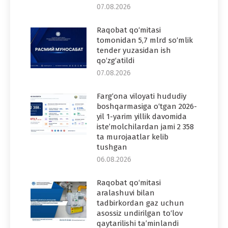
07.08.2026
Raqobat qo‘mitasi
tomonidan 5,7 mlrd so‘mlik
tender yuzasidan ish
qo‘zg‘atildi
07.08.2026
Farg‘ona viloyati hududiy
boshqarmasiga o‘tgan 2026-
yil 1-yarim yillik davomida
iste’molchilardan jami 2 358
ta murojaatlar kelib
tushgan
06.08.2026
Raqobat qo‘mitasi
aralashuvi bilan
tadbirkordan gaz uchun
asossiz undirilgan to‘lov
qaytarilishi ta’minlandi