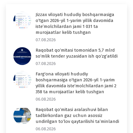
Jizzax viloyati hududiy boshqarmasiga
o‘tgan 2026-yil 1-yarim yillik davomida
iste’molchilardan jami 1 031 ta
murojaatlar kelib tushgan
07.08.2026
Raqobat qo‘mitasi tomonidan 5,7 mlrd
so‘mlik tender yuzasidan ish qo‘zg‘atildi
07.08.2026
Farg‘ona viloyati hududiy
boshqarmasiga o‘tgan 2026-yil 1-yarim
yillik davomida iste’molchilardan jami 2
358 ta murojaatlar kelib tushgan
06.08.2026
Raqobat qo‘mitasi aralashuvi bilan
tadbirkordan gaz uchun asossiz
undirilgan to‘lov qaytarilishi ta’minlandi
06.08.2026