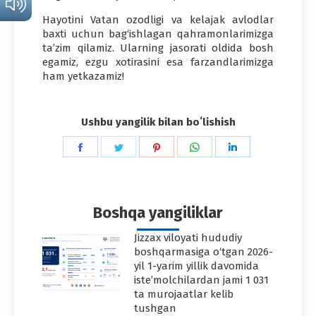
Hayotini Vatan ozodligi va kelajak avlodlar
baxti uchun bag‘ishlagan qahramonlarimizga
ta’zim qilamiz. Ularning jasorati oldida bosh
egamiz, ezgu xotirasini esa farzandlarimizga
ham yetkazamiz!
Ushbu yangilik bilan boʻlishish
Share
Share
Share
Share
Share
on
on
on
on
on
Facebook
Twitter
Pinterest
WhatsApp
LinkedIn
Boshqa yangiliklar
Jizzax viloyati hududiy
boshqarmasiga o‘tgan 2026-
yil 1-yarim yillik davomida
iste’molchilardan jami 1 031
ta murojaatlar kelib
tushgan