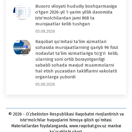
Buxoro viloyati hududiy boshqarmasiga
o‘tgan 2026-yil 1-yarim yillik davomida
iste’molchilardan jami 868 ta
murojaatlar kelib tushgan
05.08.2026
Raqobat qo‘mitasi ta’lim xizmatlari
sohasida murojaatlarning qariyb 96 foizi
nodavlat ta’lim xizmatlariga to‘g‘ri kelib,
ularning soni ortib borayotganligi
sababli sohada mavjud muammolarni
hal etish yuzasidan takliflarini vakolatli
organlarga yubordi
05.08.2026
© 2026 - Oʻzbekiston Respublikasi Raqobatni rivojlantirish va
iste'molchilar huquqlarini himoya qilish qoʻmitasi.
Materiallardan foydalanganda, www.raqobat.gov.uz manbai
koʻrsatilishi shart.