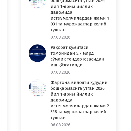
бошқармасига ўтган 2026
йил 1-ярим йиллик
давомида
истеъмолчилардан жами 1
031 та мурожаатлар келиб
тушган
07.08.2026
Рақобат қўмитаси
томонидан 5,7 млрд
сўмлик тендер юзасидан
иш қўзғатилди
07.08.2026
Фарғона вилояти ҳудудий
бошқармасига ўтган 2026
йил 1-ярим йиллик
давомида
истеъмолчилардан жами 2
358 та мурожаатлар келиб
тушган
06.08.2026