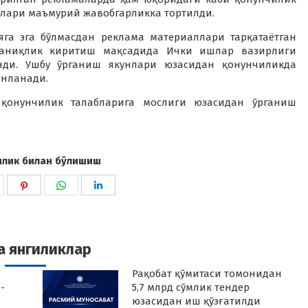
лари маъмурий жавобгарликка тортилди.
яга эга бўлмасдан реклама материаллари тарқатаётган
 аниқлик киритиш мақсадида Ички ишлар вазирлиги
нди. Ушбу ўрганиш якунлари юзасидан қонунчиликда
инланади.
қонунчилик талабларига мослиги юзасидан ўрганиш
илик билан бўлишиш
hare
Share
Share
Share
n
on
on
on
k
witter
Pinterest
WhatsApp
LinkedIn
а янгиликлар
Рақобат қўмитаси томонидан
-
5,7 млрд сўмлик тендер
юзасидан иш қўзғатилди