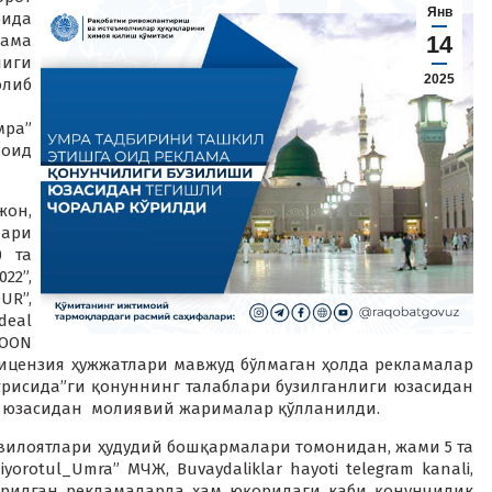
Янв
ида
ама
14
иги
2025
либ
мра”
оид
жон,
ари
0 та
22”,
UR”,
deal
NOON
ицензия ҳужжатлари мавжуд бўлмаган ҳолда рекламалар
ғрисида”ги қонуннинг талаблари бузилганлиги юзасидан
ри юзасидан молиявий жарималар қўлланилди.
вилоятлари ҳудудий бошқармалари томонидан, жами 5 та
iyorotul_Umra” МЧЖ, Buvaydaliklar hayoti telegram kanali,
 берилган рекламаларда ҳам юқоридаги каби қонунчилик