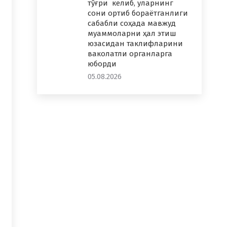
тўғри келиб, уларнинг
сони ортиб бораётганлиги
сабабли соҳада мавжуд
муаммоларни ҳал этиш
юзасидан таклифларини
ваколатли органларга
юборди
05.08.2026