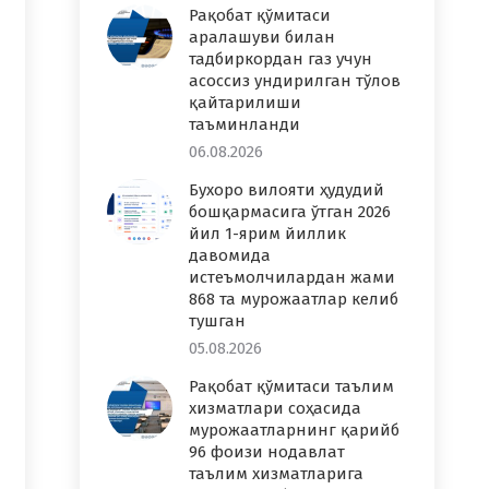
Рақобат қўмитаси
аралашуви билан
тадбиркордан газ учун
асоссиз ундирилган тўлов
қайтарилиши
таъминланди
06.08.2026
Бухоро вилояти ҳудудий
бошқармасига ўтган 2026
йил 1-ярим йиллик
давомида
истеъмолчилардан жами
868 та мурожаатлар келиб
тушган
05.08.2026
Рақобат қўмитаси таълим
хизматлари соҳасида
мурожаатларнинг қарийб
96 фоизи нодавлат
таълим хизматларига