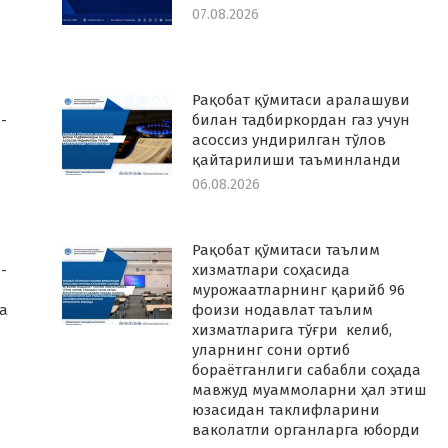
07.08.2026
Рақобат қўмитаси аралашуви
-
билан тадбиркордан газ учун
асоссиз ундирилган тўлов
қайтарилиши таъминланди
06.08.2026
Рақобат қўмитаси таълим
-
хизматлари соҳасида
мурожаатларнинг қарийб 96
а
фоизи нодавлат таълим
хизматларига тўғри келиб,
уларнинг сони ортиб
бораётганлиги сабабли соҳада
мавжуд муаммоларни ҳал этиш
юзасидан таклифларини
ваколатли органларга юборди