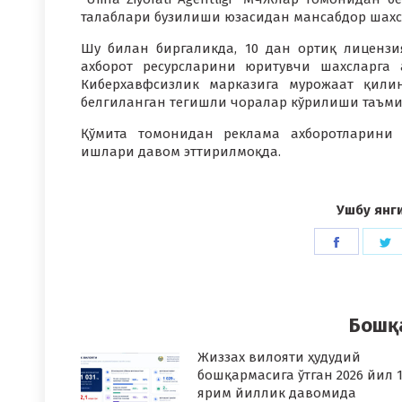
талаблари бузилиши юзасидан мансабдор шахс
Шу билан биргаликда, 10 дан ортиқ лицензи
ахборот ресурсларини юритувчи шахсларга
Киберхавфсизлик марказига мурожаат қили
белгиланган тегишли чоралар кўрилиши таъм
Қўмита томонидан реклама ахборотларини 
ишлари давом эттирилмоқда.
Ушбу янг
Share
S
on
o
Faceboo
T
Бошқ
Жиззах вилояти ҳудудий
бошқармасига ўтган 2026 йил 1
ярим йиллик давомида