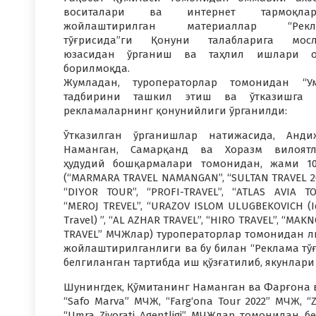
воситалари ва интернет тармоқлар
жойлаштирилган материаллар “Рекл
тўғрисида”ги Қонуни талабларига мосл
юзасидан ўрганиш ва таҳлил ишлари о
борилмоқда.
Жумладан, туроператорлар томонидан “У
тадбирини ташкил этиш ва ўтказишга 
рекламаларнинг қонунийлиги ўрганилди:
Ўтказилган ўрганишлар натижасида, Анди
Наманган, Самарқанд ва Хоразм вилоятл
ҳудудий бошқармалари томонидан, жами 1
(“MARMARA TRAVEL NAMANGAN”, “SULTAN TRAVEL 20
“DIYOR TOUR”, “PROFI-TRAVEL”, “ATLAS AVIA TO
“MEROJ TREVEL”, “URAZOV ISLOM ULUGBEKOVICH (I
Trаvel) ”, “AL AZHAR TRAVEL”, “HIRO TRAVEL”, “MAK
TRAVEL” МЧЖлар) туроператорлар томонидан л
жойлаштирилганлиги ва бу билан “Реклама тў
белгиланган тартибда иш қўзғатилиб, якунла
Шунингдек, Қўмитанинг Наманган ва Фарғона 
“Safo Marva” МЧЖ, “Farg‘ona Tour 2022” МЧЖ, “Z
“Umra Ziyorati Agentligi” МЧЖлар томонидан