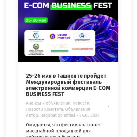
25-26 мая в Ташкенте пройдет
Международный фестиваль
электронной коммерции E-COM
BUSINESS FEST
Анонсы и объявлении
,
Новости
,
Новости Комитета
,
Объявления
Автор:
Raqobat qo'mitasi
24.05.2024
Ожидается, что фестиваль станет
масштабной площадкой для