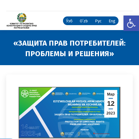
Откры
Ўзб
Oʻzb
Рус
Eng
«ЗАЩИТА ПРАВ ПОТРЕБИТЕЛЕЙ:
ПРОБЛЕМЫ И РЕШЕНИЯ»
Вы здесь:
Мар
12
2023