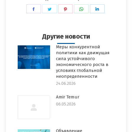
Поделиться
Поделиться
Поделиться
Поделиться
Поделиться
в
в
в
в
в
Facebook
Twitter
Pinterest
WhatsApp
LinkedIn
Другие новости
Меры конкурентной
политики как движущая
сила устойчивого
экономического роста в
условиях глобальной
неопределенности
24.06.2026
Amir Temur
06.05.2026
Объявление