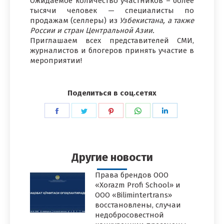
Ожидаемое количество участников – более
тысячи человек — специалисты по
продажам (селлеры) из
Узбекистана, а также
России и стран Центральной Азии.
Приглашаем всех представителей СМИ,
журналистов и блогеров принять участие в
мероприятии!
Поделиться в соц.сетях
Поделиться
Поделиться
Поделиться
Поделиться
Поделиться
в
в
в
в
в
Facebook
Twitter
Pinterest
WhatsApp
LinkedIn
Другие новости
Права брендов ООО
«Xorazm Profi School» и
ООО «Bilimintertrans»
восстановлены, случаи
недобросовестной