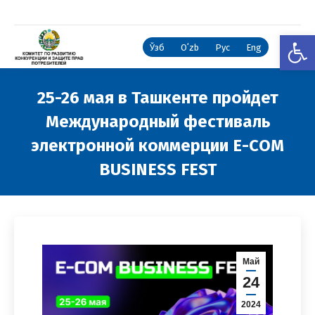
Откры
Ўзб
Oʻzb
Рус
Eng
25-26 мая в Ташкенте пройдет
Международный фестиваль
электронной коммерции E-COM
BUSINESS FEST
Вы здесь:
Май
24
2024